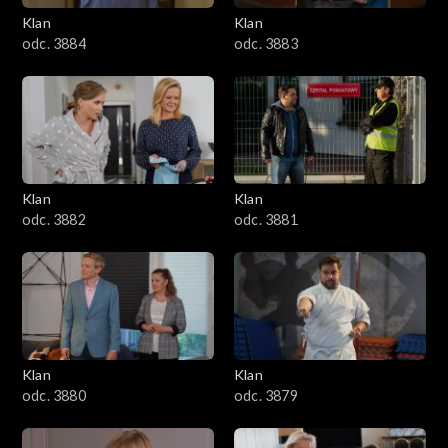
Klan
Klan
1601–1700
odc. 3884
odc. 3883
1501–1600
1401–1500
1301–1400
Klan
Klan
odc. 3882
odc. 3881
1201–1300
1101–1200
1001–1100
Klan
Klan
901–1000
odc. 3880
odc. 3879
801–900