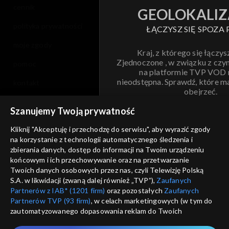
cennik
GEOLOKALIZ
polityka prywatności
ŁĄCZYSZ SIĘ SPOZA 
moje zgody
Kraj, z którego się łączys
Zjednoczone , w związku z czy
pomoc
na platformie TVP VOD
nieodstępna. Sprawdź, które m
kontakt
obejrzeć.
voucher
Szanujemy Twoją prywatność
Nie pokazuj pon
dostępność
Kliknij "Akceptuję i przechodzę do serwisu", aby wyrazić zgody
na korzystanie z technologii automatycznego śledzenia i
informacje o dostawcy usług
ANULUJ
SP
zbierania danych, dostęp do informacji na Twoim urządzeniu
końcowym i ich przechowywanie oraz na przetwarzanie
Twoich danych osobowych przez nas, czyli Telewizję Polską
S.A. w likwidacji (zwaną dalej również „TVP”),
Zaufanych
Partnerów z IAB* (1201 firm)
oraz pozostałych
Zaufanych
Partnerów TVP (93 firm)
, w celach marketingowych (w tym do
zautomatyzowanego dopasowania reklam do Twoich
zainteresowań i mierzenia ich skuteczności) i pozostałych,