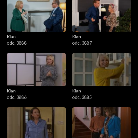
2501–2600
2401–2500
Klan
Klan
2301–2400
odc. 3888
odc. 3887
2201–2300
2101–2200
2001–2100
Klan
Klan
odc. 3886
odc. 3885
1901–2000
1801–1900
1701–1800