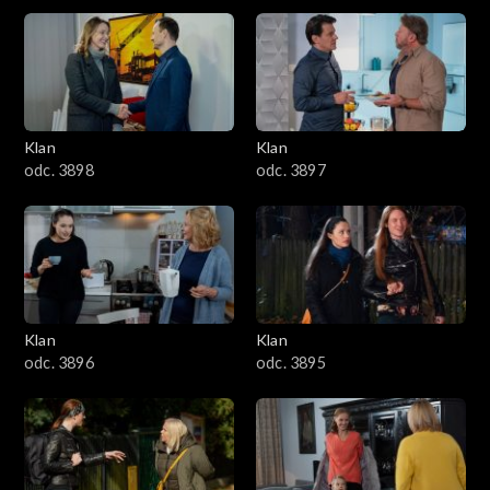
4301–4400
4201–4300
4101–4200
Klan
Klan
odc. 3898
odc. 3897
4001–4100
3901–4000
3801–3900
Klan
Klan
3701–3800
odc. 3896
odc. 3895
3601–3700
3501–3600