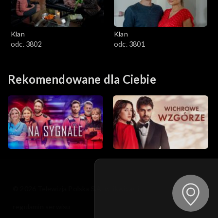
Klan
Klan
odc. 3802
odc. 3801
Rekomendowane dla Ciebie
© 2026 Telewizja Polska S.A. w likwidacji
regulamin serwisu