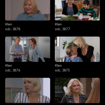
701–800
601–700
Klan
Klan
odc. 3878
odc. 3877
501–600
401–500
301–400
Klan
Klan
201–300
odc. 3876
odc. 3875
101–200
1–100