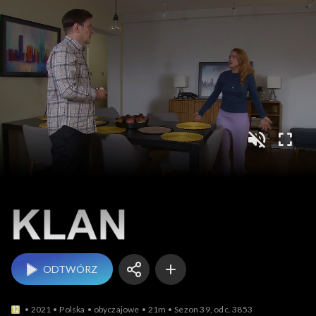
Klan
ODTWÓRZ
2021
Polska
obyczajowe
21m
Sezon 39, odc. 3853