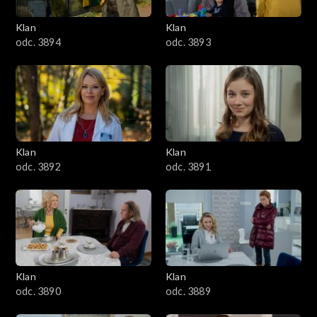
3401–3500
Klan
Klan
odc. 3894
odc. 3893
3301–3400
3201–3300
3101–3200
Klan
Klan
3001–3100
odc. 3892
odc. 3891
2901–3000
2801–2900
2701–2800
Klan
Klan
odc. 3890
odc. 3889
2601–2700