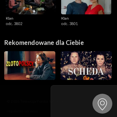
Klan
Klan
odc. 3802
odc. 3801
Rekomendowane dla Ciebie
© 2026 Telewizja Polska S.A. w likwidacji
regulamin serwisu