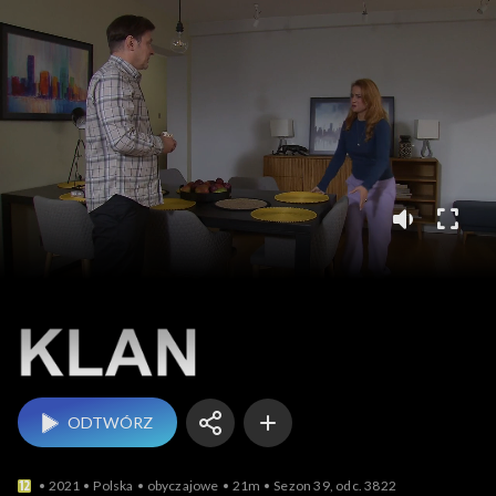
Klan
ODTWÓRZ
2021
Polska
obyczajowe
21m
Sezon 39, odc. 3822