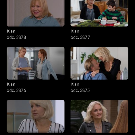
701–800
601–700
Klan
Klan
odc. 3878
odc. 3877
501–600
401–500
301–400
Klan
Klan
201–300
odc. 3876
odc. 3875
101–200
1–100