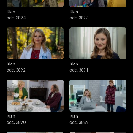
3401–3500
Klan
Klan
odc. 3894
odc. 3893
3301–3400
3201–3300
3101–3200
Klan
Klan
3001–3100
odc. 3892
odc. 3891
2901–3000
2801–2900
2701–2800
Klan
Klan
odc. 3890
odc. 3889
2601–2700