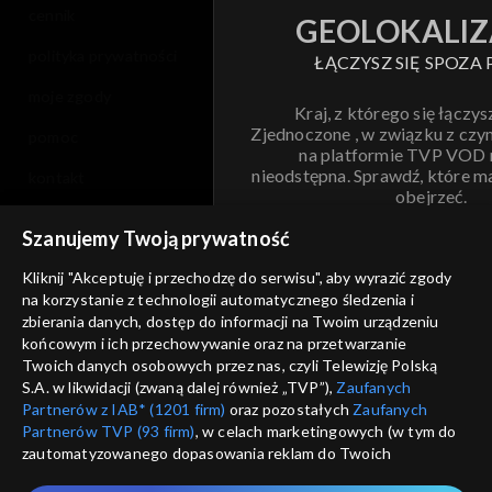
cennik
GEOLOKALIZ
polityka prywatności
ŁĄCZYSZ SIĘ SPOZA 
moje zgody
Kraj, z którego się łączys
Zjednoczone , w związku z czy
pomoc
na platformie TVP VOD
nieodstępna. Sprawdź, które m
kontakt
obejrzeć.
voucher
Szanujemy Twoją prywatność
Nie pokazuj pon
dostępność
Kliknij "Akceptuję i przechodzę do serwisu", aby wyrazić zgody
na korzystanie z technologii automatycznego śledzenia i
informacje o dostawcy usług
ANULUJ
SP
zbierania danych, dostęp do informacji na Twoim urządzeniu
końcowym i ich przechowywanie oraz na przetwarzanie
Twoich danych osobowych przez nas, czyli Telewizję Polską
S.A. w likwidacji (zwaną dalej również „TVP”),
Zaufanych
Partnerów z IAB* (1201 firm)
oraz pozostałych
Zaufanych
Partnerów TVP (93 firm)
, w celach marketingowych (w tym do
zautomatyzowanego dopasowania reklam do Twoich
zainteresowań i mierzenia ich skuteczności) i pozostałych,