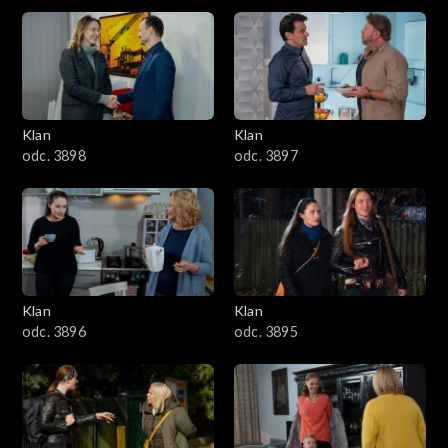
4301–4400
4201–4300
4101–4200
Klan
Klan
odc. 3898
odc. 3897
4001–4100
3901–4000
3801–3900
Klan
Klan
3701–3800
odc. 3896
odc. 3895
3601–3700
3501–3600