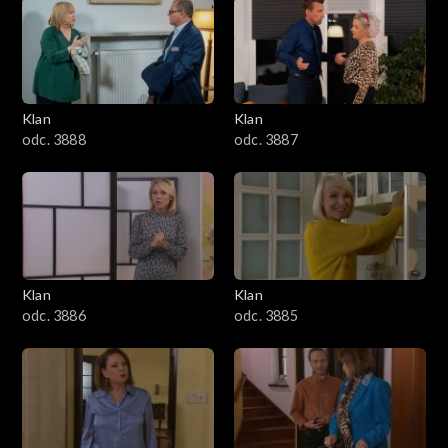
2501–2600
2401–2500
Klan
Klan
2301–2400
odc. 3888
odc. 3887
2201–2300
2101–2200
2001–2100
Klan
Klan
odc. 3886
odc. 3885
1901–2000
1801–1900
1701–1800