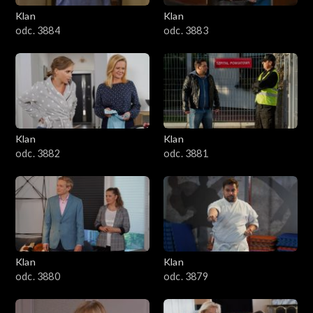
Klan
Klan
1601–1700
odc. 3884
odc. 3883
1501–1600
1401–1500
1301–1400
Klan
Klan
odc. 3882
odc. 3881
1201–1300
1101–1200
1001–1100
Klan
Klan
901–1000
odc. 3880
odc. 3879
801–900