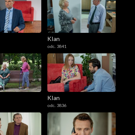
Klan
odc. 3841
Klan
odc. 3836