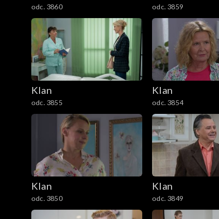
odc. 3860
odc. 3859
1201–1300
1101–1200
1001–1100
901–1000
Klan
Klan
odc. 3855
odc. 3854
801–900
701–800
601–700
Klan
Klan
501–600
odc. 3850
odc. 3849
401–500