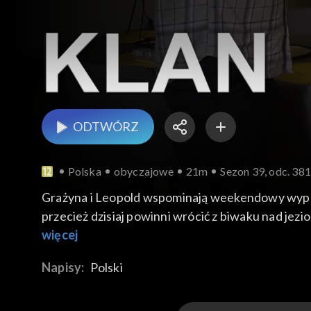
ODTWÓRZ
Polska
obyczajowe
21m
Sezon 39, odc. 38
Grażyna i Leopold wspominają weekendowy wypad d
przecież dzisiaj powinni wrócić z biwaku nad jezio
znaku życia. Kasia przyznaje się siostrze, że wee
więcej
wykorzystuje Kasię. Czy tak jest naprawdę?
Napisy:
Polski