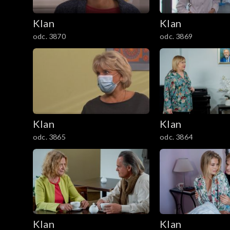
2101–2200
Klan
Klan
odc. 3870
odc. 3869
2001–2100
1901–2000
1801–1900
1701–1800
Klan
Klan
odc. 3865
odc. 3864
1601–1700
1501–1600
1401–1500
1301–1400
Klan
Klan