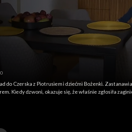
10
o Czerska z Piotrusiem i dziećmi Bożenki. Zastanawiają 
rem. Kiedy dzwoni, okazuje się, że właśnie zgłosiła zagin
kend spędziła z Kacprem. Bożenka cały czas nie kryje nie