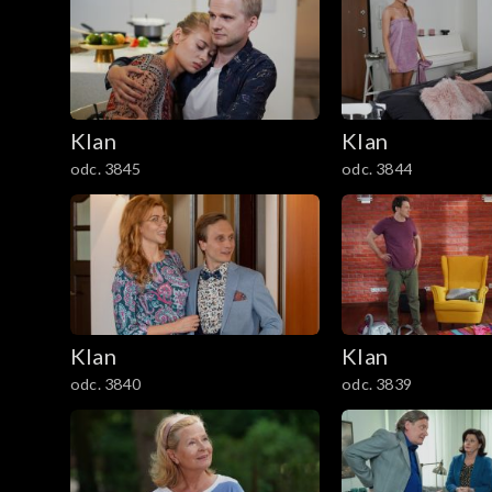
301–400
201–300
Klan
Klan
101–200
odc. 3845
odc. 3844
1–100
Klan
Klan
odc. 3840
odc. 3839