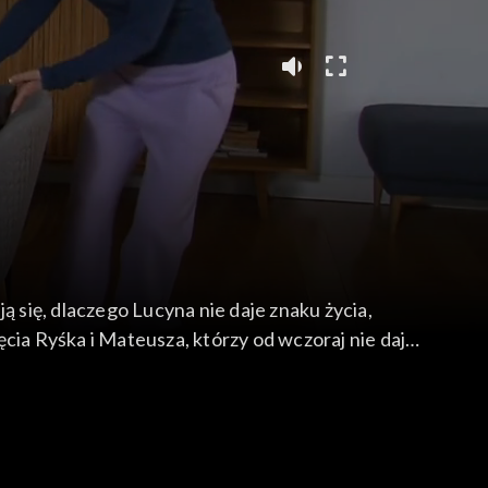
się, dlaczego Lucyna nie daje znaku życia,
ięcia Ryśka i Mateusza, którzy od wczoraj nie dają
chęci do tego układu, uważa, że Kacper