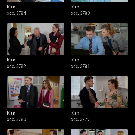
Klan
Klan
1601–1700
odc. 3784
odc. 3783
1501–1600
1401–1500
1301–1400
Klan
Klan
odc. 3782
odc. 3781
1201–1300
1101–1200
1001–1100
Klan
Klan
901–1000
odc. 3780
odc. 3779
801–900