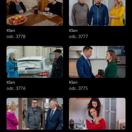
701–800
601–700
Klan
Klan
odc. 3778
odc. 3777
501–600
401–500
301–400
Klan
Klan
201–300
odc. 3776
odc. 3775
101–200
1–100