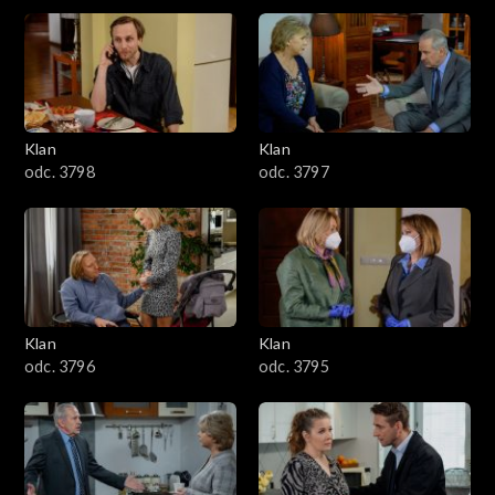
4301–4400
4201–4300
4101–4200
Klan
Klan
odc. 3798
odc. 3797
4001–4100
3901–4000
3801–3900
Klan
Klan
3701–3800
odc. 3796
odc. 3795
3601–3700
3501–3600