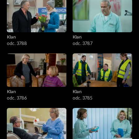
2501–2600
2401–2500
Klan
Klan
2301–2400
odc. 3788
odc. 3787
2201–2300
2101–2200
2001–2100
Klan
Klan
odc. 3786
odc. 3785
1901–2000
1801–1900
1701–1800