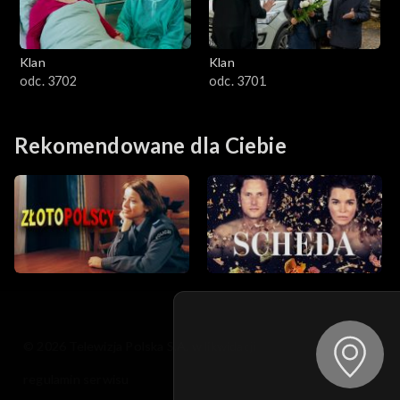
Klan
Klan
odc. 3702
odc. 3701
Rekomendowane dla Ciebie
© 2026 Telewizja Polska S.A. w likwidacji
regulamin serwisu