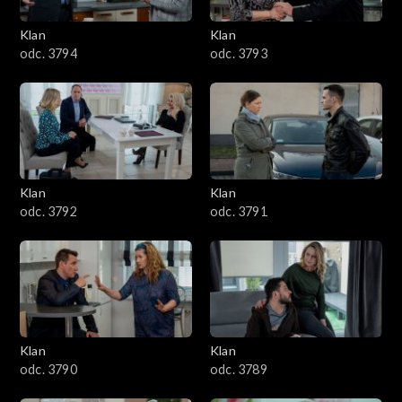
3401–3500
Klan
Klan
odc. 3794
odc. 3793
3301–3400
3201–3300
3101–3200
Klan
Klan
3001–3100
odc. 3792
odc. 3791
2901–3000
2801–2900
2701–2800
Klan
Klan
odc. 3790
odc. 3789
2601–2700