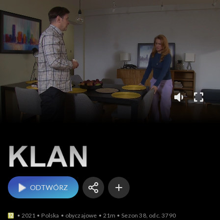
Klan
ODTWÓRZ
2021
Polska
obyczajowe
21m
Sezon 38, odc. 3790