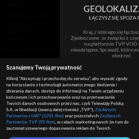
cennik
GEOLOKALIZ
polityka prywatności
ŁĄCZYSZ SIĘ SPOZA 
moje zgody
Kraj, z którego się łączys
Zjednoczone , w związku z czy
pomoc
na platformie TVP VOD
nieodstępna. Sprawdź, które m
kontakt
obejrzeć.
voucher
Szanujemy Twoją prywatność
Nie pokazuj pon
dostępność
Kliknij "Akceptuję i przechodzę do serwisu", aby wyrazić zgody
na korzystanie z technologii automatycznego śledzenia i
informacje o dostawcy usług
ANULUJ
SP
zbierania danych, dostęp do informacji na Twoim urządzeniu
końcowym i ich przechowywanie oraz na przetwarzanie
Twoich danych osobowych przez nas, czyli Telewizję Polską
S.A. w likwidacji (zwaną dalej również „TVP”),
Zaufanych
Partnerów z IAB* (1201 firm)
oraz pozostałych
Zaufanych
Partnerów TVP (93 firm)
, w celach marketingowych (w tym do
zautomatyzowanego dopasowania reklam do Twoich
zainteresowań i mierzenia ich skuteczności) i pozostałych,