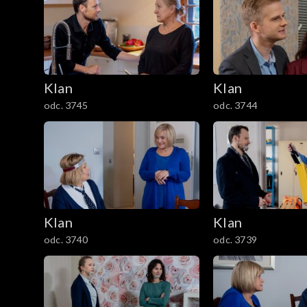
301–400
201–300
Klan
Klan
101–200
odc. 3745
odc. 3744
1–100
Klan
Klan
odc. 3740
odc. 3739