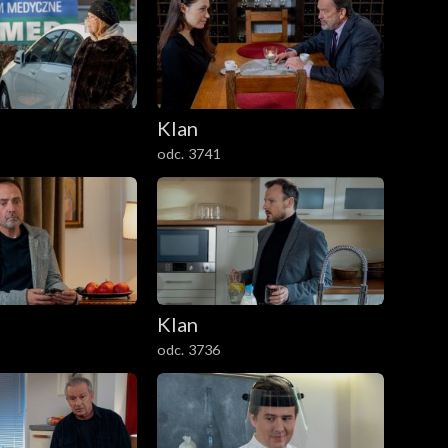
Klan
odc. 3741
Klan
odc. 3736