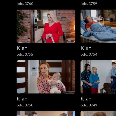
odc. 3760
odc. 3759
1201–1300
1101–1200
1001–1100
901–1000
Klan
Klan
odc. 3755
odc. 3754
801–900
701–800
601–700
Klan
Klan
501–600
odc. 3750
odc. 3749
401–500