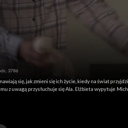
odc. 3786
wiają się, jak zmieni się ich życie, kiedy na świat przyjd
mu z uwagą przysłuchuje się Ala. Elżbieta wypytuje Mich
znaje. Elżbieta wybiera się do Wandy, żeby ocieplić atmo
ię do sprzątania garażu, gdzie jest jego warsztat, bo bi