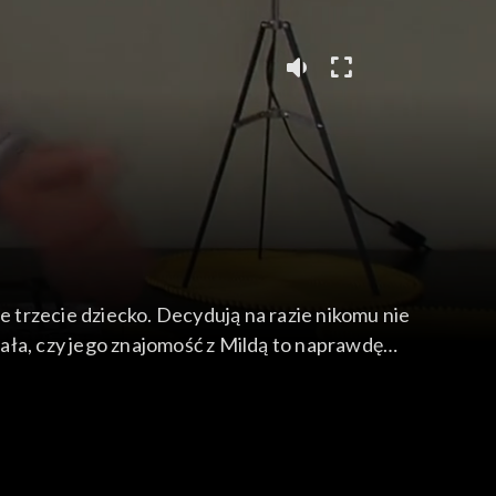
zie trzecie dziecko. Decydują na razie nikomu nie
ała, czy jego znajomość z Mildą to naprawdę
sferę. Witold barwnie opowiada, jak zapowiada się
zneswoman zapowiedziała wizytę.