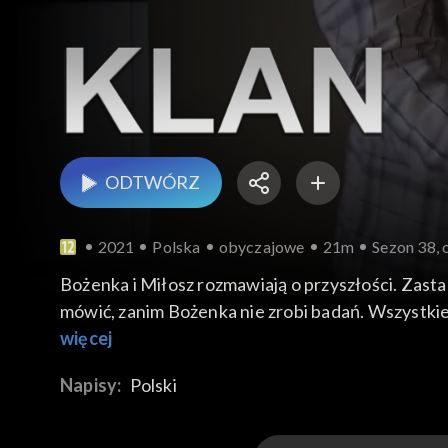
ODTWÓRZ
2021
Polska
obyczajowe
21m
Sezon 38, 
Bożenka i Miłosz rozmawiają o przyszłości. Zastana
mówić, zanim Bożenka nie zrobi badań. Wszystkie
tylko koleżeństwo. Michał nie ma wyjścia i tak ze
więcej
jego kariera przy boku nowej menadżerki. Rzuca s
Napisy:
Polski