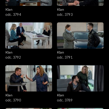
3401–3500
Klan
Klan
odc. 3794
odc. 3793
3301–3400
3201–3300
3101–3200
Klan
Klan
3001–3100
odc. 3792
odc. 3791
2901–3000
2801–2900
2701–2800
Klan
Klan
odc. 3790
odc. 3789
2601–2700