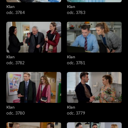
Klan
Klan
1601–1700
odc. 3784
odc. 3783
1501–1600
1401–1500
1301–1400
Klan
Klan
odc. 3782
odc. 3781
1201–1300
1101–1200
1001–1100
Klan
Klan
901–1000
odc. 3780
odc. 3779
801–900