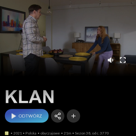
Klan
ODTWÓRZ
2021
Polska
obyczajowe
21m
Sezon 38, odc. 3770