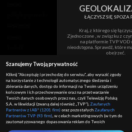
cennik
GEOLOKALIZ
polityka prywatności
ŁĄCZYSZ SIĘ SPOZA 
moje zgody
Kraj, z którego się łączys
Zjednoczone , w związku z czy
pomoc
na platformie TVP VOD
nieodstępna. Sprawdź, które m
kontakt
obejrzeć.
voucher
Szanujemy Twoją prywatność
Nie pokazuj pon
dostępność
Kliknij "Akceptuję i przechodzę do serwisu", aby wyrazić zgody
na korzystanie z technologii automatycznego śledzenia i
informacje o dostawcy usług
ANULUJ
SP
zbierania danych, dostęp do informacji na Twoim urządzeniu
końcowym i ich przechowywanie oraz na przetwarzanie
Twoich danych osobowych przez nas, czyli Telewizję Polską
S.A. w likwidacji (zwaną dalej również „TVP”),
Zaufanych
Partnerów z IAB* (1201 firm)
oraz pozostałych
Zaufanych
Partnerów TVP (93 firm)
, w celach marketingowych (w tym do
zautomatyzowanego dopasowania reklam do Twoich
zainteresowań i mierzenia ich skuteczności) i pozostałych,