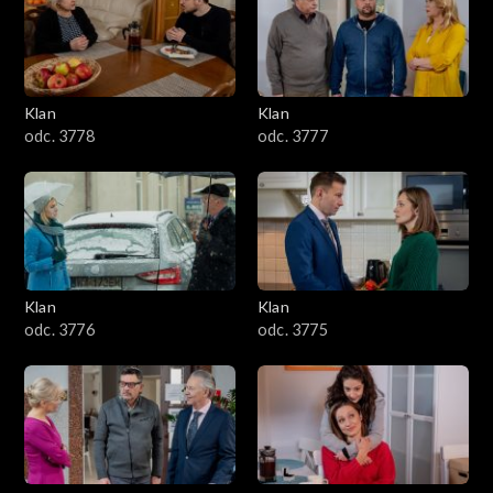
701–800
601–700
Klan
Klan
odc. 3778
odc. 3777
501–600
401–500
301–400
Klan
Klan
201–300
odc. 3776
odc. 3775
101–200
1–100