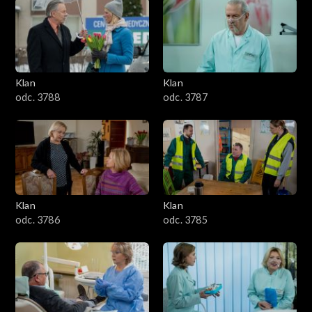
2501–2600
2401–2500
Klan
Klan
2301–2400
odc. 3788
odc. 3787
2201–2300
2101–2200
2001–2100
Klan
Klan
odc. 3786
odc. 3785
1901–2000
1801–1900
1701–1800