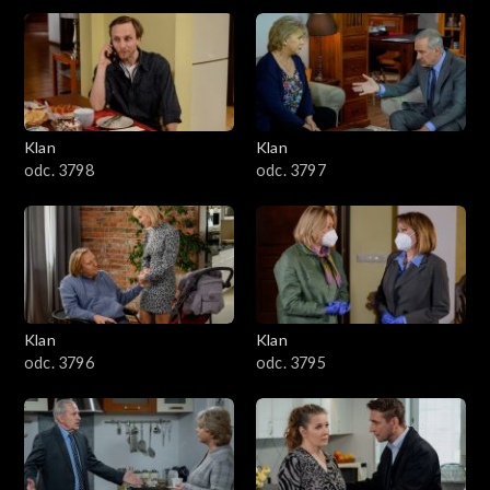
4301–4400
4201–4300
4101–4200
Klan
Klan
odc. 3798
odc. 3797
4001–4100
3901–4000
3801–3900
Klan
Klan
3701–3800
odc. 3796
odc. 3795
3601–3700
3501–3600