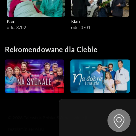
Klan
Klan
odc. 3702
odc. 3701
Rekomendowane dla Ciebie
© 2026 Telewizja Polska S.A. w likwidacji
regulamin serwisu