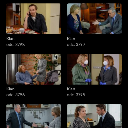
4301–4400
4201–4300
4101–4200
Klan
Klan
odc. 3798
odc. 3797
4001–4100
3901–4000
3801–3900
Klan
Klan
3701–3800
odc. 3796
odc. 3795
3601–3700
3501–3600