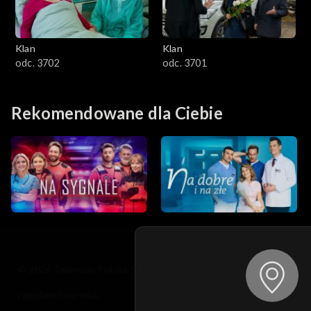
Klan
Klan
odc. 3702
odc. 3701
Rekomendowane dla Ciebie
© 2026 Telewizja Polska S.A. w likwidacji
regulamin serwisu