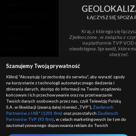
cennik
GEOLOKALIZ
polityka prywatności
ŁĄCZYSZ SIĘ SPOZA 
moje zgody
Kraj, z którego się łączys
Zjednoczone , w związku z czy
pomoc
na platformie TVP VOD
nieodstępna. Sprawdź, które m
kontakt
obejrzeć.
voucher
Szanujemy Twoją prywatność
Nie pokazuj pon
dostępność
Kliknij "Akceptuję i przechodzę do serwisu", aby wyrazić zgody
na korzystanie z technologii automatycznego śledzenia i
informacje o dostawcy usług
ANULUJ
SP
zbierania danych, dostęp do informacji na Twoim urządzeniu
końcowym i ich przechowywanie oraz na przetwarzanie
Twoich danych osobowych przez nas, czyli Telewizję Polską
S.A. w likwidacji (zwaną dalej również „TVP”),
Zaufanych
Partnerów z IAB* (1201 firm)
oraz pozostałych
Zaufanych
Partnerów TVP (93 firm)
, w celach marketingowych (w tym do
zautomatyzowanego dopasowania reklam do Twoich
zainteresowań i mierzenia ich skuteczności) i pozostałych,