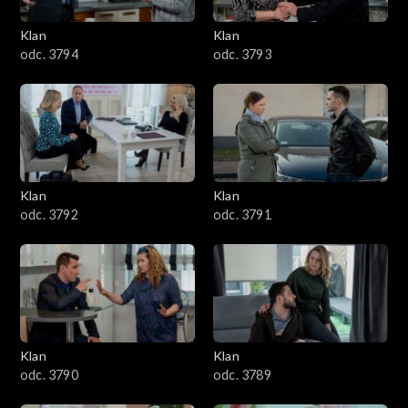
3401–3500
Klan
Klan
odc. 3794
odc. 3793
3301–3400
3201–3300
3101–3200
Klan
Klan
3001–3100
odc. 3792
odc. 3791
2901–3000
2801–2900
2701–2800
Klan
Klan
odc. 3790
odc. 3789
2601–2700