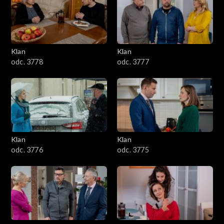
701–800
601–700
Klan
Klan
odc. 3778
odc. 3777
501–600
401–500
301–400
Klan
Klan
201–300
odc. 3776
odc. 3775
101–200
1–100