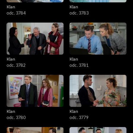
Klan
Klan
1601–1700
odc. 3784
odc. 3783
1501–1600
1401–1500
1301–1400
Klan
Klan
odc. 3782
odc. 3781
1201–1300
1101–1200
1001–1100
Klan
Klan
901–1000
odc. 3780
odc. 3779
801–900