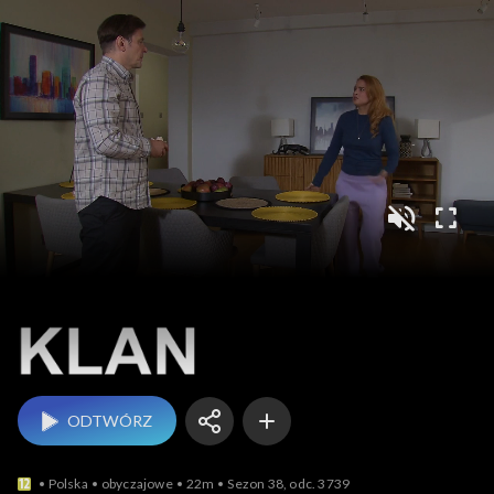
Klan
ODTWÓRZ
Polska
obyczajowe
22m
Sezon 38, odc. 3739