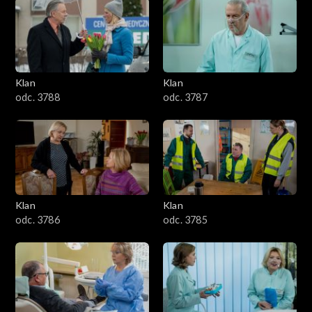
2501–2600
2401–2500
Klan
Klan
2301–2400
odc. 3788
odc. 3787
2201–2300
2101–2200
2001–2100
Klan
Klan
odc. 3786
odc. 3785
1901–2000
1801–1900
1701–1800