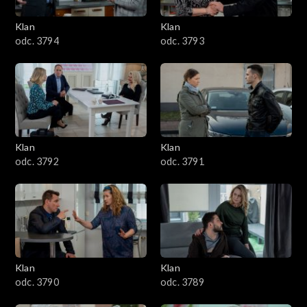
3401–3500
Klan
Klan
odc. 3794
odc. 3793
3301–3400
3201–3300
3101–3200
Klan
Klan
3001–3100
odc. 3792
odc. 3791
2901–3000
2801–2900
2701–2800
Klan
Klan
odc. 3790
odc. 3789
2601–2700