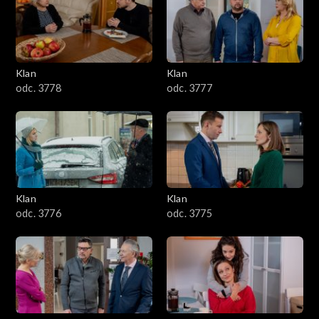
701–800
601–700
Klan
Klan
odc. 3778
odc. 3777
501–600
401–500
301–400
Klan
Klan
201–300
odc. 3776
odc. 3775
101–200
1–100