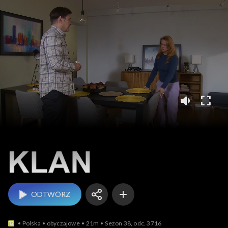
Klan
ODTWÓRZ
Polska
obyczajowe
21m
Sezon 38, odc. 3716