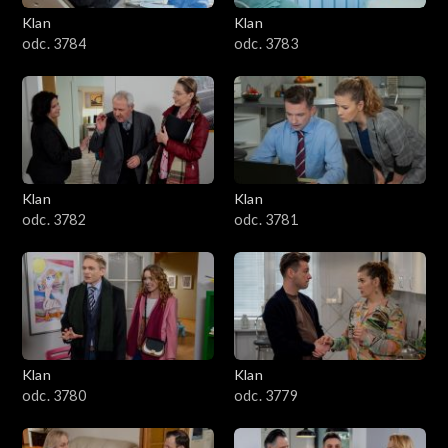
Klan
Klan
1601–1700
odc. 3784
odc. 3783
1501–1600
1401–1500
1301–1400
Klan
Klan
odc. 3782
odc. 3781
1201–1300
1101–1200
1001–1100
Klan
Klan
901–1000
odc. 3780
odc. 3779
801–900