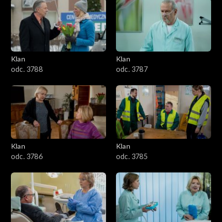
2501–2600
2401–2500
Klan
Klan
2301–2400
odc. 3788
odc. 3787
2201–2300
2101–2200
2001–2100
Klan
Klan
odc. 3786
odc. 3785
1901–2000
1801–1900
1701–1800