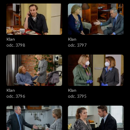
4301–4400
4201–4300
4101–4200
Klan
Klan
odc. 3798
odc. 3797
4001–4100
3901–4000
3801–3900
Klan
Klan
3701–3800
odc. 3796
odc. 3795
3601–3700
3501–3600