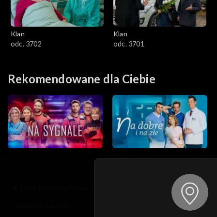
Klan
Klan
odc. 3702
odc. 3701
Rekomendowane dla Ciebie
© 2026 Telewizja Polska S.A. w likwidacji
regulamin serwisu