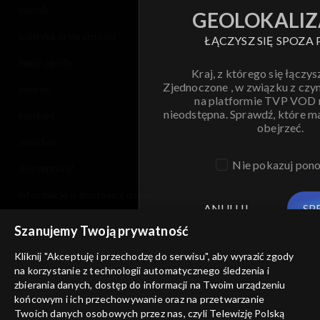
cennik
GEOLOKALIZ
polityka prywatności
ŁĄCZYSZ SIĘ SPOZA 
moje zgody
Kraj, z którego się łączys
Zjednoczone , w związku z czy
pomoc
na platformie TVP VOD
nieodstępna. Sprawdź, które m
kontakt
obejrzeć.
voucher
Nie pokazuj pon
dostępność
informacje o dostawcy usług
ANULUJ
SP
Szanujemy Twoją prywatność
Kliknij "Akceptuję i przechodzę do serwisu", aby wyrazić zgody
na korzystanie z technologii automatycznego śledzenia i
zbierania danych, dostęp do informacji na Twoim urządzeniu
końcowym i ich przechowywanie oraz na przetwarzanie
Twoich danych osobowych przez nas, czyli Telewizję Polską