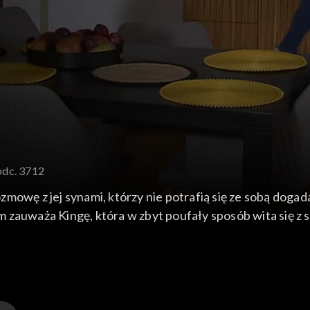
odc. 3712
mowę z jej synami, którzy nie potrafią się ze sobą dogad
zauważa Kingę, która w zbyt poufały sposób wita się z s
 prosi go o przysługę związaną ze sprzętem komputerowym.