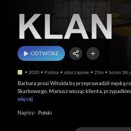
ODTWÓRZ
2020
Polska
obyczajowe
21m
Sezon 38, 
Barbara prosi Witolda by przeprowadził męską roz
Skarbowego. Mariusz wioząc klienta, przypadkiem 
gdzie kręci swój kolejny film. Weronika ponownie
więcej
ekipy pozwala sobie na za dużo...
Napisy:
Polski