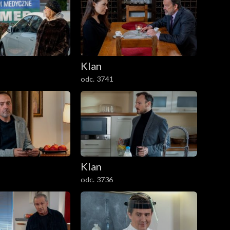
Klan
odc. 3741
Klan
odc. 3736