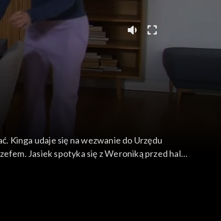
ać. Kinga udaje się na wezwanie do Urzędu
zefem. Jasiek spotyka się z Weroniką przed halą,
 Przy okazji skarży się, że jeden z członków