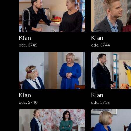
301–400
201–300
Klan
Klan
101–200
odc. 3745
odc. 3744
1–100
Klan
Klan
odc. 3740
odc. 3739