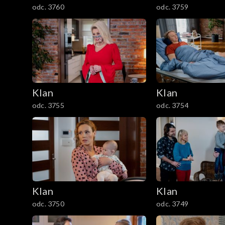
odc. 3760
odc. 3759
1201–1300
1101–1200
1001–1100
901–1000
Klan
Klan
odc. 3755
odc. 3754
801–900
701–800
601–700
Klan
Klan
501–600
odc. 3750
odc. 3749
401–500