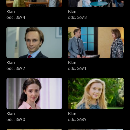
3401–3500
Klan
Klan
odc. 3694
odc. 3693
3301–3400
3201–3300
3101–3200
Klan
Klan
3001–3100
odc. 3692
odc. 3691
2901–3000
2801–2900
2701–2800
Klan
Klan
odc. 3690
odc. 3689
2601–2700