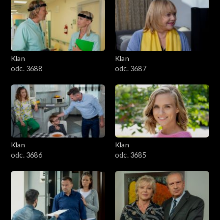
2501–2600
2401–2500
Klan
Klan
2301–2400
odc. 3688
odc. 3687
2201–2300
2101–2200
2001–2100
Klan
Klan
odc. 3686
odc. 3685
1901–2000
1801–1900
1701–1800