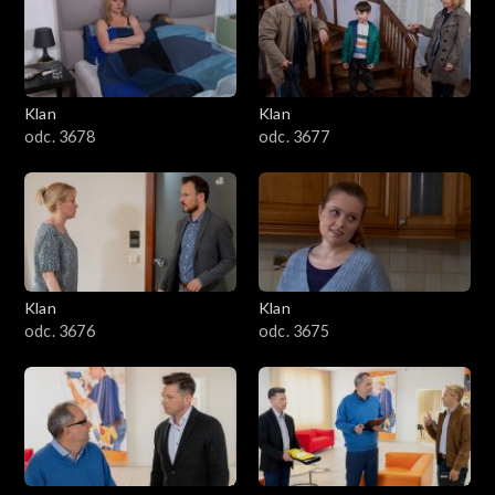
701–800
601–700
Klan
Klan
odc. 3678
odc. 3677
501–600
401–500
301–400
Klan
Klan
201–300
odc. 3676
odc. 3675
101–200
1–100