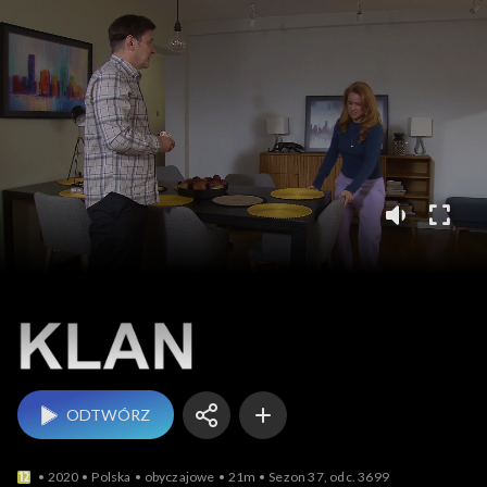
Klan
ODTWÓRZ
2020
Polska
obyczajowe
21m
Sezon 37, odc. 3699