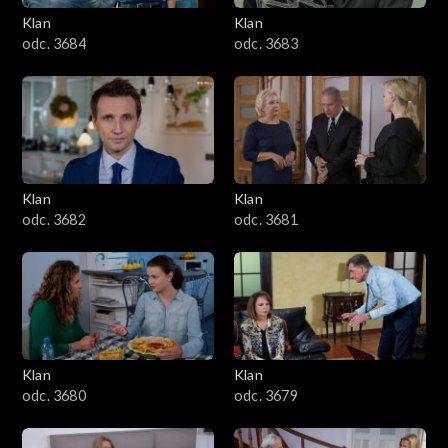
Klan
Klan
1601–1700
odc. 3684
odc. 3683
1501–1600
1401–1500
1301–1400
Klan
Klan
odc. 3682
odc. 3681
1201–1300
1101–1200
1001–1100
Klan
Klan
901–1000
odc. 3680
odc. 3679
801–900