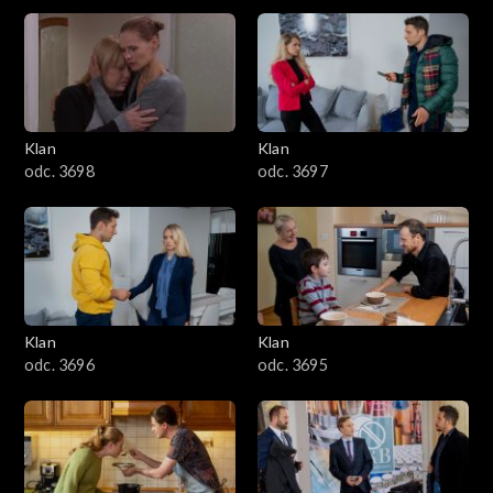
4301–4400
4201–4300
4101–4200
Klan
Klan
odc. 3698
odc. 3697
4001–4100
3901–4000
3801–3900
Klan
Klan
3701–3800
odc. 3696
odc. 3695
3601–3700
3501–3600