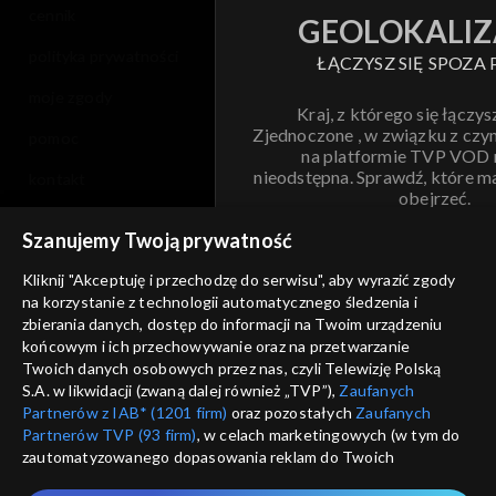
cennik
GEOLOKALIZ
polityka prywatności
ŁĄCZYSZ SIĘ SPOZA 
moje zgody
Kraj, z którego się łączys
Zjednoczone , w związku z czy
pomoc
na platformie TVP VOD
nieodstępna. Sprawdź, które m
kontakt
obejrzeć.
voucher
Szanujemy Twoją prywatność
Nie pokazuj pon
dostępność
Kliknij "Akceptuję i przechodzę do serwisu", aby wyrazić zgody
na korzystanie z technologii automatycznego śledzenia i
informacje o dostawcy usług
ANULUJ
SP
zbierania danych, dostęp do informacji na Twoim urządzeniu
końcowym i ich przechowywanie oraz na przetwarzanie
Twoich danych osobowych przez nas, czyli Telewizję Polską
S.A. w likwidacji (zwaną dalej również „TVP”),
Zaufanych
Partnerów z IAB* (1201 firm)
oraz pozostałych
Zaufanych
Partnerów TVP (93 firm)
, w celach marketingowych (w tym do
zautomatyzowanego dopasowania reklam do Twoich
zainteresowań i mierzenia ich skuteczności) i pozostałych,