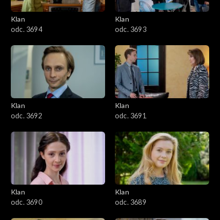
3401–3500
Klan
Klan
odc. 3694
odc. 3693
3301–3400
3201–3300
3101–3200
Klan
Klan
3001–3100
odc. 3692
odc. 3691
2901–3000
2801–2900
2701–2800
Klan
Klan
odc. 3690
odc. 3689
2601–2700