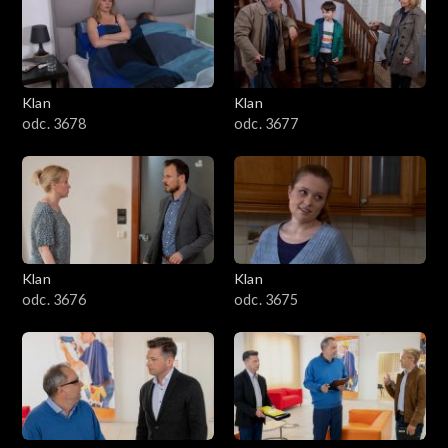
701–800
601–700
Klan
Klan
odc. 3678
odc. 3677
501–600
401–500
301–400
Klan
Klan
201–300
odc. 3676
odc. 3675
101–200
1–100