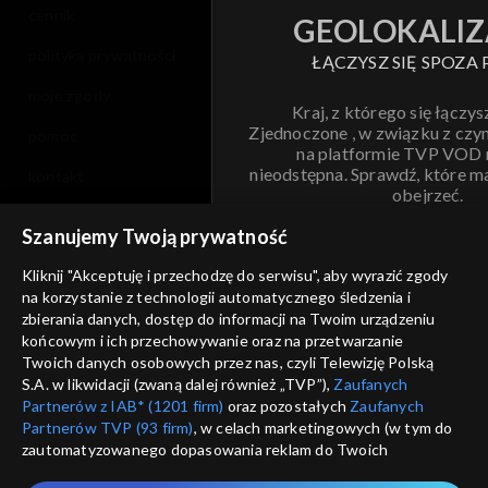
cennik
GEOLOKALIZ
polityka prywatności
ŁĄCZYSZ SIĘ SPOZA 
moje zgody
Kraj, z którego się łączys
Zjednoczone , w związku z czy
pomoc
na platformie TVP VOD
nieodstępna. Sprawdź, które m
kontakt
obejrzeć.
voucher
Szanujemy Twoją prywatność
Nie pokazuj pon
dostępność
Kliknij "Akceptuję i przechodzę do serwisu", aby wyrazić zgody
na korzystanie z technologii automatycznego śledzenia i
informacje o dostawcy usług
ANULUJ
SP
zbierania danych, dostęp do informacji na Twoim urządzeniu
końcowym i ich przechowywanie oraz na przetwarzanie
Twoich danych osobowych przez nas, czyli Telewizję Polską
S.A. w likwidacji (zwaną dalej również „TVP”),
Zaufanych
Partnerów z IAB* (1201 firm)
oraz pozostałych
Zaufanych
Partnerów TVP (93 firm)
, w celach marketingowych (w tym do
zautomatyzowanego dopasowania reklam do Twoich
zainteresowań i mierzenia ich skuteczności) i pozostałych,