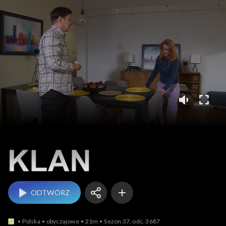
Klan
ODTWÓRZ
Polska
obyczajowe
21m
Sezon 37, odc. 3687