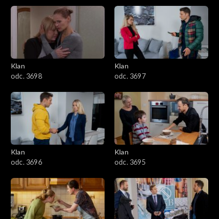
4301–4400
4201–4300
4101–4200
Klan
Klan
odc. 3698
odc. 3697
4001–4100
3901–4000
3801–3900
Klan
Klan
3701–3800
odc. 3696
odc. 3695
3601–3700
3501–3600