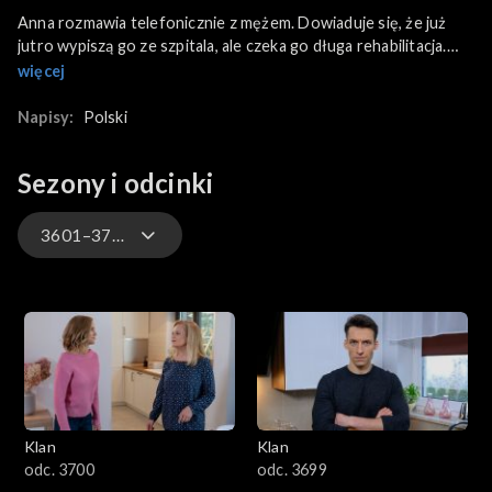
Anna rozmawia telefonicznie z mężem. Dowiaduje się, że już
jutro wypiszą go ze szpitala, ale czeka go długa rehabilitacja.
Wspomina przy młodych, że będzie potrzebowała większej ich
więcej
pomocy przy opiece nad Tadeuszem. Witold informuje, że
będzie trudno, bo Ilonka wyjedzie z Teosiem na wieś do starej
Napisy:
Polski
ciotki. Surmaczowa jest mocno zawiedziona. Na szczęście,
przyjeżdża Paweł. Zorganizował wsparcie dla Tadeusza w
Sezony i odcinki
postaci dyżurów pielęgniarskich.
3601–3700
4701–4800
4601–4700
4501–4600
Klan
Klan
4401–4500
odc. 3700
odc. 3699