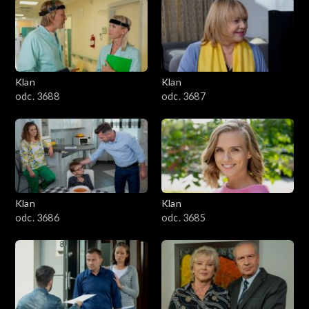
2501–2600
2401–2500
Klan
Klan
2301–2400
odc. 3688
odc. 3687
2201–2300
2101–2200
2001–2100
Klan
Klan
odc. 3686
odc. 3685
1901–2000
1801–1900
1701–1800