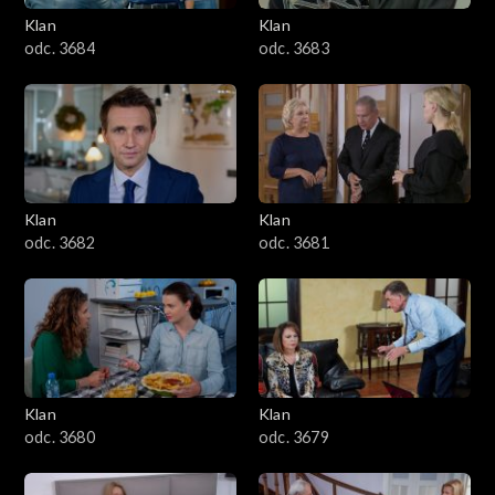
Klan
Klan
1601–1700
odc. 3684
odc. 3683
1501–1600
1401–1500
1301–1400
Klan
Klan
odc. 3682
odc. 3681
1201–1300
1101–1200
1001–1100
Klan
Klan
901–1000
odc. 3680
odc. 3679
801–900