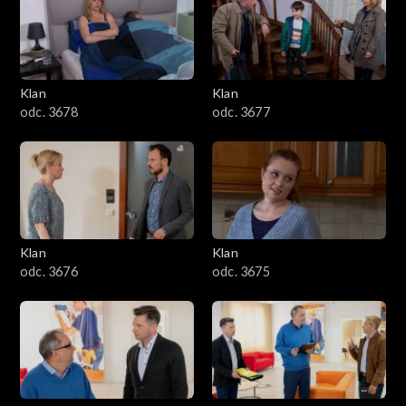
701–800
601–700
Klan
Klan
odc. 3678
odc. 3677
501–600
401–500
301–400
Klan
Klan
201–300
odc. 3676
odc. 3675
101–200
1–100