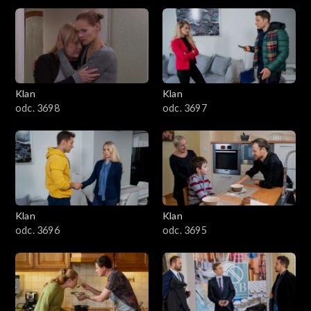
4301–4400
4201–4300
4101–4200
Klan
Klan
odc. 3698
odc. 3697
4001–4100
3901–4000
3801–3900
Klan
Klan
3701–3800
odc. 3696
odc. 3695
3601–3700
3501–3600