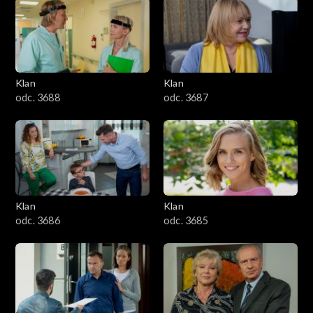
2501–2600
2401–2500
Klan
Klan
2301–2400
odc. 3688
odc. 3687
2201–2300
2101–2200
2001–2100
Klan
Klan
odc. 3686
odc. 3685
1901–2000
1801–1900
1701–1800