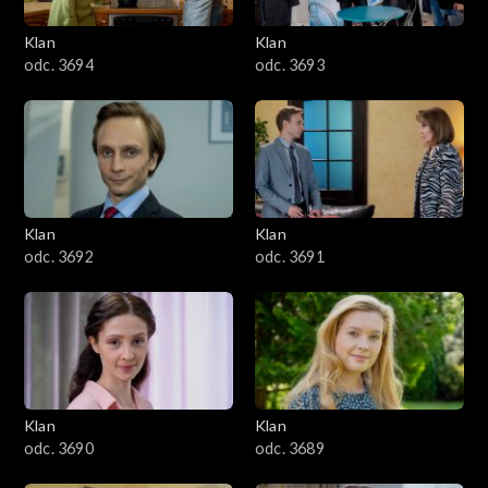
3401–3500
Klan
Klan
odc. 3694
odc. 3693
3301–3400
3201–3300
3101–3200
Klan
Klan
3001–3100
odc. 3692
odc. 3691
2901–3000
2801–2900
2701–2800
Klan
Klan
odc. 3690
odc. 3689
2601–2700