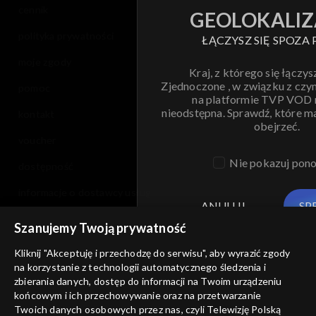
cennik
GEOLOKALIZ
polityka prywatności
ŁĄCZYSZ SIĘ SPOZA 
moje zgody
Kraj, z którego się łączys
Zjednoczone , w związku z czy
pomoc
na platformie TVP VOD
nieodstępna. Sprawdź, które m
kontakt
obejrzeć.
voucher
Nie pokazuj pon
dostępność
informacje o dostawcy usług
ANULUJ
SP
Szanujemy Twoją prywatność
Kliknij "Akceptuję i przechodzę do serwisu", aby wyrazić zgody
na korzystanie z technologii automatycznego śledzenia i
zbierania danych, dostęp do informacji na Twoim urządzeniu
końcowym i ich przechowywanie oraz na przetwarzanie
Twoich danych osobowych przez nas, czyli Telewizję Polską