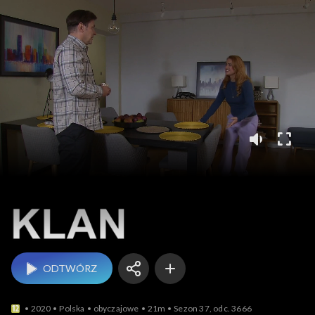
Klan
ODTWÓRZ
2020
Polska
obyczajowe
21m
Sezon 37, odc. 3666