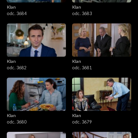
Klan
Klan
1601–1700
odc. 3684
odc. 3683
1501–1600
1401–1500
1301–1400
Klan
Klan
odc. 3682
odc. 3681
1201–1300
1101–1200
1001–1100
Klan
Klan
901–1000
odc. 3680
odc. 3679
801–900