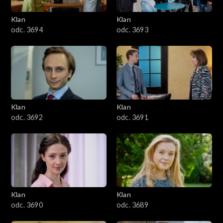
3401–3500
Klan
Klan
odc. 3694
odc. 3693
3301–3400
3201–3300
3101–3200
Klan
Klan
3001–3100
odc. 3692
odc. 3691
2901–3000
2801–2900
2701–2800
Klan
Klan
odc. 3690
odc. 3689
2601–2700