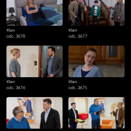
701–800
601–700
Klan
Klan
odc. 3678
odc. 3677
501–600
401–500
301–400
Klan
Klan
201–300
odc. 3676
odc. 3675
101–200
1–100