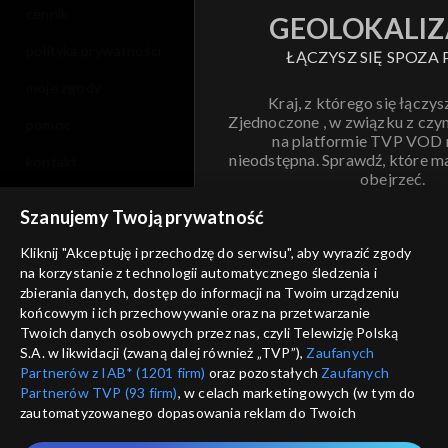
cennik
GEOLOKALIZ
polityka prywatności
ŁĄCZYSZ SIĘ SPOZA 
moje zgody
Kraj, z którego się łączys
Zjednoczone , w związku z czy
pomoc
na platformie TVP VOD
nieodstępna. Sprawdź, które m
kontakt
obejrzeć.
voucher
Szanujemy Twoją prywatność
Nie pokazuj pon
dostępność
Kliknij "Akceptuję i przechodzę do serwisu", aby wyrazić zgody
na korzystanie z technologii automatycznego śledzenia i
informacje o dostawcy usług
ANULUJ
SP
zbierania danych, dostęp do informacji na Twoim urządzeniu
końcowym i ich przechowywanie oraz na przetwarzanie
Twoich danych osobowych przez nas, czyli Telewizję Polską
S.A. w likwidacji (zwaną dalej również „TVP”),
Zaufanych
Partnerów z IAB* (1201 firm)
oraz pozostałych
Zaufanych
Partnerów TVP (93 firm)
, w celach marketingowych (w tym do
zautomatyzowanego dopasowania reklam do Twoich
zainteresowań i mierzenia ich skuteczności) i pozostałych,