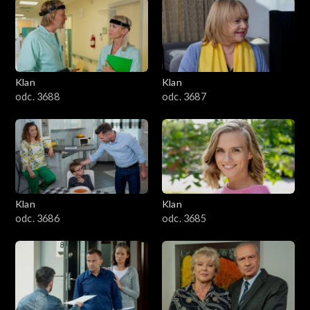
2501–2600
2401–2500
Klan
Klan
2301–2400
odc. 3688
odc. 3687
2201–2300
2101–2200
2001–2100
Klan
Klan
odc. 3686
odc. 3685
1901–2000
1801–1900
1701–1800