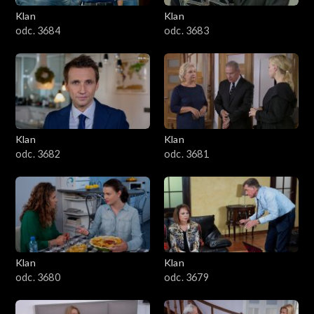
Klan
Klan
1601–1700
odc. 3684
odc. 3683
1501–1600
1401–1500
1301–1400
Klan
Klan
odc. 3682
odc. 3681
1201–1300
1101–1200
1001–1100
Klan
Klan
901–1000
odc. 3680
odc. 3679
801–900