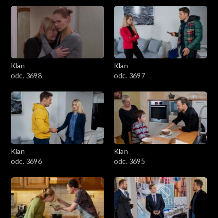
4301–4400
4201–4300
4101–4200
Klan
Klan
odc. 3698
odc. 3697
4001–4100
3901–4000
3801–3900
Klan
Klan
3701–3800
odc. 3696
odc. 3695
3601–3700
3501–3600