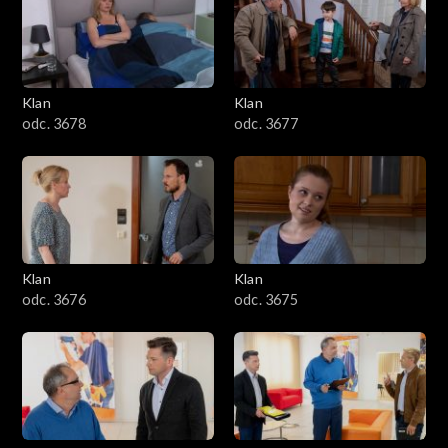
701–800
601–700
Klan
Klan
odc. 3678
odc. 3677
501–600
401–500
301–400
Klan
Klan
201–300
odc. 3676
odc. 3675
101–200
1–100