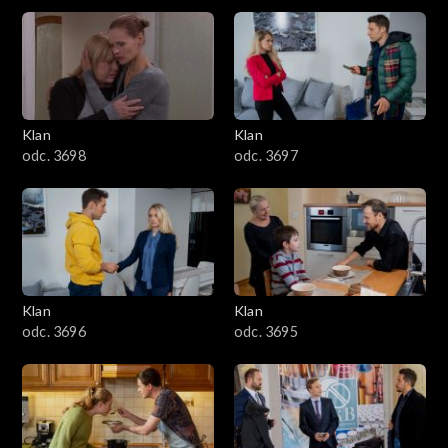
4301–4400
4201–4300
4101–4200
Klan
Klan
odc. 3698
odc. 3697
4001–4100
3901–4000
3801–3900
Klan
Klan
3701–3800
odc. 3696
odc. 3695
3601–3700
3501–3600