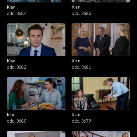
Klan
Klan
1601–1700
odc. 3684
odc. 3683
1501–1600
1401–1500
1301–1400
Klan
Klan
odc. 3682
odc. 3681
1201–1300
1101–1200
1001–1100
Klan
Klan
901–1000
odc. 3680
odc. 3679
801–900