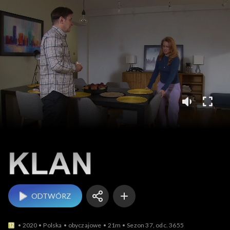
Klan
ODTWÓRZ
2020
Polska
obyczajowe
21m
Sezon 37, odc. 3655