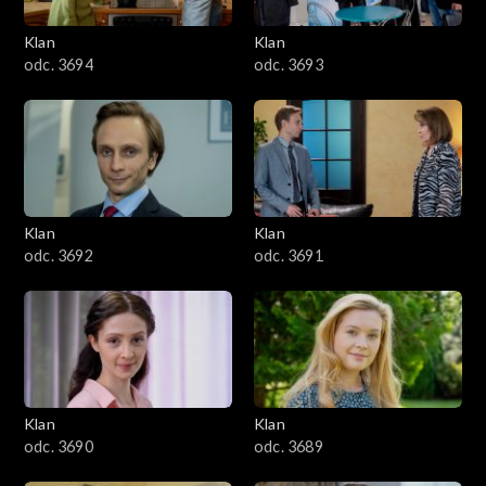
3401–3500
Klan
Klan
odc. 3694
odc. 3693
3301–3400
3201–3300
3101–3200
Klan
Klan
3001–3100
odc. 3692
odc. 3691
2901–3000
2801–2900
2701–2800
Klan
Klan
odc. 3690
odc. 3689
2601–2700