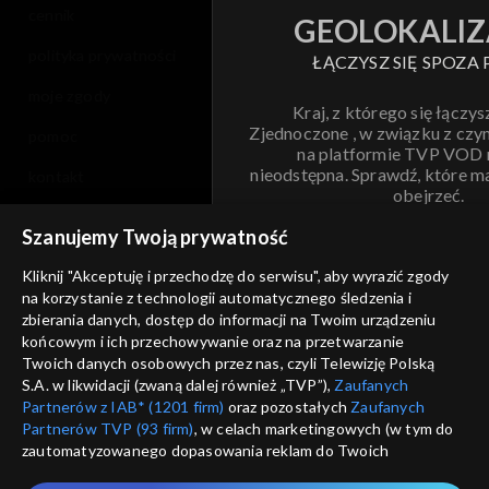
cennik
GEOLOKALIZ
polityka prywatności
ŁĄCZYSZ SIĘ SPOZA 
moje zgody
Kraj, z którego się łączys
Zjednoczone , w związku z czy
pomoc
na platformie TVP VOD
nieodstępna. Sprawdź, które m
kontakt
obejrzeć.
voucher
Szanujemy Twoją prywatność
Nie pokazuj pon
dostępność
Kliknij "Akceptuję i przechodzę do serwisu", aby wyrazić zgody
na korzystanie z technologii automatycznego śledzenia i
informacje o dostawcy usług
ANULUJ
SP
zbierania danych, dostęp do informacji na Twoim urządzeniu
końcowym i ich przechowywanie oraz na przetwarzanie
Twoich danych osobowych przez nas, czyli Telewizję Polską
S.A. w likwidacji (zwaną dalej również „TVP”),
Zaufanych
Partnerów z IAB* (1201 firm)
oraz pozostałych
Zaufanych
Partnerów TVP (93 firm)
, w celach marketingowych (w tym do
zautomatyzowanego dopasowania reklam do Twoich
zainteresowań i mierzenia ich skuteczności) i pozostałych,