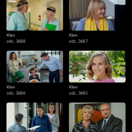
2501–2600
2401–2500
Klan
Klan
2301–2400
odc. 3688
odc. 3687
2201–2300
2101–2200
2001–2100
Klan
Klan
odc. 3686
odc. 3685
1901–2000
1801–1900
1701–1800