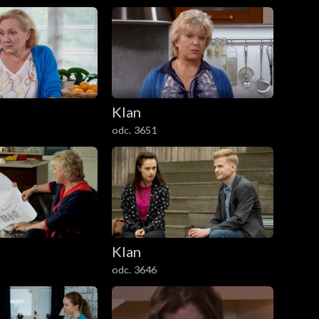
Klan
odc. 3651
Klan
odc. 3646