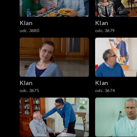
2901–3000
Klan
Klan
2801–2900
odc. 3680
odc. 3679
2701–2800
2601–2700
2501–2600
Klan
Klan
odc. 3675
odc. 3674
2401–2500
2301–2400
2201–2300