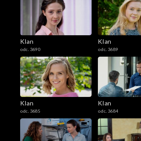
3801–3900
3701–3800
Klan
Klan
3601–3700
odc. 3690
odc. 3689
3501–3600
3401–3500
3301–3400
Klan
Klan
3201–3300
odc. 3685
odc. 3684
3101–3200
3001–3100