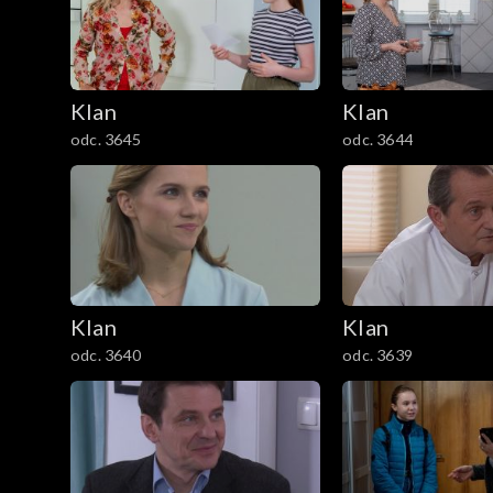
301–400
201–300
Klan
Klan
101–200
odc. 3645
odc. 3644
1–100
Klan
Klan
odc. 3640
odc. 3639