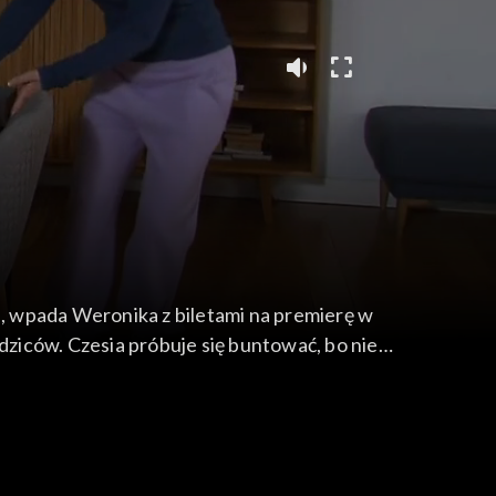
dziców. Czesia próbuje się buntować, bo nie
any. Zosia kłóci się z sąsiadką. Cała scenę widzi