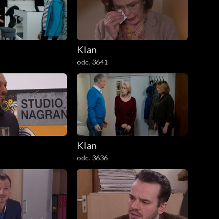
Klan
odc. 3641
Klan
odc. 3636