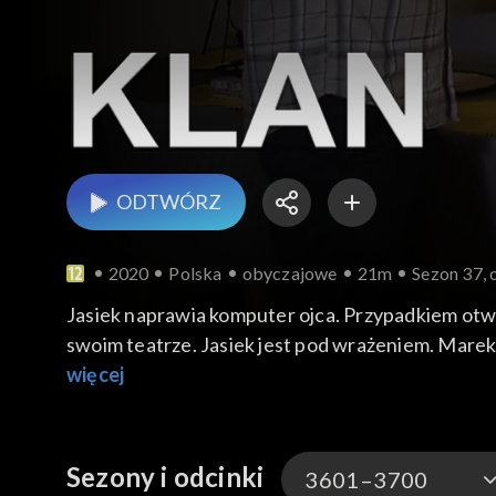
ODTWÓRZ
2020
Polska
obyczajowe
21m
Sezon 37, 
Jasiek naprawia komputer ojca. Przypadkiem otwiera plik ze zdjęciem Weroniki. Kiedy zbiera
swoim teatrze. Jasiek jest pod wrażeniem. Marek 
uzgodnił z nią tego wcześniej, ale dla świętego sp
więcej
Norbert i delikatnie interweniuje. Zosia z wdzięc
Sezony i odcinki
3601–3700