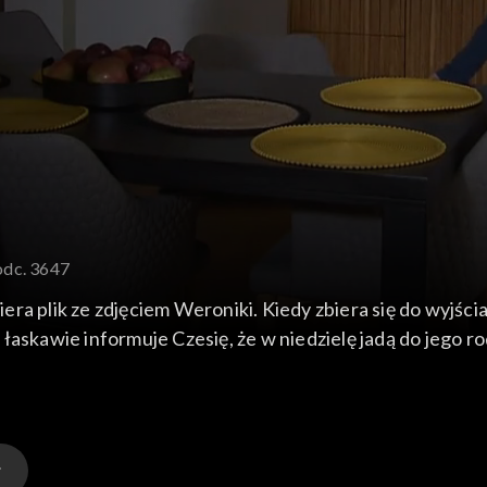
odc. 3647
 się do wyjścia, wpada Weronika z biletami na premierę w
łaskawie informuje Czesię, że w niedzielę jadą do jego ro
okoju zgadza się. Anula rzuca na wyjściu, że ona ma inne pl
zności obiecuje mu drugi plakat.