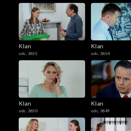
1201–1300
1101–1200
1001–1100
901–1000
Klan
Klan
odc. 3655
odc. 3654
801–900
701–800
601–700
Klan
Klan
501–600
odc. 3650
odc. 3649
401–500