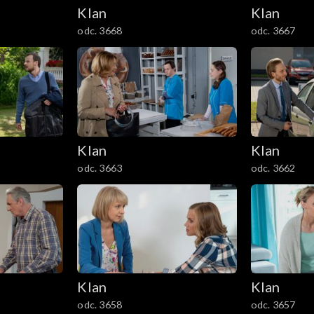
Klan
Klan
odc. 3668
odc. 3667
Klan
Klan
odc. 3663
odc. 3662
Klan
Klan
odc. 3658
odc. 3657