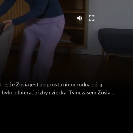
strę, że Zosia jest po prostu nieodrodną córą
 było odbierać z izby dziecka. Tymczasem Zosia
wnie ta okropna sąsiadka!