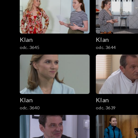
301–400
201–300
Klan
Klan
101–200
odc. 3645
odc. 3644
1–100
Klan
Klan
odc. 3640
odc. 3639