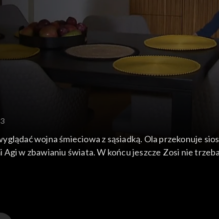
43
e wyglądać wojna śmieciowa z sąsiadką. Ola przekonuje sio
 Agi w zbawianiu świata. W końcu jeszcze Zosi nie trzeba
mamę, że ktoś jej ubrudził przednią szybę samochodu. Pe