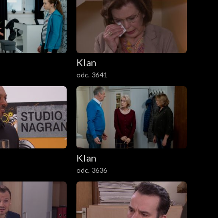
Klan
odc. 3641
Klan
odc. 3636