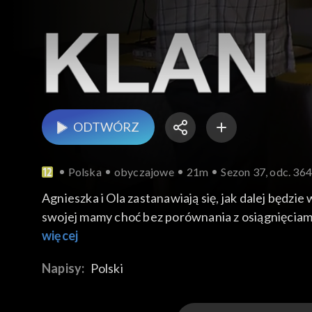
ODTWÓRZ
Polska
obyczajowe
21m
Sezon 37, odc. 36
Agnieszka i Ola zastanawiają się, jak dalej będzi
swojej mamy choć bez porównania z osiągnięciami
wraca w świetnym humorze ze szkoły i informuje 
więcej
Napisy:
Polski