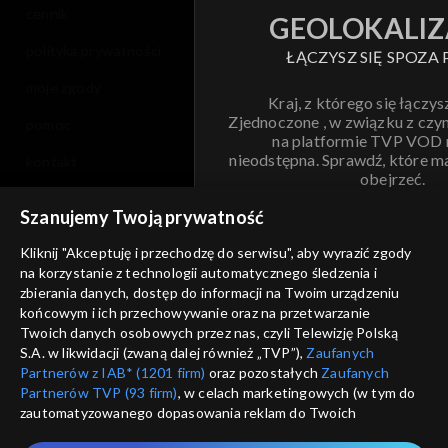
cennik
GEOLOKALIZ
polityka prywatności
ŁĄCZYSZ SIĘ SPOZA 
moje zgody
Kraj, z którego się łączys
Zjednoczone , w związku z czy
pomoc
na platformie TVP VOD
nieodstępna. Sprawdź, które m
kontakt
obejrzeć.
voucher
Szanujemy Twoją prywatność
Nie pokazuj pon
dostępność
Kliknij "Akceptuję i przechodzę do serwisu", aby wyrazić zgody
na korzystanie z technologii automatycznego śledzenia i
informacje o dostawcy usług
ANULUJ
SP
zbierania danych, dostęp do informacji na Twoim urządzeniu
końcowym i ich przechowywanie oraz na przetwarzanie
Twoich danych osobowych przez nas, czyli Telewizję Polską
S.A. w likwidacji (zwaną dalej również „TVP”),
Zaufanych
Partnerów z IAB* (1201 firm)
oraz pozostałych
Zaufanych
Partnerów TVP (93 firm)
, w celach marketingowych (w tym do
zautomatyzowanego dopasowania reklam do Twoich
zainteresowań i mierzenia ich skuteczności) i pozostałych,