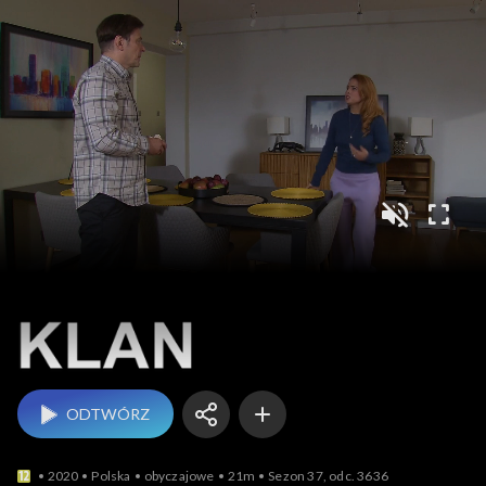
Klan
ODTWÓRZ
2020
Polska
obyczajowe
21m
Sezon 37, odc. 3636