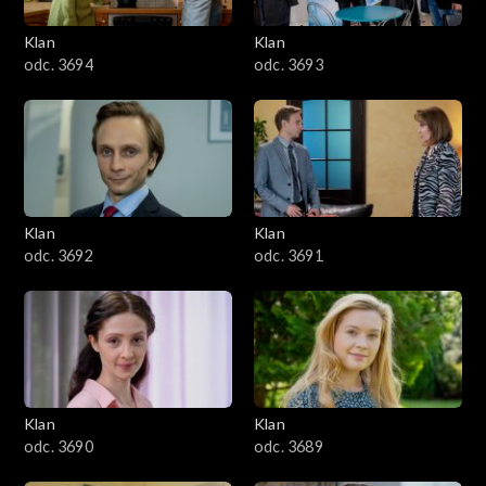
3401–3500
Klan
Klan
odc. 3694
odc. 3693
3301–3400
3201–3300
3101–3200
Klan
Klan
3001–3100
odc. 3692
odc. 3691
2901–3000
2801–2900
2701–2800
Klan
Klan
odc. 3690
odc. 3689
2601–2700