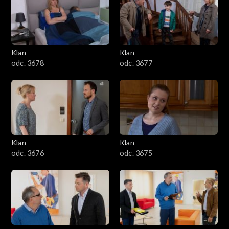
701–800
601–700
Klan
Klan
odc. 3678
odc. 3677
501–600
401–500
301–400
Klan
Klan
201–300
odc. 3676
odc. 3675
101–200
1–100