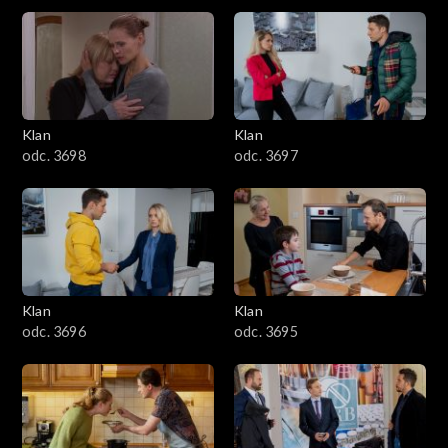
4301–4400
4201–4300
4101–4200
Klan
Klan
odc. 3698
odc. 3697
4001–4100
3901–4000
3801–3900
Klan
Klan
3701–3800
odc. 3696
odc. 3695
3601–3700
3501–3600