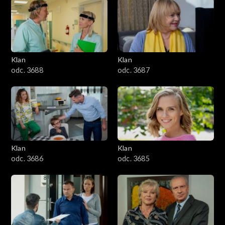
2501–2600
2401–2500
Klan
Klan
2301–2400
odc. 3688
odc. 3687
2201–2300
2101–2200
2001–2100
Klan
Klan
odc. 3686
odc. 3685
1901–2000
1801–1900
1701–1800