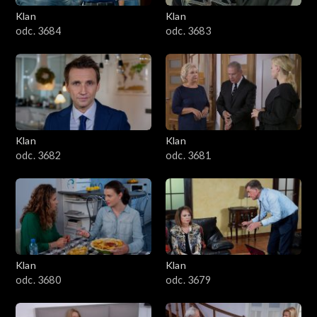
Klan
Klan
1601–1700
odc. 3684
odc. 3683
1501–1600
1401–1500
1301–1400
Klan
Klan
odc. 3682
odc. 3681
1201–1300
1101–1200
1001–1100
Klan
Klan
901–1000
odc. 3680
odc. 3679
801–900