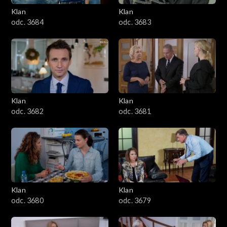
Klan
Klan
1601–1700
odc. 3684
odc. 3683
1501–1600
1401–1500
1301–1400
Klan
Klan
odc. 3682
odc. 3681
1201–1300
1101–1200
1001–1100
Klan
Klan
901–1000
odc. 3680
odc. 3679
801–900