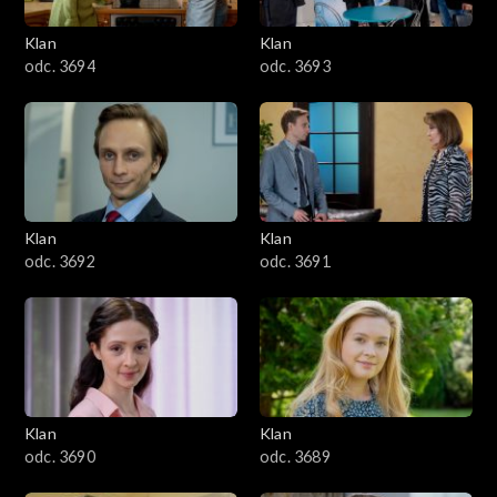
3401–3500
Klan
Klan
odc. 3694
odc. 3693
3301–3400
3201–3300
3101–3200
Klan
Klan
3001–3100
odc. 3692
odc. 3691
2901–3000
2801–2900
2701–2800
Klan
Klan
odc. 3690
odc. 3689
2601–2700