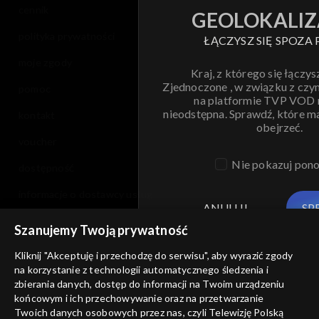
cennik
GEOLOKALIZ
polityka prywatności
ŁĄCZYSZ SIĘ SPOZA 
moje zgody
Kraj, z którego się łączys
Zjednoczone , w związku z czy
pomoc
na platformie TVP VOD
nieodstępna. Sprawdź, które m
kontakt
obejrzeć.
voucher
Nie pokazuj pon
dostępność
informacje o dostawcy usług
ANULUJ
SP
Szanujemy Twoją prywatność
Kliknij "Akceptuję i przechodzę do serwisu", aby wyrazić zgody
na korzystanie z technologii automatycznego śledzenia i
zbierania danych, dostęp do informacji na Twoim urządzeniu
końcowym i ich przechowywanie oraz na przetwarzanie
Twoich danych osobowych przez nas, czyli Telewizję Polską