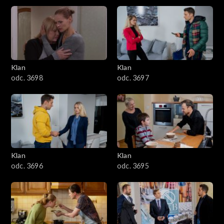
4301–4400
4201–4300
4101–4200
Klan
Klan
odc. 3698
odc. 3697
4001–4100
3901–4000
3801–3900
Klan
Klan
3701–3800
odc. 3696
odc. 3695
3601–3700
3501–3600