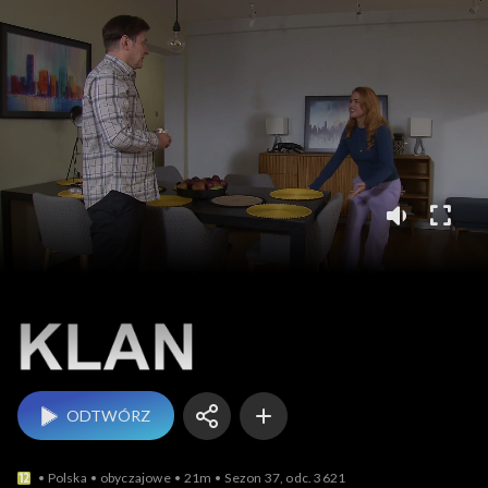
Klan
ODTWÓRZ
Polska
obyczajowe
21m
Sezon 37, odc. 3621