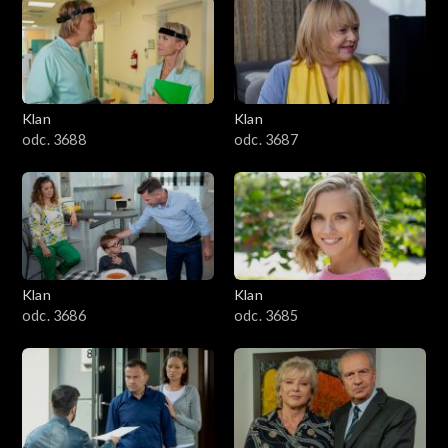
2501–2600
2401–2500
Klan
Klan
2301–2400
odc. 3688
odc. 3687
2201–2300
2101–2200
2001–2100
Klan
Klan
odc. 3686
odc. 3685
1901–2000
1801–1900
1701–1800