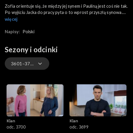
Zofia orientuje się, że między jej synem i Pauliną jest coś nie tak.
Po wyjściu Jacka do pracy pyta o to wprost przyszłą synowa.
Paulina opowiada o wczorajszej kłótni z powodu Małgosi. Jacek
więcej
potraktował ją tak, jakby źle jej życzyła. W banku Ramona
również szybko zauważa kiepski nastrój szefa. Jacek
Napisy:
Polski
przypadkiem zostawia telefon na jej biurku i Ramona
postanawia to wykorzystać. Elżbieta namawia Michała, żeby
Sezony i odcinki
pomógł ojcu w prowadzeniu firmy. Nie wiadomo, ile Jerzy
poleży w szpitalu bo ta kontuzja kolana wygląda na poważną.
3601–3700
4701–4800
4601–4700
4501–4600
Klan
Klan
4401–4500
odc. 3700
odc. 3699