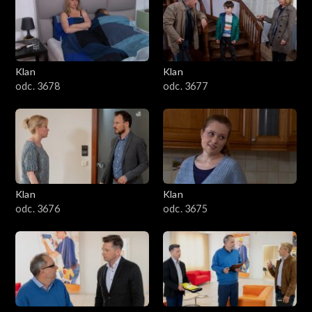
701–800
601–700
Klan
Klan
odc. 3678
odc. 3677
501–600
401–500
301–400
Klan
Klan
201–300
odc. 3676
odc. 3675
101–200
1–100