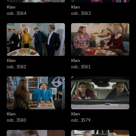
Klan
Klan
1601–1700
odc. 3584
odc. 3583
1501–1600
1401–1500
1301–1400
Klan
Klan
odc. 3582
odc. 3581
1201–1300
1101–1200
1001–1100
Klan
Klan
901–1000
odc. 3580
odc. 3579
801–900