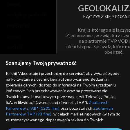
cennik
GEOLOKALIZ
polityka prywatności
ŁĄCZYSZ SIĘ SPOZA 
moje zgody
Kraj, z którego się łączys
Zjednoczone , w związku z czy
pomoc
na platformie TVP VOD
nieodstępna. Sprawdź, które m
kontakt
obejrzeć.
voucher
Szanujemy Twoją prywatność
Nie pokazuj pon
dostępność
Kliknij "Akceptuję i przechodzę do serwisu", aby wyrazić zgody
na korzystanie z technologii automatycznego śledzenia i
informacje o dostawcy usług
ANULUJ
SP
zbierania danych, dostęp do informacji na Twoim urządzeniu
końcowym i ich przechowywanie oraz na przetwarzanie
Twoich danych osobowych przez nas, czyli Telewizję Polską
S.A. w likwidacji (zwaną dalej również „TVP”),
Zaufanych
Partnerów z IAB* (1201 firm)
oraz pozostałych
Zaufanych
Partnerów TVP (93 firm)
, w celach marketingowych (w tym do
zautomatyzowanego dopasowania reklam do Twoich
zainteresowań i mierzenia ich skuteczności) i pozostałych,