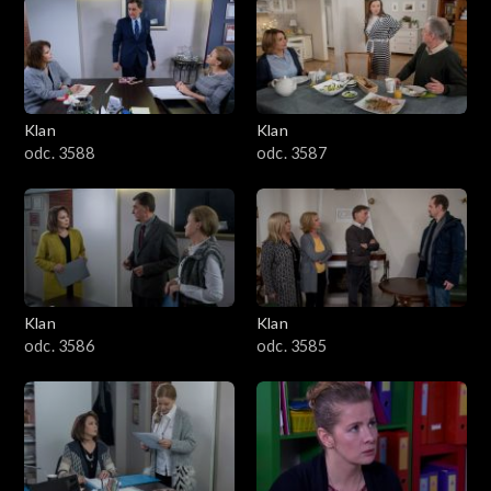
2501–2600
2401–2500
Klan
Klan
2301–2400
odc. 3588
odc. 3587
2201–2300
2101–2200
2001–2100
Klan
Klan
odc. 3586
odc. 3585
1901–2000
1801–1900
1701–1800