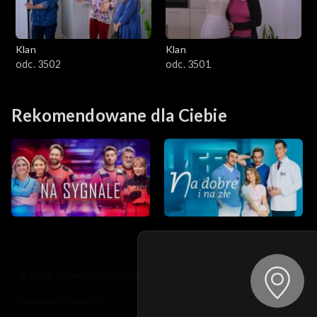
Klan
Klan
odc. 3502
odc. 3501
Rekomendowane dla Ciebie
© 2026 Telewizja Polska S.A. w likwidacji
regulamin serwisu