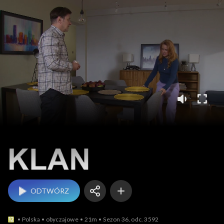
Klan
ODTWÓRZ
Polska
obyczajowe
21m
Sezon 36, odc. 3592