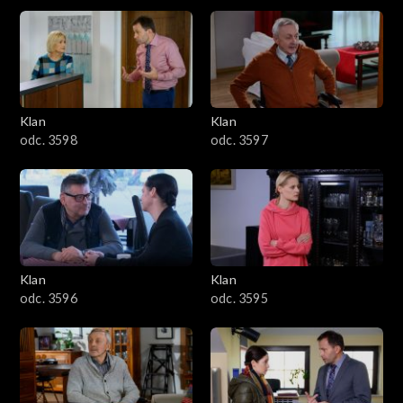
4301–4400
4201–4300
4101–4200
Klan
Klan
odc. 3598
odc. 3597
4001–4100
3901–4000
3801–3900
Klan
Klan
3701–3800
odc. 3596
odc. 3595
3601–3700
3501–3600