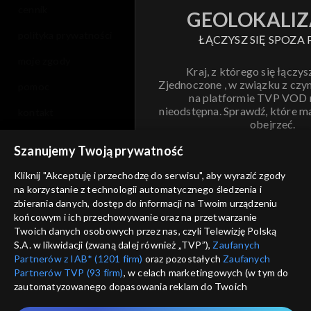
cennik
GEOLOKALIZ
polityka prywatności
ŁĄCZYSZ SIĘ SPOZA 
moje zgody
Kraj, z którego się łączys
Zjednoczone , w związku z czy
pomoc
na platformie TVP VOD
nieodstępna. Sprawdź, które m
kontakt
obejrzeć.
voucher
Szanujemy Twoją prywatność
Nie pokazuj pon
dostępność
Kliknij "Akceptuję i przechodzę do serwisu", aby wyrazić zgody
na korzystanie z technologii automatycznego śledzenia i
informacje o dostawcy usług
ANULUJ
SP
zbierania danych, dostęp do informacji na Twoim urządzeniu
końcowym i ich przechowywanie oraz na przetwarzanie
Twoich danych osobowych przez nas, czyli Telewizję Polską
S.A. w likwidacji (zwaną dalej również „TVP”),
Zaufanych
Partnerów z IAB* (1201 firm)
oraz pozostałych
Zaufanych
Partnerów TVP (93 firm)
, w celach marketingowych (w tym do
zautomatyzowanego dopasowania reklam do Twoich
zainteresowań i mierzenia ich skuteczności) i pozostałych,