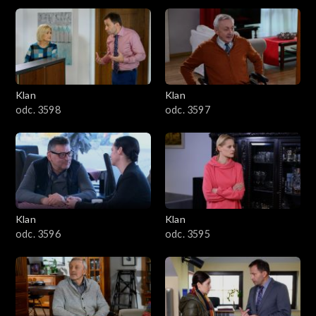
4301–4400
4201–4300
4101–4200
Klan
Klan
odc. 3598
odc. 3597
4001–4100
3901–4000
3801–3900
Klan
Klan
3701–3800
odc. 3596
odc. 3595
3601–3700
3501–3600