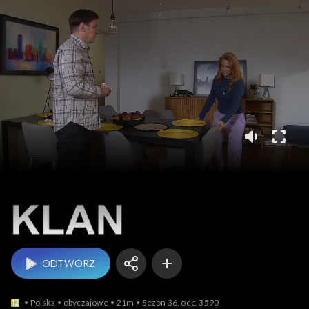
Klan
ODTWÓRZ
Polska
obyczajowe
21m
Sezon 36, odc. 3590