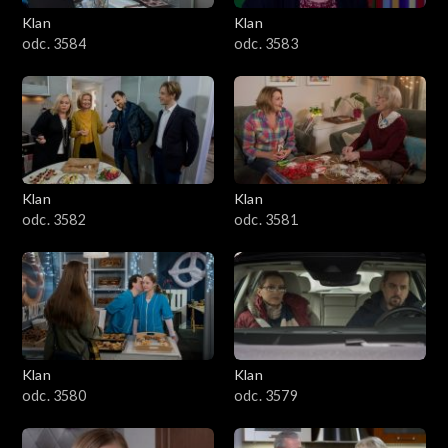
Klan
Klan
1601–1700
odc. 3584
odc. 3583
1501–1600
1401–1500
1301–1400
Klan
Klan
odc. 3582
odc. 3581
1201–1300
1101–1200
1001–1100
Klan
Klan
901–1000
odc. 3580
odc. 3579
801–900