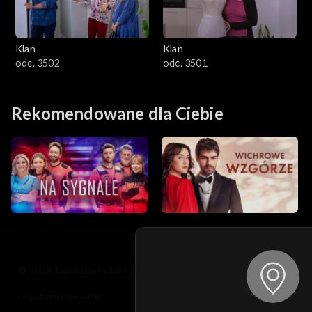
Klan
Klan
odc. 3502
odc. 3501
Rekomendowane dla Ciebie
© 2026 Telewizja Polska S.A. w likwidacji
regulamin serwisu