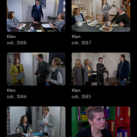
2501–2600
2401–2500
Klan
Klan
2301–2400
odc. 3588
odc. 3587
2201–2300
2101–2200
2001–2100
Klan
Klan
odc. 3586
odc. 3585
1901–2000
1801–1900
1701–1800