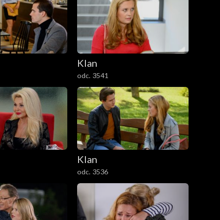
Klan
odc. 3541
Klan
odc. 3536