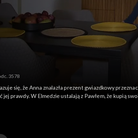
odc. 3578
kazuje się, że Anna znalazła prezent gwiazdkowy przezna
 jej prawdy. W Elmedzie ustalają z Pawłem, że kupią swoi
pojechać po choinkę. Oczywiście nie przyznaje się żonie,