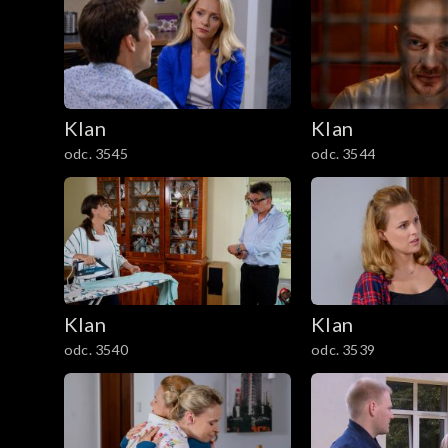
301–400
201–300
Klan
Klan
101–200
odc. 3545
odc. 3544
1–100
Klan
Klan
odc. 3540
odc. 3539