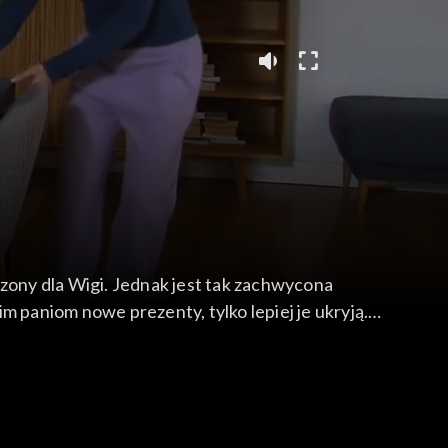
czony dla Wigi. Jednak jest tak zachwycona
m paniom nowe prezenty, tylko lepiej je ukryją.
 że wybrał się na koncert jazzowy z Weroniką.