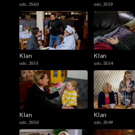
odc. 3560
odc. 3559
1201–1300
1101–1200
1001–1100
901–1000
Klan
Klan
odc. 3555
odc. 3554
801–900
701–800
601–700
Klan
Klan
501–600
odc. 3550
odc. 3549
401–500