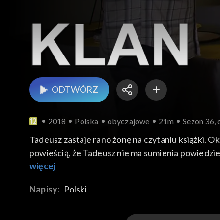
ODTWÓRZ
2018
Polska
obyczajowe
21m
Sezon 36, 
Tadeusz zastaje rano żonę na czytaniu książki. O
powieścią, że Tadeusz nie ma sumienia powiedzieć
Rafalski tłumaczy się, dlaczego wczoraj nie mógł 
więcej
Napisy:
Polski