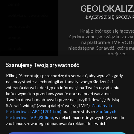
cennik
GEOLOKALIZ
polityka prywatności
ŁĄCZYSZ SIĘ SPOZA 
moje zgody
Kraj, z którego się łączys
Zjednoczone , w związku z czy
pomoc
na platformie TVP VOD
nieodstępna. Sprawdź, które m
kontakt
obejrzeć.
voucher
Szanujemy Twoją prywatność
Nie pokazuj pon
dostępność
Kliknij "Akceptuję i przechodzę do serwisu", aby wyrazić zgody
na korzystanie z technologii automatycznego śledzenia i
informacje o dostawcy usług
ANULUJ
SP
zbierania danych, dostęp do informacji na Twoim urządzeniu
końcowym i ich przechowywanie oraz na przetwarzanie
Twoich danych osobowych przez nas, czyli Telewizję Polską
S.A. w likwidacji (zwaną dalej również „TVP”),
Zaufanych
Partnerów z IAB* (1201 firm)
oraz pozostałych
Zaufanych
Partnerów TVP (93 firm)
, w celach marketingowych (w tym do
zautomatyzowanego dopasowania reklam do Twoich
zainteresowań i mierzenia ich skuteczności) i pozostałych,