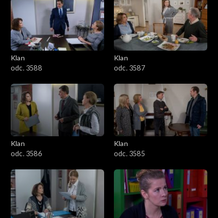
2501–2600
2401–2500
Klan
Klan
2301–2400
odc. 3588
odc. 3587
2201–2300
2101–2200
2001–2100
Klan
Klan
odc. 3586
odc. 3585
1901–2000
1801–1900
1701–1800