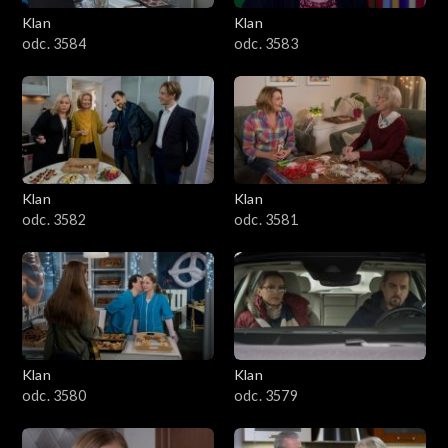
Klan
Klan
1601–1700
odc. 3584
odc. 3583
1501–1600
1401–1500
1301–1400
Klan
Klan
odc. 3582
odc. 3581
1201–1300
1101–1200
1001–1100
Klan
Klan
901–1000
odc. 3580
odc. 3579
801–900