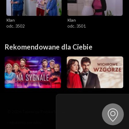
Klan
Klan
odc. 3502
odc. 3501
Rekomendowane dla Ciebie
© 2026 Telewizja Polska S.A. w likwidacji
regulamin serwisu