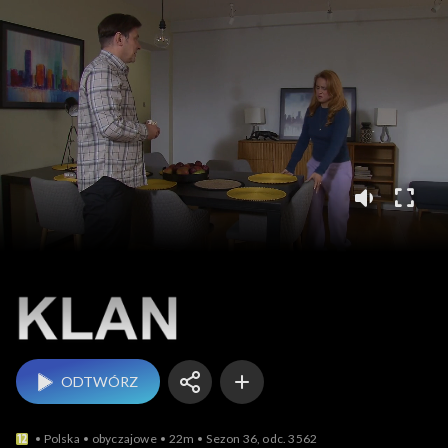
Klan
ODTWÓRZ
Polska
obyczajowe
22m
Sezon 36, odc. 3562