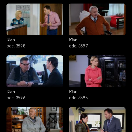
4301–4400
4201–4300
4101–4200
Klan
Klan
odc. 3598
odc. 3597
4001–4100
3901–4000
3801–3900
Klan
Klan
3701–3800
odc. 3596
odc. 3595
3601–3700
3501–3600