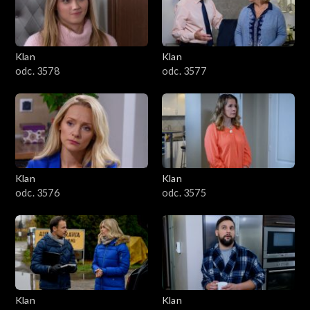
701–800
601–700
Klan
Klan
odc. 3578
odc. 3577
501–600
401–500
301–400
Klan
Klan
201–300
odc. 3576
odc. 3575
101–200
1–100
Klan
Klan