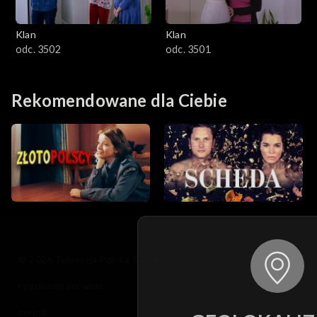
Klan
Klan
odc. 3502
odc. 3501
Rekomendowane dla Ciebie
© 2026 Telewizja Polska S.A. w likwidacji
regulamin serwisu
cennik