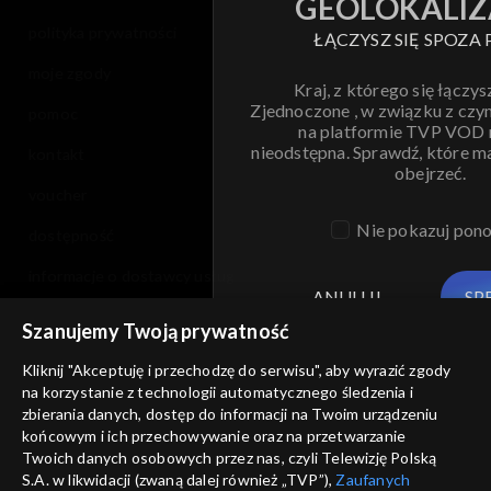
GEOLOKALIZ
polityka prywatności
ŁĄCZYSZ SIĘ SPOZA 
moje zgody
Kraj, z którego się łączys
Zjednoczone , w związku z czy
pomoc
na platformie TVP VOD
nieodstępna. Sprawdź, które m
kontakt
obejrzeć.
voucher
Nie pokazuj pon
dostępność
informacje o dostawcy usług
ANULUJ
SP
Szanujemy Twoją prywatność
Kliknij "Akceptuję i przechodzę do serwisu", aby wyrazić zgody
na korzystanie z technologii automatycznego śledzenia i
zbierania danych, dostęp do informacji na Twoim urządzeniu
końcowym i ich przechowywanie oraz na przetwarzanie
Twoich danych osobowych przez nas, czyli Telewizję Polską
S.A. w likwidacji (zwaną dalej również „TVP”),
Zaufanych