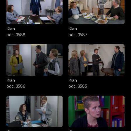
2501–2600
2401–2500
Klan
Klan
2301–2400
odc. 3588
odc. 3587
2201–2300
2101–2200
2001–2100
Klan
Klan
odc. 3586
odc. 3585
1901–2000
1801–1900
1701–1800