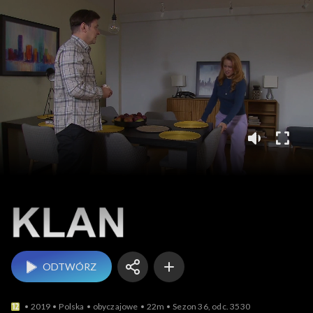
Klan
ODTWÓRZ
2019
Polska
obyczajowe
22m
Sezon 36, odc. 3530