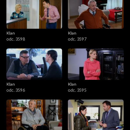
4301–4400
4201–4300
4101–4200
Klan
Klan
odc. 3598
odc. 3597
4001–4100
3901–4000
3801–3900
Klan
Klan
3701–3800
odc. 3596
odc. 3595
3601–3700
3501–3600