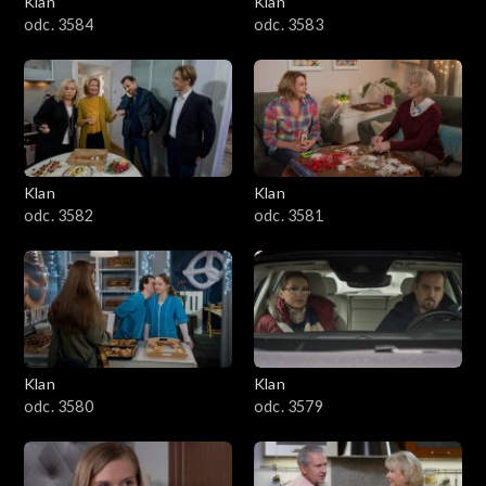
Klan
Klan
1601–1700
odc. 3584
odc. 3583
1501–1600
1401–1500
1301–1400
Klan
Klan
odc. 3582
odc. 3581
1201–1300
1101–1200
1001–1100
Klan
Klan
901–1000
odc. 3580
odc. 3579
801–900