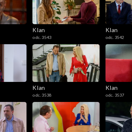
Klan
Klan
odc. 3543
odc. 3542
Klan
Klan
odc. 3538
odc. 3537