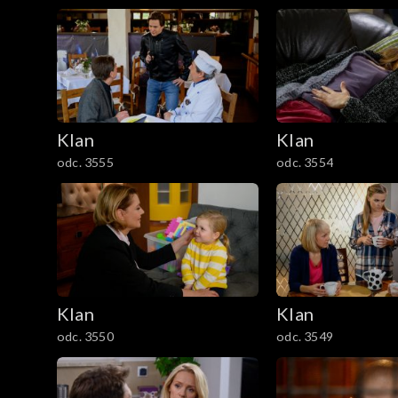
1201–1300
1101–1200
1001–1100
901–1000
Klan
Klan
odc. 3555
odc. 3554
801–900
701–800
601–700
Klan
Klan
501–600
odc. 3550
odc. 3549
401–500