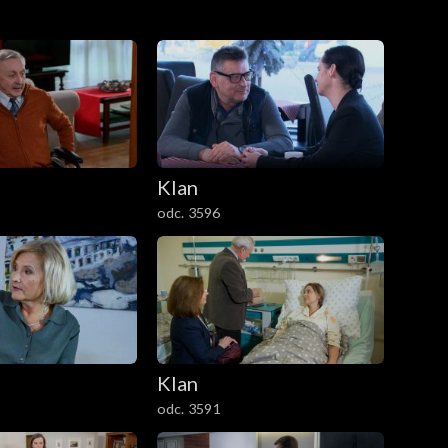
y przekonują ich, żeby weszli do środka.
Klan
odc. 3596
Klan
odc. 3591