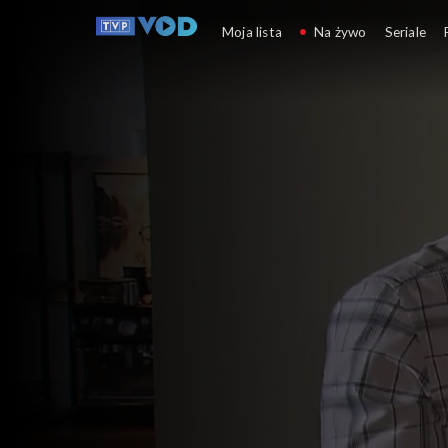
Klan
Moja lista
Na żywo
Seriale