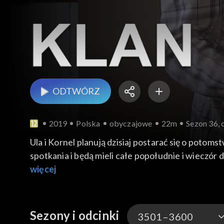
ODTWÓRZ
2019
Polska
obyczajowe
22m
Sezon 36, 
Ula i Kornel planują dzisiaj postarać się o potoms
spotkania i będą mieli całe popołudnie i wieczór d
tańca ale o sam taniec. Proponuje, żeby dzisiaj
więcej
Czesi, w jakiej strasznej sytuacji znalazł się B
Sytuacja jest zła, bo okazało się, że chłopak jes
wychodzi. Ula i Kornel szykują się do sypialni, 
Sezony i odcinki
3501–3600
kolejnej awanturze żona wyrzuciła go z domu. Mu