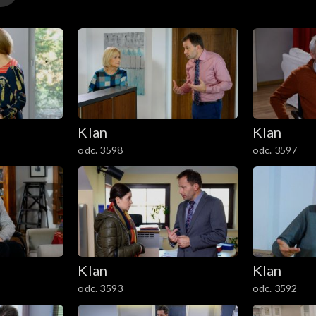
alscy mogą nie być zadowoleni. Jednak uczestniczki imprez
Klan
Klan
odc. 3598
odc. 3597
Klan
Klan
odc. 3593
odc. 3592