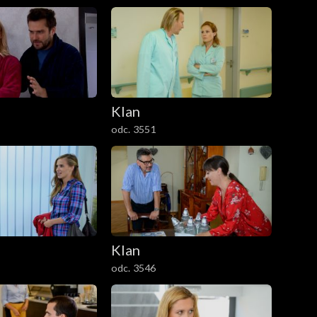
Klan
odc. 3551
Klan
odc. 3546