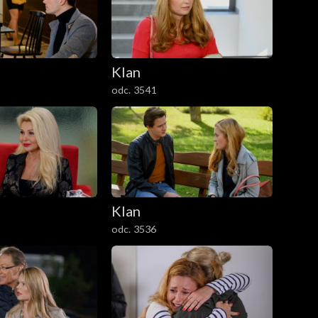
Klan
odc. 3541
Klan
odc. 3536