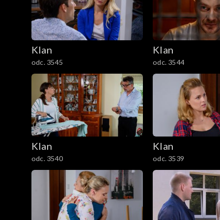
301–400
201–300
Klan
Klan
101–200
odc. 3545
odc. 3544
1–100
Klan
Klan
odc. 3540
odc. 3539