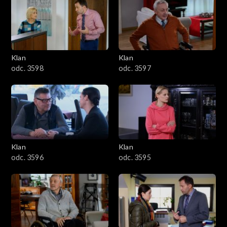
4301–4400
4201–4300
4101–4200
Klan
Klan
odc. 3598
odc. 3597
4001–4100
3901–4000
3801–3900
Klan
Klan
3701–3800
odc. 3596
odc. 3595
3601–3700
3501–3600