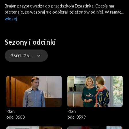
Brajan przyprowadza do przedszkola Dżastinka. Czesia ma
pretensje, że wczoraj nie odbierał telefonów od niej. W ramach
pocieszania przytula go, sytuację widzi Marek i szybko
więcej
odchodzi. Popołudniu Czesia tłumaczy Markowi, że nic między
nią i Brajanem nie ma, tylko jej się żal zrobiło, bo właśnie stracił
pracę.
Sezony i odcinki
3501–3600
4701–4800
4601–4700
4501–4600
Klan
Klan
4401–4500
odc. 3600
odc. 3599