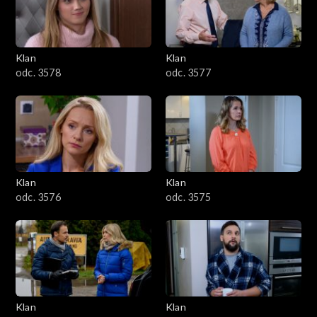
701–800
601–700
Klan
Klan
odc. 3578
odc. 3577
501–600
401–500
301–400
Klan
Klan
201–300
odc. 3576
odc. 3575
101–200
1–100
Klan
Klan