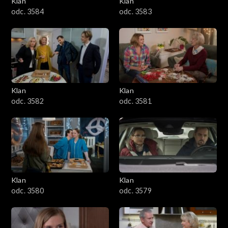
Klan
Klan
1601–1700
odc. 3584
odc. 3583
1501–1600
1401–1500
1301–1400
Klan
Klan
odc. 3582
odc. 3581
1201–1300
1101–1200
1001–1100
Klan
Klan
901–1000
odc. 3580
odc. 3579
801–900