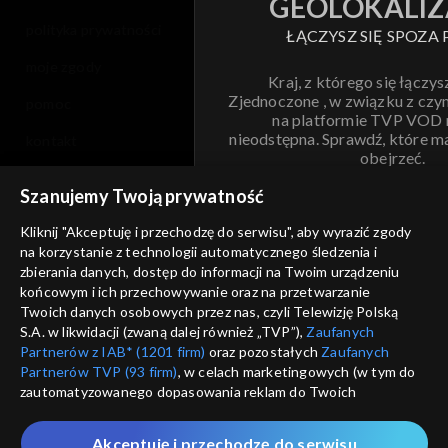
GEOLOKALIZ
polityka prywatności
ŁĄCZYSZ SIĘ SPOZA 
moje zgody
Kraj, z którego się łączys
Zjednoczone , w związku z czy
pomoc
na platformie TVP VOD
nieodstępna. Sprawdź, które m
kontakt
obejrzeć.
voucher
Szanujemy Twoją prywatność
Nie pokazuj pon
dostępność
Kliknij "Akceptuję i przechodzę do serwisu", aby wyrazić zgody
na korzystanie z technologii automatycznego śledzenia i
informacje o dostawcy usług
ANULUJ
SP
zbierania danych, dostęp do informacji na Twoim urządzeniu
końcowym i ich przechowywanie oraz na przetwarzanie
Twoich danych osobowych przez nas, czyli Telewizję Polską
S.A. w likwidacji (zwaną dalej również „TVP”),
Zaufanych
Partnerów z IAB* (1201 firm)
oraz pozostałych
Zaufanych
Partnerów TVP (93 firm)
, w celach marketingowych (w tym do
zautomatyzowanego dopasowania reklam do Twoich
zainteresowań i mierzenia ich skuteczności) i pozostałych,
które wskazujemy poniżej, a także zgody na udostępnianie
Akceptuję i przechodzę do serwisu