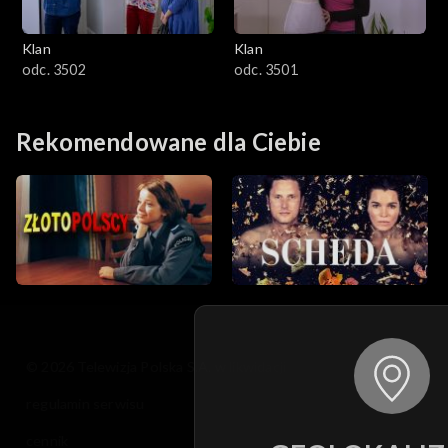
Klan
Klan
odc. 3502
odc. 3501
Rekomendowane dla Ciebie
© 2026 Telewizja Polska S.A. w likwidacji
regulamin serwisu
cennik