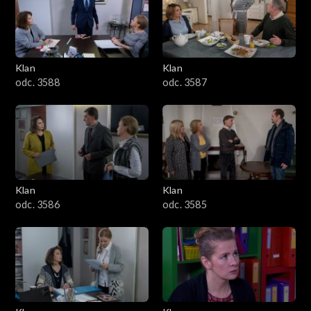
2501–2600
2401–2500
Klan
Klan
2301–2400
odc. 3588
odc. 3587
2201–2300
2101–2200
2001–2100
Klan
Klan
odc. 3586
odc. 3585
1901–2000
1801–1900
1701–1800