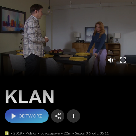
Klan
ODTWÓRZ
2019
Polska
obyczajowe
22m
Sezon 36, odc. 3511