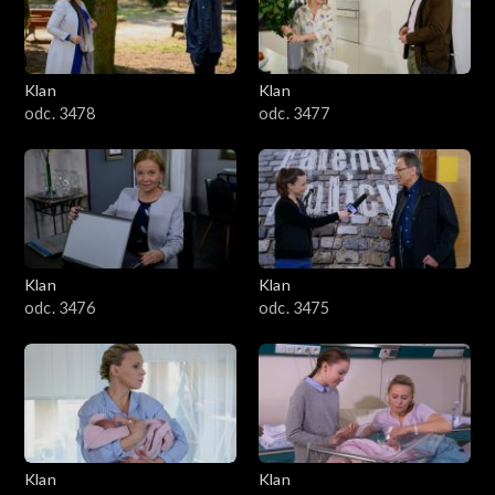
701–800
601–700
Klan
Klan
odc. 3478
odc. 3477
501–600
401–500
301–400
Klan
Klan
201–300
odc. 3476
odc. 3475
101–200
1–100
Klan
Klan