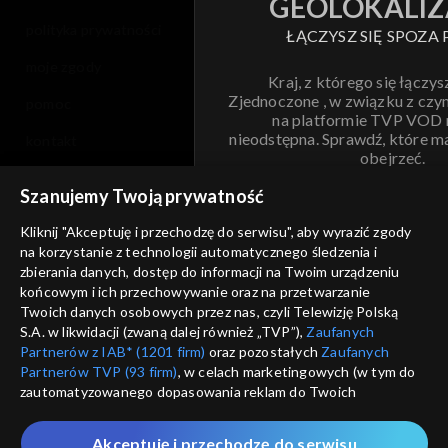
GEOLOKALIZ
polityka prywatności
ŁĄCZYSZ SIĘ SPOZA 
moje zgody
Kraj, z którego się łączys
Zjednoczone , w związku z czy
pomoc
na platformie TVP VOD
nieodstępna. Sprawdź, które m
kontakt
obejrzeć.
voucher
Szanujemy Twoją prywatność
Nie pokazuj pon
dostępność
Kliknij "Akceptuję i przechodzę do serwisu", aby wyrazić zgody
na korzystanie z technologii automatycznego śledzenia i
informacje o dostawcy usług
ANULUJ
SP
zbierania danych, dostęp do informacji na Twoim urządzeniu
końcowym i ich przechowywanie oraz na przetwarzanie
Twoich danych osobowych przez nas, czyli Telewizję Polską
S.A. w likwidacji (zwaną dalej również „TVP”),
Zaufanych
Partnerów z IAB* (1201 firm)
oraz pozostałych
Zaufanych
Partnerów TVP (93 firm)
, w celach marketingowych (w tym do
zautomatyzowanego dopasowania reklam do Twoich
zainteresowań i mierzenia ich skuteczności) i pozostałych,
które wskazujemy poniżej, a także zgody na udostępnianie
Akceptuję i przechodzę do serwisu