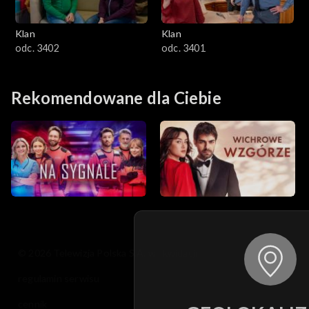
Klan
Klan
odc. 3402
odc. 3401
Rekomendowane dla Ciebie
© 2026 Telewizja Polska S.A. w likwidacji
regulamin serwisu
cennik