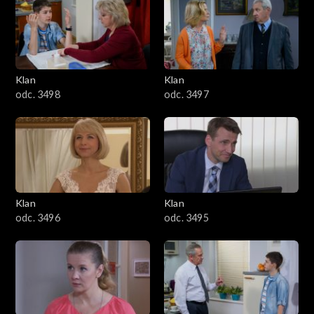
4301–4400
4201–4300
4101–4200
Klan
Klan
odc. 3498
odc. 3497
4001–4100
3901–4000
3801–3900
Klan
Klan
3701–3800
odc. 3496
odc. 3495
3601–3700
3501–3600