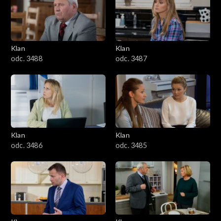
2501–2600
2401–2500
Klan
Klan
2301–2400
odc. 3488
odc. 3487
2201–2300
2101–2200
2001–2100
Klan
Klan
odc. 3486
odc. 3485
1901–2000
1801–1900
1701–1800