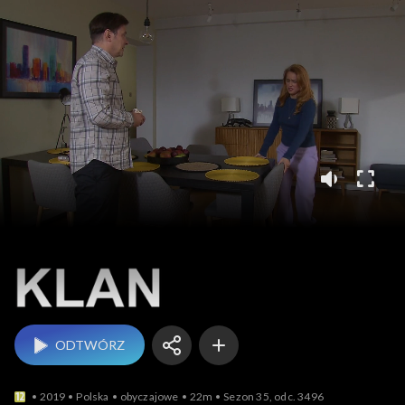
Klan
ODTWÓRZ
2019
Polska
obyczajowe
22m
Sezon 35, odc. 3496