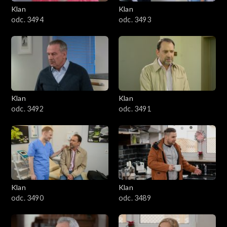
3401–3500
Klan
Klan
odc. 3494
odc. 3493
3301–3400
3201–3300
3101–3200
Klan
Klan
3001–3100
odc. 3492
odc. 3491
2901–3000
2801–2900
2701–2800
Klan
Klan
odc. 3490
odc. 3489
2601–2700