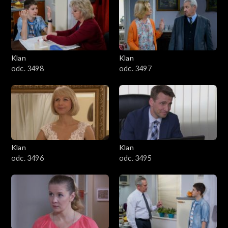
4301–4400
4201–4300
4101–4200
Klan
Klan
odc. 3498
odc. 3497
4001–4100
3901–4000
3801–3900
Klan
Klan
3701–3800
odc. 3496
odc. 3495
3601–3700
3501–3600