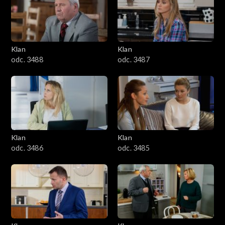
2501–2600
2401–2500
Klan
Klan
2301–2400
odc. 3488
odc. 3487
2201–2300
2101–2200
2001–2100
Klan
Klan
odc. 3486
odc. 3485
1901–2000
1801–1900
1701–1800