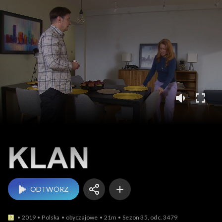
Klan
ODTWÓRZ
2019
Polska
obyczajowe
21m
Sezon 35, odc. 3479