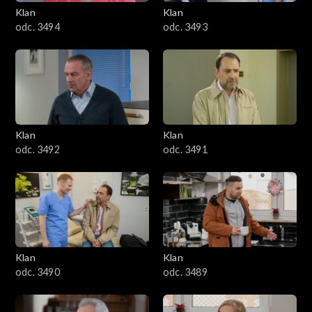
3401–3500
Klan
Klan
odc. 3494
odc. 3493
3301–3400
3201–3300
3101–3200
Klan
Klan
3001–3100
odc. 3492
odc. 3491
2901–3000
2801–2900
2701–2800
Klan
Klan
odc. 3490
odc. 3489
2601–2700