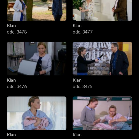
701–800
601–700
Klan
Klan
odc. 3478
odc. 3477
501–600
401–500
301–400
Klan
Klan
201–300
odc. 3476
odc. 3475
101–200
1–100
Klan
Klan