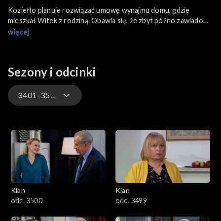
Koziełło planuje rozwiązać umowę wynajmu domu, gdzie
mieszkał Witek z rodziną. Obawia się, że zbyt późno zawiadomił
właściciela i pociągnie to za sobą koszty. Surmaczowa twardo
więcej
stoi na stanowisku, że mogą zapłacić, ale Witek już tam nie
będzie mieszkał. Namawia męża, żeby zaprosił Lubiczów na
majówkę do Zakąsek.
Sezony i odcinki
3401–3500
4701–4800
4601–4700
4501–4600
Klan
Klan
4401–4500
odc. 3500
odc. 3499