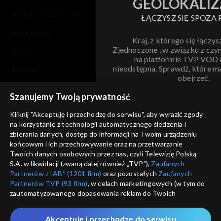
GEOLOKALIZ
polityka prywatności
ŁĄCZYSZ SIĘ SPOZA 
moje zgody
Kraj, z którego się łączys
Zjednoczone , w związku z czy
pomoc
na platformie TVP VOD
nieodstępna. Sprawdź, które m
kontakt
obejrzeć.
voucher
Szanujemy Twoją prywatność
Nie pokazuj pon
dostępność
Kliknij "Akceptuję i przechodzę do serwisu", aby wyrazić zgody
na korzystanie z technologii automatycznego śledzenia i
informacje o dostawcy usług
ANULUJ
SP
zbierania danych, dostęp do informacji na Twoim urządzeniu
końcowym i ich przechowywanie oraz na przetwarzanie
Twoich danych osobowych przez nas, czyli Telewizję Polską
S.A. w likwidacji (zwaną dalej również „TVP”),
Zaufanych
Partnerów z IAB* (1201 firm)
oraz pozostałych
Zaufanych
Partnerów TVP (93 firm)
, w celach marketingowych (w tym do
zautomatyzowanego dopasowania reklam do Twoich
zainteresowań i mierzenia ich skuteczności) i pozostałych,
które wskazujemy poniżej, a także zgody na udostępnianie
Akceptuję i przechodzę do serwisu