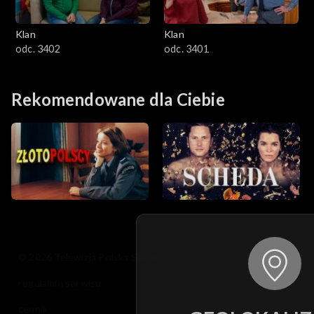
Klan
Klan
odc. 3402
odc. 3401
Rekomendowane dla Ciebie
© 2026 Telewizja Polska S.A. w likwidacji
regulamin serwisu
cennik