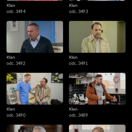
3401–3500
Klan
Klan
odc. 3494
odc. 3493
3301–3400
3201–3300
3101–3200
Klan
Klan
3001–3100
odc. 3492
odc. 3491
2901–3000
2801–2900
2701–2800
Klan
Klan
odc. 3490
odc. 3489
2601–2700