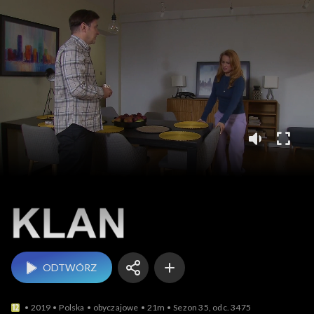
Klan
ODTWÓRZ
2019
Polska
obyczajowe
21m
Sezon 35, odc. 3475