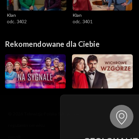
Klan
Klan
odc. 3402
odc. 3401
Rekomendowane dla Ciebie
© 2026 Telewizja Polska S.A. w likwidacji
regulamin serwisu
cennik