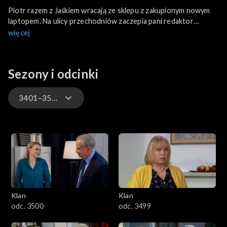
Piotr razem z Jaśkiem wracają ze sklepu z zakupionym nowym
laptopem. Na ulicy przechodniów zaczepia pani redaktor
oferująca młodym talentom śpiewanie przed kamerą. Jasiek
więcej
wykręca się brakiem słuchu, ale Piotr jest jak najbardziej
zainteresowany, mimo że już do młodzieży nie należy.
Sezony i odcinki
3401–3500
4701–4800
4601–4700
4501–4600
Klan
Klan
4401–4500
odc. 3500
odc. 3499