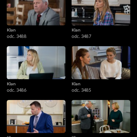
2501–2600
2401–2500
Klan
Klan
2301–2400
odc. 3488
odc. 3487
2201–2300
2101–2200
2001–2100
Klan
Klan
odc. 3486
odc. 3485
1901–2000
1801–1900
1701–1800