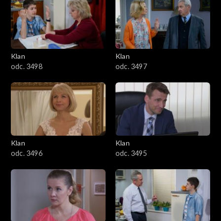
4301–4400
4201–4300
4101–4200
Klan
Klan
odc. 3498
odc. 3497
4001–4100
3901–4000
3801–3900
Klan
Klan
3701–3800
odc. 3496
odc. 3495
3601–3700
3501–3600