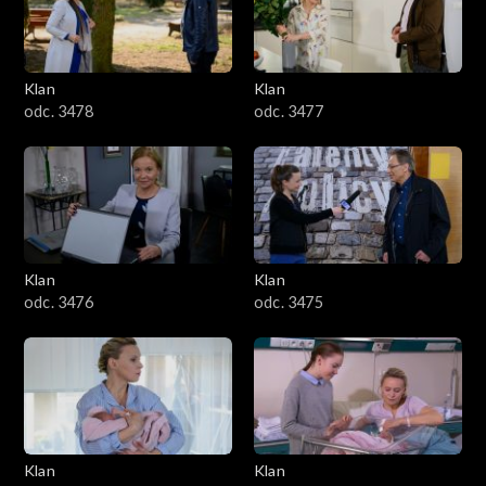
701–800
601–700
Klan
Klan
odc. 3478
odc. 3477
501–600
401–500
301–400
Klan
Klan
201–300
odc. 3476
odc. 3475
101–200
1–100
Klan
Klan