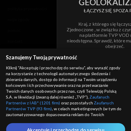
GEOLOKALIZ
polityka prywatności
ŁĄCZYSZ SIĘ SPOZA 
moje zgody
Kraj, z którego się łączys
Zjednoczone , w związku z czy
pomoc
na platformie TVP VOD
nieodstępna. Sprawdź, które m
kontakt
obejrzeć.
voucher
Szanujemy Twoją prywatność
Nie pokazuj pon
dostępność
Kliknij "Akceptuję i przechodzę do serwisu", aby wyrazić zgody
na korzystanie z technologii automatycznego śledzenia i
informacje o dostawcy usług
ANULUJ
SP
zbierania danych, dostęp do informacji na Twoim urządzeniu
końcowym i ich przechowywanie oraz na przetwarzanie
Twoich danych osobowych przez nas, czyli Telewizję Polską
S.A. w likwidacji (zwaną dalej również „TVP”),
Zaufanych
Partnerów z IAB* (1201 firm)
oraz pozostałych
Zaufanych
Partnerów TVP (93 firm)
, w celach marketingowych (w tym do
zautomatyzowanego dopasowania reklam do Twoich
zainteresowań i mierzenia ich skuteczności) i pozostałych,
które wskazujemy poniżej, a także zgody na udostępnianie
Akceptuję i przechodzę do serwisu