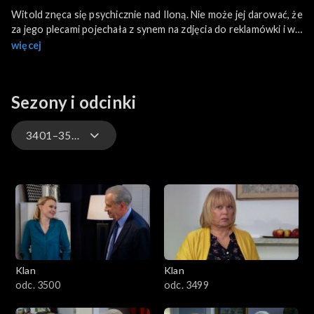
Witold znęca się psychicznie nad Iloną. Nie może jej darować, że
za jego plecami pojechała z synem na zdjęcia do reklamówki i w
dodatku, założyła mu konto, robiąc siebie pełnomocnikiem. Po
więcej
jego wyjściu Ilona odbiera telefon od Surmaczowej, która
przypomina o dzisiejszym zaproszeniu na popołudnie. Pod
nieobecność Oli Agnieszka zaprasza Rafała na śniadanie. Rafał
Sezony i odcinki
odmawia i nawet nie stara się ukryć kiepskiego humoru.
3401–3500
4701–4800
4601–4700
4501–4600
Klan
Klan
4401–4500
odc. 3500
odc. 3499