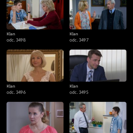
4301–4400
4201–4300
4101–4200
Klan
Klan
odc. 3498
odc. 3497
4001–4100
3901–4000
3801–3900
Klan
Klan
3701–3800
odc. 3496
odc. 3495
3601–3700
3501–3600