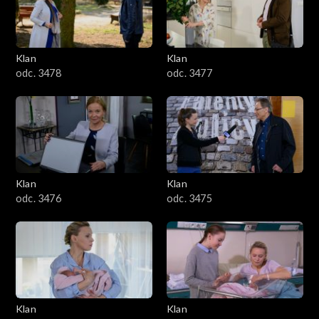
701–800
601–700
Klan
Klan
odc. 3478
odc. 3477
501–600
401–500
301–400
Klan
Klan
201–300
odc. 3476
odc. 3475
101–200
1–100
Klan
Klan