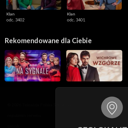
Klan
Klan
odc. 3402
odc. 3401
Rekomendowane dla Ciebie
© 2026 Telewizja Polska S.A. w likwidacji
regulamin serwisu
cennik