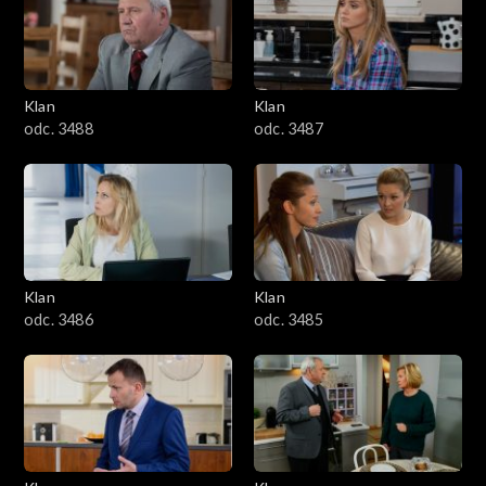
2501–2600
2401–2500
Klan
Klan
2301–2400
odc. 3488
odc. 3487
2201–2300
2101–2200
2001–2100
Klan
Klan
odc. 3486
odc. 3485
1901–2000
1801–1900
1701–1800