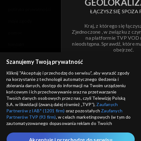
GEOLOKALIZ
polityka prywatności
ŁĄCZYSZ SIĘ SPOZA 
moje zgody
Kraj, z którego się łączys
Zjednoczone , w związku z czy
pomoc
na platformie TVP VOD
nieodstępna. Sprawdź, które m
kontakt
obejrzeć.
voucher
Szanujemy Twoją prywatność
Nie pokazuj pon
dostępność
Kliknij "Akceptuję i przechodzę do serwisu", aby wyrazić zgody
na korzystanie z technologii automatycznego śledzenia i
informacje o dostawcy usług
ANULUJ
SP
zbierania danych, dostęp do informacji na Twoim urządzeniu
końcowym i ich przechowywanie oraz na przetwarzanie
Twoich danych osobowych przez nas, czyli Telewizję Polską
S.A. w likwidacji (zwaną dalej również „TVP”),
Zaufanych
Partnerów z IAB* (1201 firm)
oraz pozostałych
Zaufanych
Partnerów TVP (93 firm)
, w celach marketingowych (w tym do
zautomatyzowanego dopasowania reklam do Twoich
zainteresowań i mierzenia ich skuteczności) i pozostałych,
które wskazujemy poniżej, a także zgody na udostępnianie
Akceptuję i przechodzę do serwisu