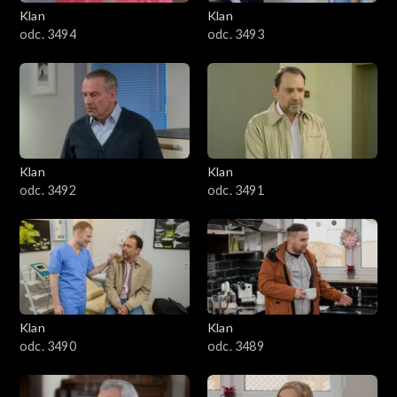
3401–3500
Klan
Klan
odc. 3494
odc. 3493
3301–3400
3201–3300
3101–3200
Klan
Klan
3001–3100
odc. 3492
odc. 3491
2901–3000
2801–2900
2701–2800
Klan
Klan
odc. 3490
odc. 3489
2601–2700