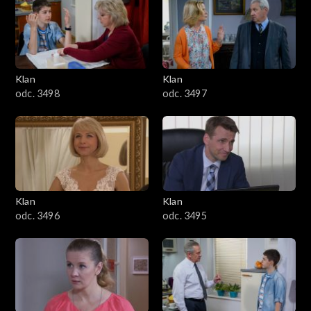
4301–4400
4201–4300
4101–4200
Klan
Klan
odc. 3498
odc. 3497
4001–4100
3901–4000
3801–3900
Klan
Klan
3701–3800
odc. 3496
odc. 3495
3601–3700
3501–3600