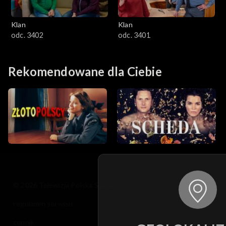
Klan
Klan
odc. 3402
odc. 3401
Rekomendowane dla Ciebie
© 2026 Telewizja Polska S.A. w likwidacji
regulamin serwisu
cennik