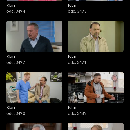
3401–3500
Klan
Klan
odc. 3494
odc. 3493
3301–3400
3201–3300
3101–3200
Klan
Klan
3001–3100
odc. 3492
odc. 3491
2901–3000
2801–2900
2701–2800
Klan
Klan
odc. 3490
odc. 3489
2601–2700