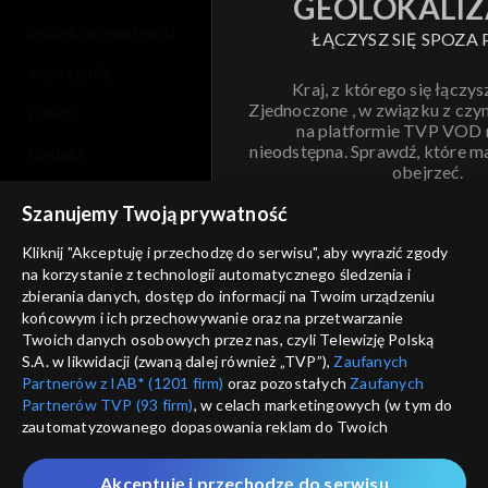
GEOLOKALIZ
polityka prywatności
ŁĄCZYSZ SIĘ SPOZA 
moje zgody
Kraj, z którego się łączys
Zjednoczone , w związku z czy
pomoc
na platformie TVP VOD
nieodstępna. Sprawdź, które m
kontakt
obejrzeć.
voucher
Szanujemy Twoją prywatność
Nie pokazuj pon
dostępność
Kliknij "Akceptuję i przechodzę do serwisu", aby wyrazić zgody
na korzystanie z technologii automatycznego śledzenia i
informacje o dostawcy usług
ANULUJ
SP
zbierania danych, dostęp do informacji na Twoim urządzeniu
końcowym i ich przechowywanie oraz na przetwarzanie
Twoich danych osobowych przez nas, czyli Telewizję Polską
S.A. w likwidacji (zwaną dalej również „TVP”),
Zaufanych
Partnerów z IAB* (1201 firm)
oraz pozostałych
Zaufanych
Partnerów TVP (93 firm)
, w celach marketingowych (w tym do
zautomatyzowanego dopasowania reklam do Twoich
zainteresowań i mierzenia ich skuteczności) i pozostałych,
które wskazujemy poniżej, a także zgody na udostępnianie
Akceptuję i przechodzę do serwisu