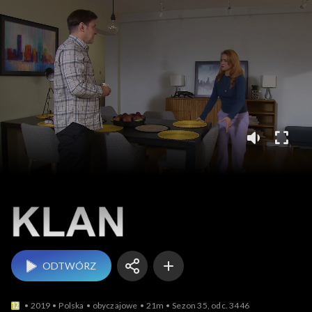
Klan
ODTWÓRZ
2019
Polska
obyczajowe
21m
Sezon 35, odc. 3446