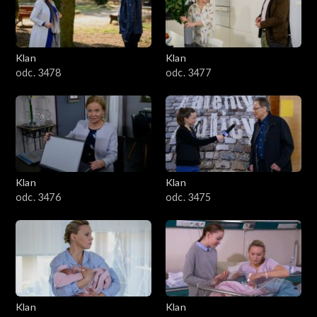
701–800
601–700
Klan
Klan
odc. 3478
odc. 3477
501–600
401–500
301–400
Klan
Klan
201–300
odc. 3476
odc. 3475
101–200
1–100
Klan
Klan