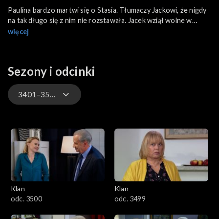
Paulina bardzo martwi się o Stasia. Tłumaczy Jackowi, że nigdy
na tak długo się z nim nie rozstawała. Jacek wziął wolne w
banku i proponuje, żeby wykorzystali ten czas, np. na weekend
więcej
w czeskiej Pradze. Paulina jednak zasłania się porządkami w
domu.
Sezony i odcinki
3401–3500
4701–4800
4601–4700
4501–4600
Klan
Klan
4401–4500
odc. 3500
odc. 3499