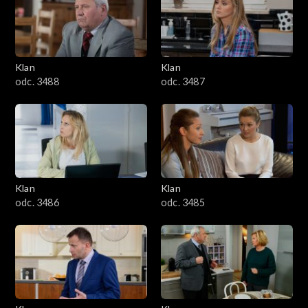
2501–2600
2401–2500
Klan
Klan
2301–2400
odc. 3488
odc. 3487
2201–2300
2101–2200
2001–2100
Klan
Klan
odc. 3486
odc. 3485
1901–2000
1801–1900
1701–1800