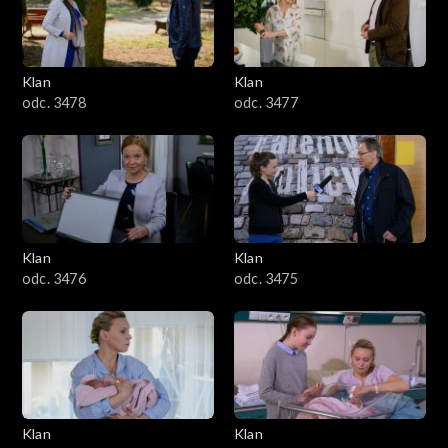
701–800
601–700
Klan
Klan
odc. 3478
odc. 3477
501–600
401–500
301–400
Klan
Klan
201–300
odc. 3476
odc. 3475
101–200
1–100
Klan
Klan