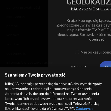
GEOLOKALIZ
polityka prywatności
ŁĄCZYSZ SIĘ SPOZA 
moje zgody
Kraj, z którego się łączys
Zjednoczone , w związku z czy
pomoc
na platformie TVP VOD
nieodstępna. Sprawdź, które m
kontakt
obejrzeć.
voucher
Nie pokazuj pon
dostępność
informacje o dostawcy usług
ANULUJ
SP
Szanujemy Twoją prywatność
Kliknij "Akceptuję i przechodzę do serwisu", aby wyrazić zgody
na korzystanie z technologii automatycznego śledzenia i
zbierania danych, dostęp do informacji na Twoim urządzeniu
końcowym i ich przechowywanie oraz na przetwarzanie
Twoich danych osobowych przez nas, czyli Telewizję Polską
S.A. w likwidacji (zwaną dalej również „TVP”),
Zaufanych