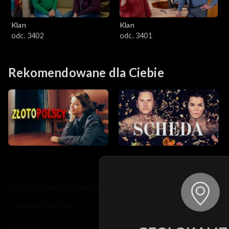
Klan
Klan
odc. 3402
odc. 3401
Rekomendowane dla Ciebie
© 2026 Telewizja Polska S.A. w likwidacji
regulamin serwisu
cennik