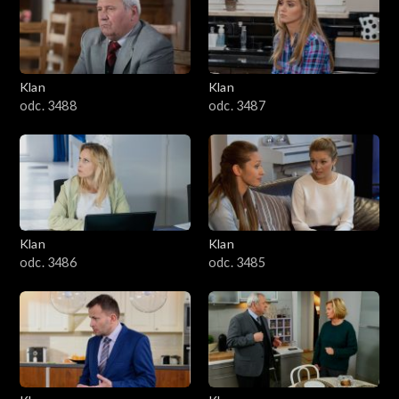
2501–2600
2401–2500
Klan
Klan
2301–2400
odc. 3488
odc. 3487
2201–2300
2101–2200
2001–2100
Klan
Klan
odc. 3486
odc. 3485
1901–2000
1801–1900
1701–1800