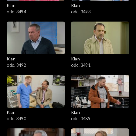
3401–3500
Klan
Klan
odc. 3494
odc. 3493
3301–3400
3201–3300
3101–3200
Klan
Klan
3001–3100
odc. 3492
odc. 3491
2901–3000
2801–2900
2701–2800
Klan
Klan
odc. 3490
odc. 3489
2601–2700