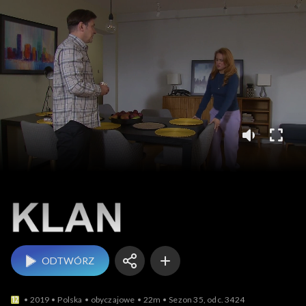
Klan
ODTWÓRZ
2019
Polska
obyczajowe
22m
Sezon 35, odc. 3424