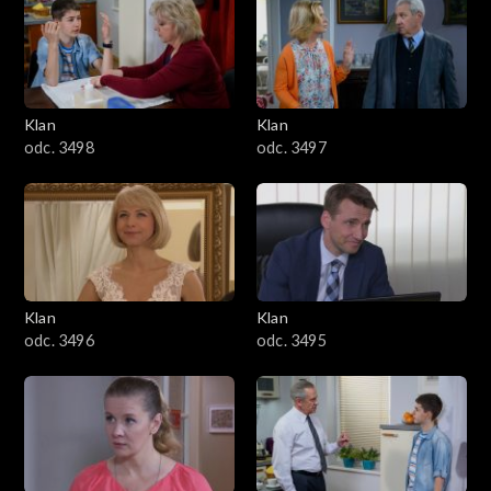
4301–4400
4201–4300
4101–4200
Klan
Klan
odc. 3498
odc. 3497
4001–4100
3901–4000
3801–3900
Klan
Klan
3701–3800
odc. 3496
odc. 3495
3601–3700
3501–3600