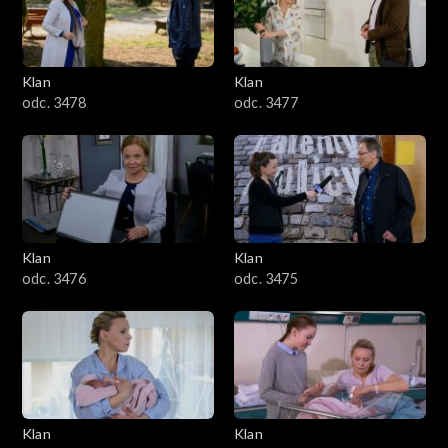
701–800
601–700
Klan
Klan
odc. 3478
odc. 3477
501–600
401–500
301–400
Klan
Klan
201–300
odc. 3476
odc. 3475
101–200
1–100
Klan
Klan