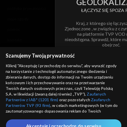
GEOLOKALIZ
polityka prywatności
ŁĄCZYSZ SIĘ SPOZA 
moje zgody
Kraj, z którego się łączys
Zjednoczone , w związku z czy
pomoc
na platformie TVP VOD
nieodstępna. Sprawdź, które m
kontakt
obejrzeć.
voucher
Szanujemy Twoją prywatność
Nie pokazuj pon
dostępność
Kliknij "Akceptuję i przechodzę do serwisu", aby wyrazić zgody
na korzystanie z technologii automatycznego śledzenia i
informacje o dostawcy usług
ANULUJ
SP
zbierania danych, dostęp do informacji na Twoim urządzeniu
końcowym i ich przechowywanie oraz na przetwarzanie
Twoich danych osobowych przez nas, czyli Telewizję Polską
S.A. w likwidacji (zwaną dalej również „TVP”),
Zaufanych
Partnerów z IAB* (1201 firm)
oraz pozostałych
Zaufanych
Partnerów TVP (93 firm)
, w celach marketingowych (w tym do
zautomatyzowanego dopasowania reklam do Twoich
zainteresowań i mierzenia ich skuteczności) i pozostałych,
które wskazujemy poniżej, a także zgody na udostępnianie
Akceptuję i przechodzę do serwisu