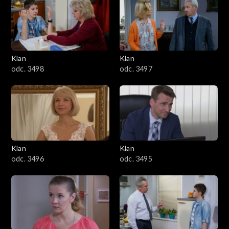
4301–4400
4201–4300
4101–4200
Klan
Klan
odc. 3498
odc. 3497
4001–4100
3901–4000
3801–3900
Klan
Klan
3701–3800
odc. 3496
odc. 3495
3601–3700
3501–3600