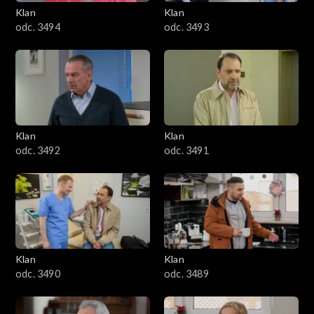
3401–3500
Klan
Klan
odc. 3494
odc. 3493
3301–3400
3201–3300
3101–3200
Klan
Klan
3001–3100
odc. 3492
odc. 3491
2901–3000
2801–2900
2701–2800
Klan
Klan
odc. 3490
odc. 3489
2601–2700