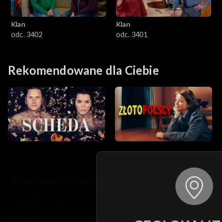
Klan
Klan
odc. 3402
odc. 3401
Rekomendowane dla Ciebie
© 2026 Telewizja Polska S.A. w likwidacji
regulamin serwisu
cennik