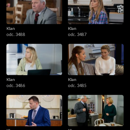
2501–2600
2401–2500
Klan
Klan
2301–2400
odc. 3488
odc. 3487
2201–2300
2101–2200
2001–2100
Klan
Klan
odc. 3486
odc. 3485
1901–2000
1801–1900
1701–1800