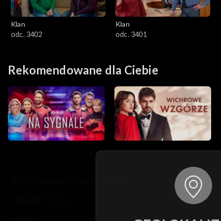
Klan
Klan
odc. 3402
odc. 3401
Rekomendowane dla Ciebie
© 2026 Telewizja Polska S.A. w likwidacji
regulamin serwisu
cennik