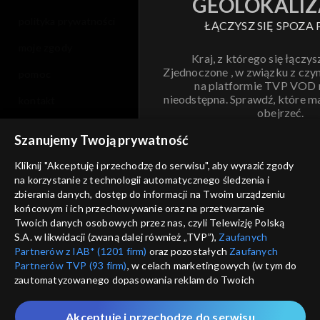
GEOLOKALIZ
polityka prywatności
ŁĄCZYSZ SIĘ SPOZA 
moje zgody
Kraj, z którego się łączys
Zjednoczone , w związku z czy
pomoc
na platformie TVP VOD
nieodstępna. Sprawdź, które m
kontakt
obejrzeć.
voucher
Szanujemy Twoją prywatność
Nie pokazuj pon
dostępność
Kliknij "Akceptuję i przechodzę do serwisu", aby wyrazić zgody
na korzystanie z technologii automatycznego śledzenia i
informacje o dostawcy usług
ANULUJ
SP
zbierania danych, dostęp do informacji na Twoim urządzeniu
końcowym i ich przechowywanie oraz na przetwarzanie
Twoich danych osobowych przez nas, czyli Telewizję Polską
S.A. w likwidacji (zwaną dalej również „TVP”),
Zaufanych
Partnerów z IAB* (1201 firm)
oraz pozostałych
Zaufanych
Partnerów TVP (93 firm)
, w celach marketingowych (w tym do
zautomatyzowanego dopasowania reklam do Twoich
zainteresowań i mierzenia ich skuteczności) i pozostałych,
które wskazujemy poniżej, a także zgody na udostępnianie
Akceptuję i przechodzę do serwisu