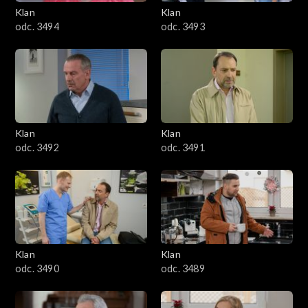
3401–3500
Klan
Klan
odc. 3494
odc. 3493
3301–3400
3201–3300
3101–3200
Klan
Klan
3001–3100
odc. 3492
odc. 3491
2901–3000
2801–2900
2701–2800
Klan
Klan
odc. 3490
odc. 3489
2601–2700