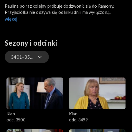
Paulina po raz kolejny próbuje dodzwonić się do Ramony.
Przyjaciółka nie odzywa się od kilku dni i ma wyłączoną
komórkę a to do niej niepodobne. Dominika spieszy się na
więcej
ważne kolokwium z chemii organicznej. Mijając dom Roberta,
zauważa uchylone drzwi. Po chwili wahania rusza w stronę
domu. Wyciąga sąsiada z kuchni pełnej gazu z zalanego palnika.
Sezony i odcinki
Mężczyzna jest pijany. Ramona budzi się w szpitalu.
3401–3500
4701–4800
4601–4700
4501–4600
Klan
Klan
4401–4500
odc. 3500
odc. 3499