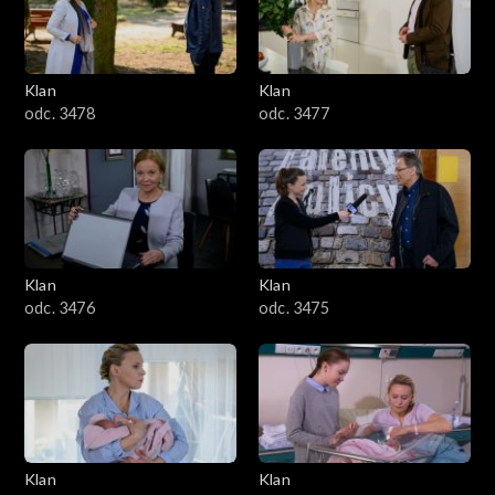
701–800
601–700
Klan
Klan
odc. 3478
odc. 3477
501–600
401–500
301–400
Klan
Klan
201–300
odc. 3476
odc. 3475
101–200
1–100
Klan
Klan