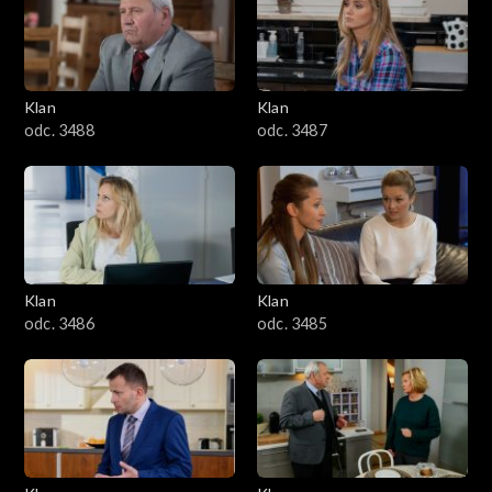
2501–2600
2401–2500
Klan
Klan
2301–2400
odc. 3488
odc. 3487
2201–2300
2101–2200
2001–2100
Klan
Klan
odc. 3486
odc. 3485
1901–2000
1801–1900
1701–1800