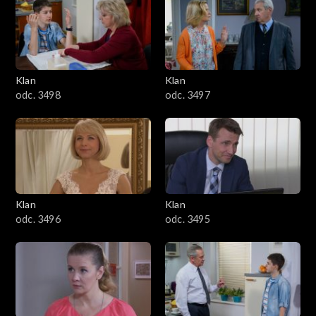
4301–4400
4201–4300
4101–4200
Klan
Klan
odc. 3498
odc. 3497
4001–4100
3901–4000
3801–3900
Klan
Klan
3701–3800
odc. 3496
odc. 3495
3601–3700
3501–3600