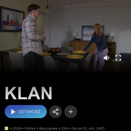
Klan
ODTWÓRZ
2018
Polska
obyczajowe
22m
Sezon 35, odc. 3405