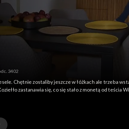
odc. 3402
sele. Chętnie zostaliby jeszcze w łóżkach ale trzeba wsta
oziełło zastanawia się, co się stało z monetą od teścia W
e ma wyjścia, musi go zapytać. Po pracy specjalnie jedzie
kę, czy jest w jakimś trwałym związku. Bo tylko jeszcze 