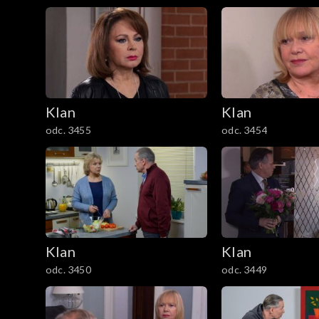
1201–1300
1101–1200
1001–1100
901–1000
Klan
Klan
odc. 3455
odc. 3454
801–900
701–800
601–700
Klan
Klan
501–600
odc. 3450
odc. 3449
401–500