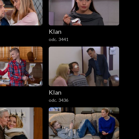
Klan
odc. 3441
Klan
odc. 3436