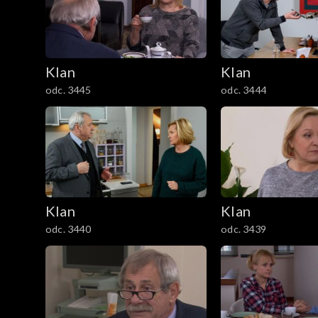
301–400
201–300
Klan
Klan
101–200
odc. 3445
odc. 3444
1–100
Klan
Klan
odc. 3440
odc. 3439