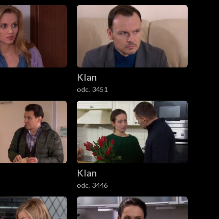
Klan
odc. 3451
Klan
odc. 3446