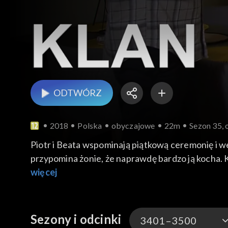
ODTWÓRZ
2018
Polska
obyczajowe
22m
Sezon 35, 
Piotr i Beata wspominają piątkową ceremonię i we
przypomina żonie, że naprawdę bardzo ją kocha. K
wersja kradzieży przez samego Witka. Koziełło ni
więcej
podejrzeniami. Jerzy w żartach podpytuje Domini
na ojcowskie zaczepki.
Sezony i odcinki
3401–3500