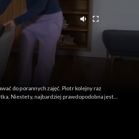
wać do porannych zajęć. Piotr kolejny raz
itka. Niestety, najbardziej prawdopodobna jest
 pod drukarnię 3D. Witold jest oburzony
ją musi wydać za mąż. Dominika reaguje nerwowo