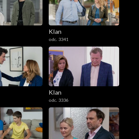
Klan
odc. 3341
Klan
odc. 3336