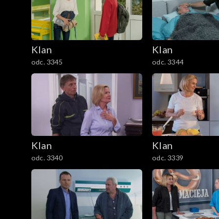
301–400
201–300
Klan
Klan
101–200
odc. 3345
odc. 3344
1–100
Klan
Klan
odc. 3340
odc. 3339