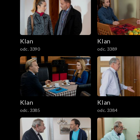
3801–3900
3701–3800
Klan
Klan
3601–3700
odc. 3390
odc. 3389
3501–3600
3401–3500
3301–3400
Klan
Klan
3201–3300
odc. 3385
odc. 3384
3101–3200
3001–3100