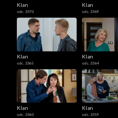
2101–2200
Klan
Klan
odc. 3370
odc. 3369
2001–2100
1901–2000
1801–1900
1701–1800
Klan
Klan
odc. 3365
odc. 3364
1601–1700
1501–1600
1401–1500
1301–1400
Klan
Klan
odc. 3360
odc. 3359