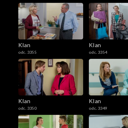
1201–1300
1101–1200
1001–1100
901–1000
Klan
Klan
odc. 3355
odc. 3354
801–900
701–800
601–700
Klan
Klan
501–600
odc. 3350
odc. 3349
401–500