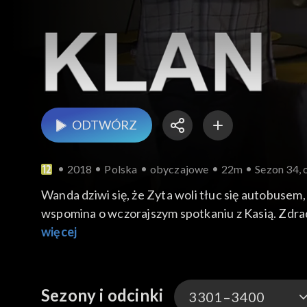
ODTWÓRZ
2018
Polska
obyczajowe
22m
Sezon 34, 
Wanda dziwi się, że Zyta woli tłuc się autobusem,
wspomina o wczorajszym spotkaniu z Kasią. Zdrad
temat samochodu służbowego dla Mildy. Panowie n
więcej
postępowania kucharza Rosso, który zupełnie i
telefon od Moniki. Niestety, połączenie za chwil
Sezony i odcinki
3301–3400