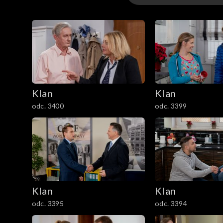
4701–4800
4601–4700
4501–4600
Klan
Klan
4401–4500
odc. 3400
odc. 3399
4301–4400
4201–4300
4101–4200
Klan
Klan
4001–4100
odc. 3395
odc. 3394
3901–4000