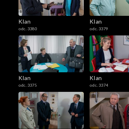
2901–3000
Klan
Klan
2801–2900
odc. 3380
odc. 3379
2701–2800
2601–2700
2501–2600
Klan
Klan
odc. 3375
odc. 3374
2401–2500
2301–2400
2201–2300