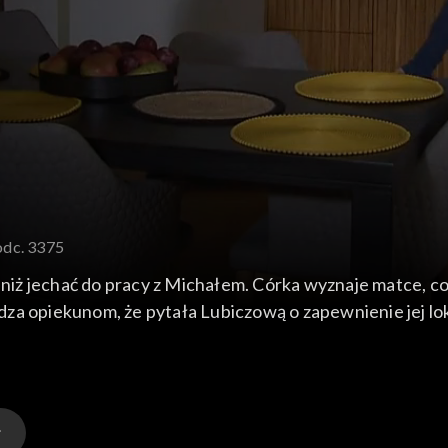
odc. 3375
 niż jechać do pracy z Michałem. Córka wyznaje matce, co
za opiekunom, że pytała Lubiczową o zapewnienie jej lo
ie są przekonani do tego, lecz Renata przychyla się do
gnoruje jego pomysły dotyczące wprowadzenia do menu d
ę się urywa. Rafał chce towarzyszyć Oli podczas kolejneg