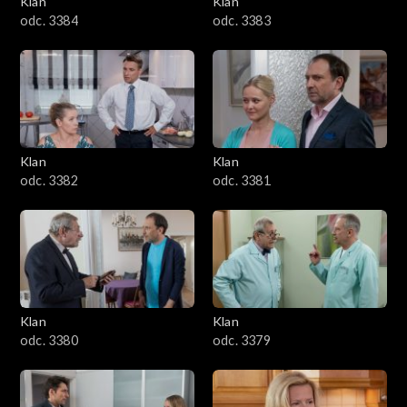
Klan
Klan
1601–1700
odc. 3384
odc. 3383
1501–1600
1401–1500
1301–1400
Klan
Klan
odc. 3382
odc. 3381
1201–1300
1101–1200
1001–1100
Klan
Klan
901–1000
odc. 3380
odc. 3379
801–900