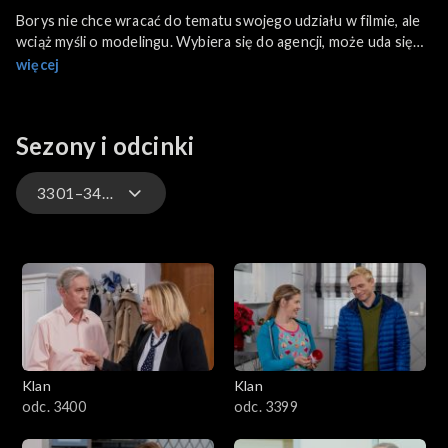
Borys nie chce wracać do tematu swojego udziału w filmie, ale
wciąż myśli o modelingu. Wybiera się do agencji, może uda się
załapać do zdjęć w jakiejś reklamie. Jacek wychodzi po śniadaniu
więcej
do pracy. Małgosia ostentacyjnie daje odczuć Paulinie swoją
niechęć. Feliks informuje Gabrielę, że Monika leci jutro do
Kinszasy. Borys z Kamilą przychodzą wieczorem na umówione
Sezony i odcinki
spotkanie. Wspólnie rozmawiają na temat przyszłości Borysa.
3301–3400
4701–4800
4601–4700
4501–4600
Klan
Klan
4401–4500
odc. 3400
odc. 3399