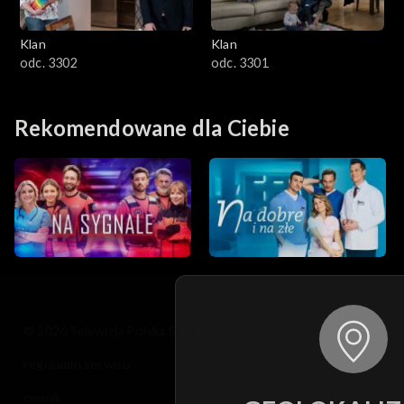
Klan
Klan
odc. 3302
odc. 3301
Rekomendowane dla Ciebie
© 2026 Telewizja Polska S.A. w likwidacji
regulamin serwisu
cennik