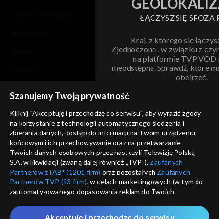
GEOLOKALIZ
polityka prywatności
ŁĄCZYSZ SIĘ SPOZA 
moje zgody
Kraj, z którego się łączys
Zjednoczone , w związku z czy
pomoc
na platformie TVP VOD
nieodstępna. Sprawdź, które m
kontakt
obejrzeć.
voucher
Szanujemy Twoją prywatność
Nie pokazuj pon
dostępność
Kliknij "Akceptuję i przechodzę do serwisu", aby wyrazić zgody
na korzystanie z technologii automatycznego śledzenia i
informacje o dostawcy usług
ANULUJ
SP
zbierania danych, dostęp do informacji na Twoim urządzeniu
końcowym i ich przechowywanie oraz na przetwarzanie
Twoich danych osobowych przez nas, czyli Telewizję Polską
S.A. w likwidacji (zwaną dalej również „TVP”),
Zaufanych
Partnerów z IAB* (1201 firm)
oraz pozostałych
Zaufanych
Partnerów TVP (93 firm)
, w celach marketingowych (w tym do
zautomatyzowanego dopasowania reklam do Twoich
zainteresowań i mierzenia ich skuteczności) i pozostałych,
które wskazujemy poniżej, a także zgody na udostępnianie
Akceptuję i przechodzę do serwisu