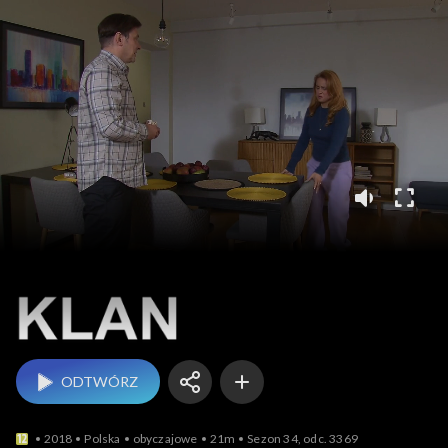
Klan
ODTWÓRZ
2018
Polska
obyczajowe
21m
Sezon 34, odc. 3369