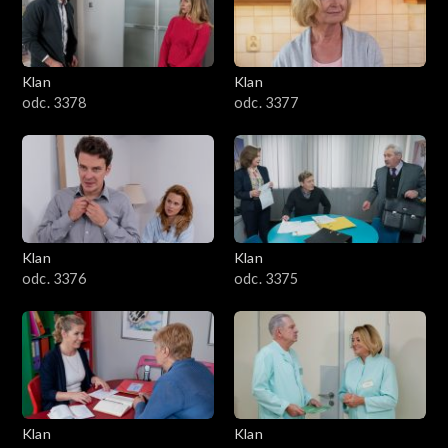
701–800
601–700
Klan
Klan
odc. 3378
odc. 3377
501–600
401–500
301–400
Klan
Klan
201–300
odc. 3376
odc. 3375
101–200
1–100
Klan
Klan