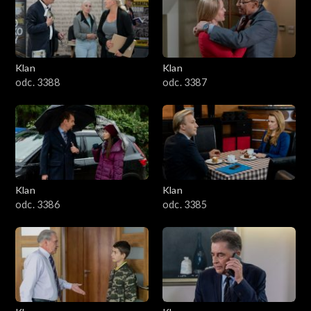
2501–2600
2401–2500
Klan
Klan
2301–2400
odc. 3388
odc. 3387
2201–2300
2101–2200
2001–2100
Klan
Klan
odc. 3386
odc. 3385
1901–2000
1801–1900
1701–1800