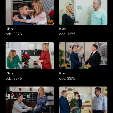
4301–4400
4201–4300
4101–4200
Klan
Klan
odc. 3398
odc. 3397
4001–4100
3901–4000
3801–3900
Klan
Klan
3701–3800
odc. 3396
odc. 3395
3601–3700
3501–3600