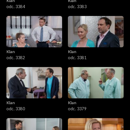
Klan
Klan
1601–1700
odc. 3384
odc. 3383
1501–1600
1401–1500
1301–1400
Klan
Klan
odc. 3382
odc. 3381
1201–1300
1101–1200
1001–1100
Klan
Klan
901–1000
odc. 3380
odc. 3379
801–900