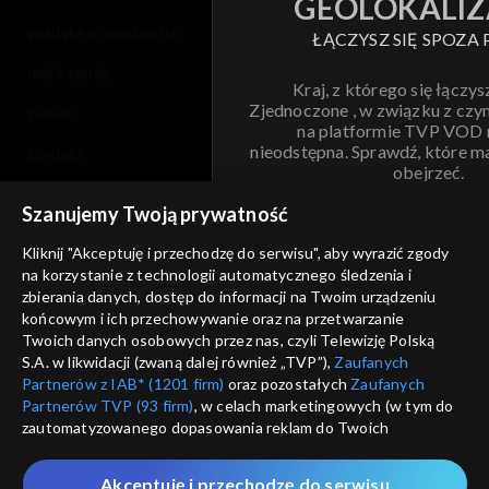
GEOLOKALIZ
polityka prywatności
ŁĄCZYSZ SIĘ SPOZA 
moje zgody
Kraj, z którego się łączys
Zjednoczone , w związku z czy
pomoc
na platformie TVP VOD
nieodstępna. Sprawdź, które m
kontakt
obejrzeć.
voucher
Szanujemy Twoją prywatność
Nie pokazuj pon
dostępność
Kliknij "Akceptuję i przechodzę do serwisu", aby wyrazić zgody
na korzystanie z technologii automatycznego śledzenia i
informacje o dostawcy usług
ANULUJ
SP
zbierania danych, dostęp do informacji na Twoim urządzeniu
końcowym i ich przechowywanie oraz na przetwarzanie
Twoich danych osobowych przez nas, czyli Telewizję Polską
S.A. w likwidacji (zwaną dalej również „TVP”),
Zaufanych
Partnerów z IAB* (1201 firm)
oraz pozostałych
Zaufanych
Partnerów TVP (93 firm)
, w celach marketingowych (w tym do
zautomatyzowanego dopasowania reklam do Twoich
zainteresowań i mierzenia ich skuteczności) i pozostałych,
które wskazujemy poniżej, a także zgody na udostępnianie
Akceptuję i przechodzę do serwisu