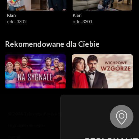
Klan
Klan
odc. 3302
odc. 3301
Rekomendowane dla Ciebie
© 2026 Telewizja Polska S.A. w likwidacji
regulamin serwisu
cennik