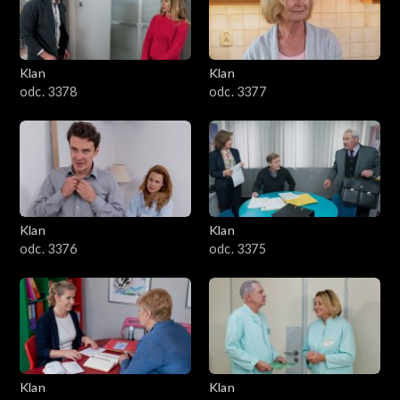
701–800
601–700
Klan
Klan
odc. 3378
odc. 3377
501–600
401–500
301–400
Klan
Klan
201–300
odc. 3376
odc. 3375
101–200
1–100
Klan
Klan