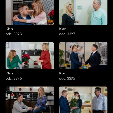
4301–4400
4201–4300
4101–4200
Klan
Klan
odc. 3398
odc. 3397
4001–4100
3901–4000
3801–3900
Klan
Klan
3701–3800
odc. 3396
odc. 3395
3601–3700
3501–3600