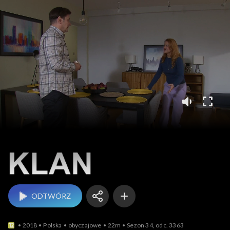
Klan
ODTWÓRZ
2018
Polska
obyczajowe
22m
Sezon 34, odc. 3363