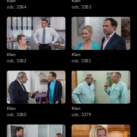
Klan
Klan
1601–1700
odc. 3384
odc. 3383
1501–1600
1401–1500
1301–1400
Klan
Klan
odc. 3382
odc. 3381
1201–1300
1101–1200
1001–1100
Klan
Klan
901–1000
odc. 3380
odc. 3379
801–900