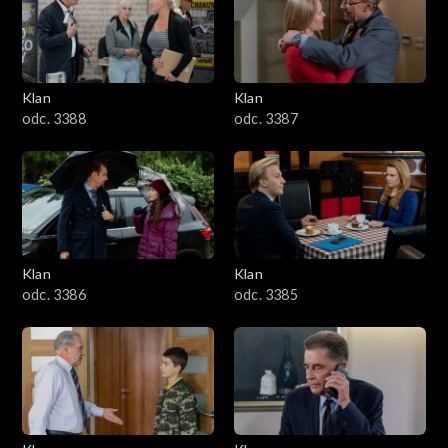
2501–2600
2401–2500
Klan
Klan
2301–2400
odc. 3388
odc. 3387
2201–2300
2101–2200
2001–2100
Klan
Klan
odc. 3386
odc. 3385
1901–2000
1801–1900
1701–1800