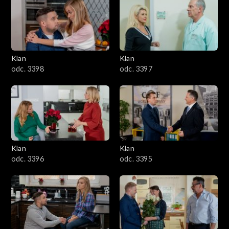
4301–4400
4201–4300
4101–4200
Klan
Klan
odc. 3398
odc. 3397
4001–4100
3901–4000
3801–3900
Klan
Klan
3701–3800
odc. 3396
odc. 3395
3601–3700
3501–3600