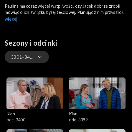
Paulina ma coraz więcej wątpliwości, czy Jacek dobrze zrobił
mówiąc o ich związku byłej teściowej. Planując z nim przyszłość,
nie może uwierzyć, że takie szczęście ją spotkało. Gabriela
więcej
skarży się Monice na byłego zięcia...
Sezony i odcinki
3301–3400
4701–4800
4601–4700
4501–4600
Klan
Klan
4401–4500
odc. 3400
odc. 3399