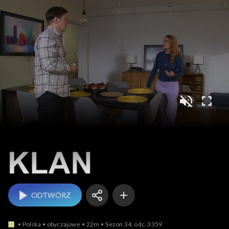
Klan
ODTWÓRZ
Polska
obyczajowe
22m
Sezon 34, odc. 3359