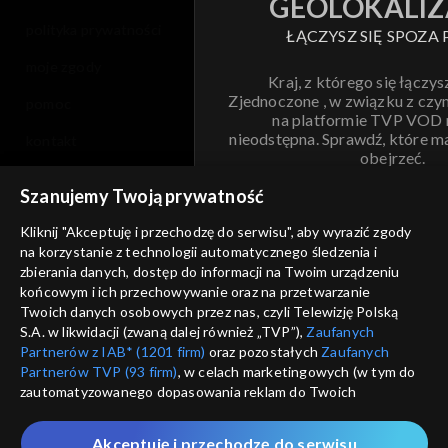
GEOLOKALIZ
polityka prywatności
ŁĄCZYSZ SIĘ SPOZA 
moje zgody
Kraj, z którego się łączys
Zjednoczone , w związku z czy
pomoc
na platformie TVP VOD
nieodstępna. Sprawdź, które m
kontakt
obejrzeć.
voucher
Szanujemy Twoją prywatność
Nie pokazuj pon
dostępność
Kliknij "Akceptuję i przechodzę do serwisu", aby wyrazić zgody
na korzystanie z technologii automatycznego śledzenia i
informacje o dostawcy usług
ANULUJ
SP
zbierania danych, dostęp do informacji na Twoim urządzeniu
końcowym i ich przechowywanie oraz na przetwarzanie
Twoich danych osobowych przez nas, czyli Telewizję Polską
S.A. w likwidacji (zwaną dalej również „TVP”),
Zaufanych
Partnerów z IAB* (1201 firm)
oraz pozostałych
Zaufanych
Partnerów TVP (93 firm)
, w celach marketingowych (w tym do
zautomatyzowanego dopasowania reklam do Twoich
zainteresowań i mierzenia ich skuteczności) i pozostałych,
które wskazujemy poniżej, a także zgody na udostępnianie
Akceptuję i przechodzę do serwisu