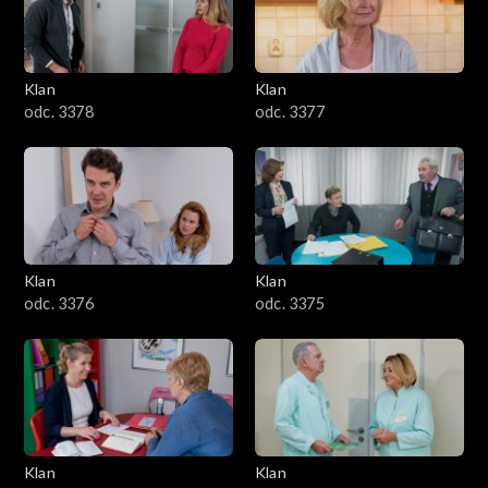
701–800
601–700
Klan
Klan
odc. 3378
odc. 3377
501–600
401–500
301–400
Klan
Klan
201–300
odc. 3376
odc. 3375
101–200
1–100
Klan
Klan