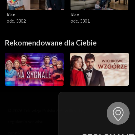
Klan
Klan
odc. 3302
odc. 3301
Rekomendowane dla Ciebie
© 2026 Telewizja Polska S.A. w likwidacji
regulamin serwisu
cennik