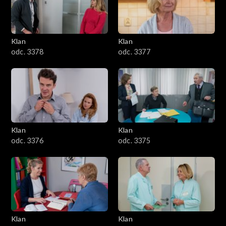
701–800
601–700
Klan
Klan
odc. 3378
odc. 3377
501–600
401–500
301–400
Klan
Klan
201–300
odc. 3376
odc. 3375
101–200
1–100
Klan
Klan