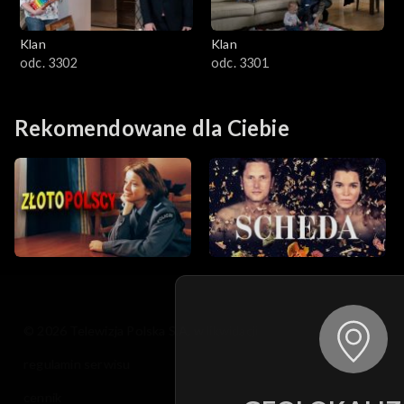
Klan
Klan
odc. 3302
odc. 3301
Rekomendowane dla Ciebie
© 2026 Telewizja Polska S.A. w likwidacji
regulamin serwisu
cennik