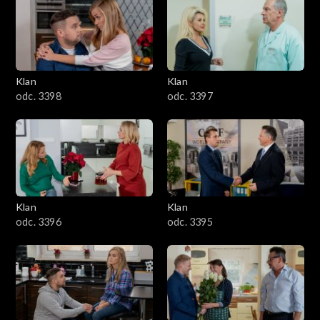
4301–4400
4201–4300
4101–4200
Klan
Klan
odc. 3398
odc. 3397
4001–4100
3901–4000
3801–3900
Klan
Klan
3701–3800
odc. 3396
odc. 3395
3601–3700
3501–3600