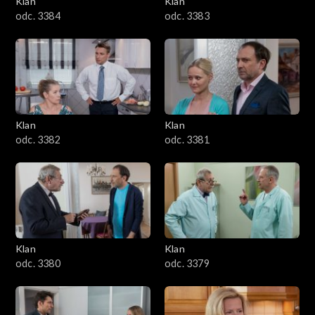
Klan
Klan
1601–1700
odc. 3384
odc. 3383
1501–1600
1401–1500
1301–1400
Klan
Klan
odc. 3382
odc. 3381
1201–1300
1101–1200
1001–1100
Klan
Klan
901–1000
odc. 3380
odc. 3379
801–900