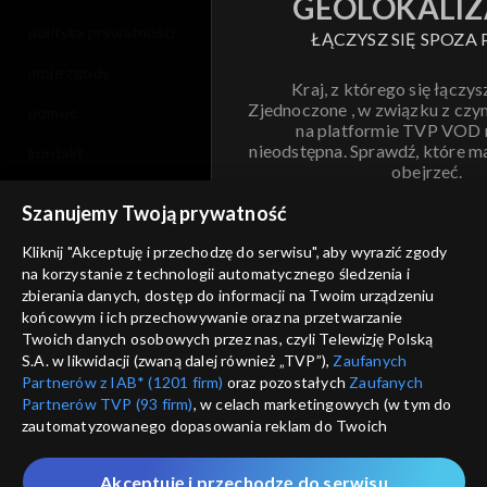
GEOLOKALIZ
polityka prywatności
ŁĄCZYSZ SIĘ SPOZA 
moje zgody
Kraj, z którego się łączys
Zjednoczone , w związku z czy
pomoc
na platformie TVP VOD
nieodstępna. Sprawdź, które m
kontakt
obejrzeć.
voucher
Szanujemy Twoją prywatność
Nie pokazuj pon
dostępność
Kliknij "Akceptuję i przechodzę do serwisu", aby wyrazić zgody
na korzystanie z technologii automatycznego śledzenia i
informacje o dostawcy usług
ANULUJ
SP
zbierania danych, dostęp do informacji na Twoim urządzeniu
końcowym i ich przechowywanie oraz na przetwarzanie
Twoich danych osobowych przez nas, czyli Telewizję Polską
S.A. w likwidacji (zwaną dalej również „TVP”),
Zaufanych
Partnerów z IAB* (1201 firm)
oraz pozostałych
Zaufanych
Partnerów TVP (93 firm)
, w celach marketingowych (w tym do
zautomatyzowanego dopasowania reklam do Twoich
zainteresowań i mierzenia ich skuteczności) i pozostałych,
które wskazujemy poniżej, a także zgody na udostępnianie
Akceptuję i przechodzę do serwisu