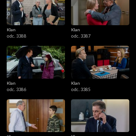
2501–2600
2401–2500
Klan
Klan
2301–2400
odc. 3388
odc. 3387
2201–2300
2101–2200
2001–2100
Klan
Klan
odc. 3386
odc. 3385
1901–2000
1801–1900
1701–1800