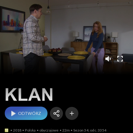
Klan
ODTWÓRZ
2018
Polska
obyczajowe
22m
Sezon 34, odc. 3354