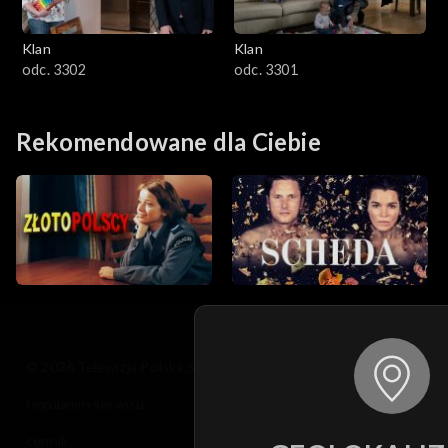
Klan
Klan
odc. 3302
odc. 3301
Rekomendowane dla Ciebie
© 2026 Telewizja Polska S.A. w likwidacji
regulamin serwisu
cennik