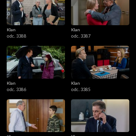
2501–2600
2401–2500
Klan
Klan
2301–2400
odc. 3388
odc. 3387
2201–2300
2101–2200
2001–2100
Klan
Klan
odc. 3386
odc. 3385
1901–2000
1801–1900
1701–1800