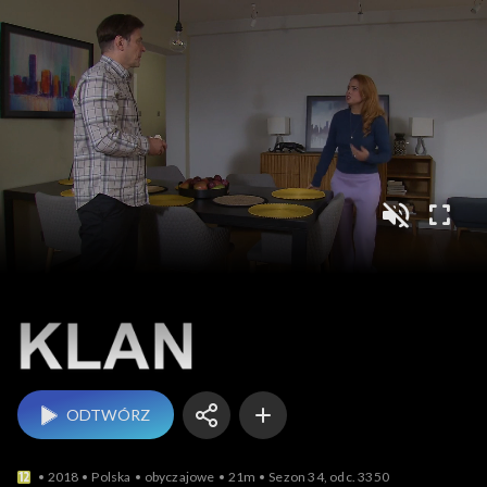
Klan
ODTWÓRZ
2018
Polska
obyczajowe
21m
Sezon 34, odc. 3350