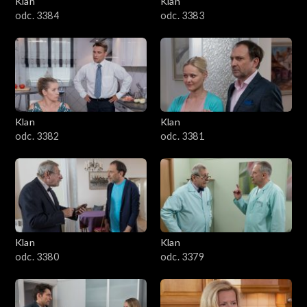
Klan
Klan
1601–1700
odc. 3384
odc. 3383
1501–1600
1401–1500
1301–1400
Klan
Klan
odc. 3382
odc. 3381
1201–1300
1101–1200
1001–1100
Klan
Klan
901–1000
odc. 3380
odc. 3379
801–900