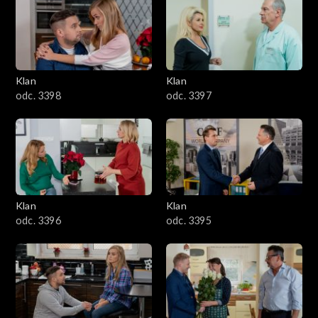
4301–4400
4201–4300
4101–4200
Klan
Klan
odc. 3398
odc. 3397
4001–4100
3901–4000
3801–3900
Klan
Klan
3701–3800
odc. 3396
odc. 3395
3601–3700
3501–3600