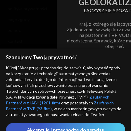
GEOLOKALIZ
polityka prywatności
ŁĄCZYSZ SIĘ SPOZA 
moje zgody
Kraj, z którego się łączys
Zjednoczone , w związku z czy
pomoc
na platformie TVP VOD
nieodstępna. Sprawdź, które m
kontakt
obejrzeć.
voucher
Szanujemy Twoją prywatność
Nie pokazuj pon
dostępność
Kliknij "Akceptuję i przechodzę do serwisu", aby wyrazić zgody
na korzystanie z technologii automatycznego śledzenia i
informacje o dostawcy usług
ANULUJ
SP
zbierania danych, dostęp do informacji na Twoim urządzeniu
końcowym i ich przechowywanie oraz na przetwarzanie
Twoich danych osobowych przez nas, czyli Telewizję Polską
S.A. w likwidacji (zwaną dalej również „TVP”),
Zaufanych
Partnerów z IAB* (1201 firm)
oraz pozostałych
Zaufanych
Partnerów TVP (93 firm)
, w celach marketingowych (w tym do
zautomatyzowanego dopasowania reklam do Twoich
zainteresowań i mierzenia ich skuteczności) i pozostałych,
które wskazujemy poniżej, a także zgody na udostępnianie
Akceptuję i przechodzę do serwisu