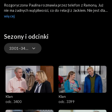
Rozgoryczona Paulina rozmawia przez telefon z Ramoną. Już
nie ma żadnych wątpliwości, co do relacji z Jackiem. Nie jest dla
niego nikim więcej niż nianią Agatki. Matka Jacka próbuje
więcej
podpytać ją o jej uczucia względem syna. Paulina szybko ucina
dyskusję. Paweł opowiada Widze o wczorajszej poważnej
rozmowie z synem. Nie chodzi mu o młodzieńcze zauroczenia
Sezony i odcinki
ale o szacunek dla uczuć drugiego człowieka, w tym przypadku
Julity. Daniel niespodziewanie wpada do Moniki.
3301–3400
4701–4800
4601–4700
4501–4600
Klan
Klan
4401–4500
odc. 3400
odc. 3399