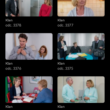
701–800
601–700
Klan
Klan
odc. 3378
odc. 3377
501–600
401–500
301–400
Klan
Klan
201–300
odc. 3376
odc. 3375
101–200
1–100
Klan
Klan