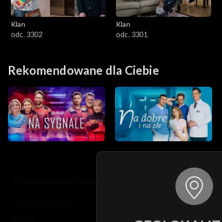
Klan
Klan
odc. 3302
odc. 3301
Rekomendowane dla Ciebie
© 2026 Telewizja Polska S.A. w likwidacji
regulamin serwisu
cennik