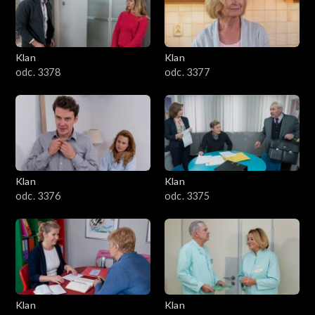
701–800
601–700
Klan
Klan
odc. 3378
odc. 3377
501–600
401–500
301–400
Klan
Klan
201–300
odc. 3376
odc. 3375
101–200
1–100
Klan
Klan