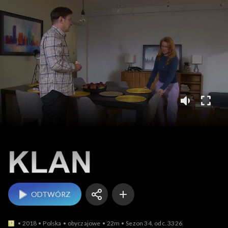
Klan
ODTWÓRZ
2018
Polska
obyczajowe
22m
Sezon 34, odc. 3326