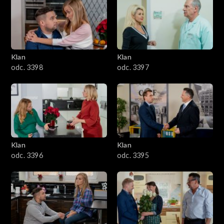
4301–4400
4201–4300
4101–4200
Klan
Klan
odc. 3398
odc. 3397
4001–4100
3901–4000
3801–3900
Klan
Klan
3701–3800
odc. 3396
odc. 3395
3601–3700
3501–3600