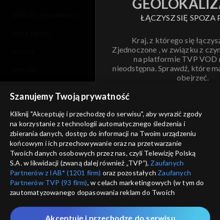
GEOLOKALIZ
polityka prywatności
ŁĄCZYSZ SIĘ SPOZA 
moje zgody
Kraj, z którego się łączys
Zjednoczone , w związku z czy
pomoc
na platformie TVP VOD
nieodstępna. Sprawdź, które m
kontakt
obejrzeć.
voucher
Szanujemy Twoją prywatność
Nie pokazuj pon
dostępność
Kliknij "Akceptuję i przechodzę do serwisu", aby wyrazić zgody
na korzystanie z technologii automatycznego śledzenia i
informacje o dostawcy usług
ANULUJ
SP
zbierania danych, dostęp do informacji na Twoim urządzeniu
końcowym i ich przechowywanie oraz na przetwarzanie
Twoich danych osobowych przez nas, czyli Telewizję Polską
S.A. w likwidacji (zwaną dalej również „TVP”),
Zaufanych
Partnerów z IAB* (1201 firm)
oraz pozostałych
Zaufanych
Partnerów TVP (93 firm)
, w celach marketingowych (w tym do
zautomatyzowanego dopasowania reklam do Twoich
zainteresowań i mierzenia ich skuteczności) i pozostałych,
które wskazujemy poniżej, a także zgody na udostępnianie
Akceptuję i przechodzę do serwisu