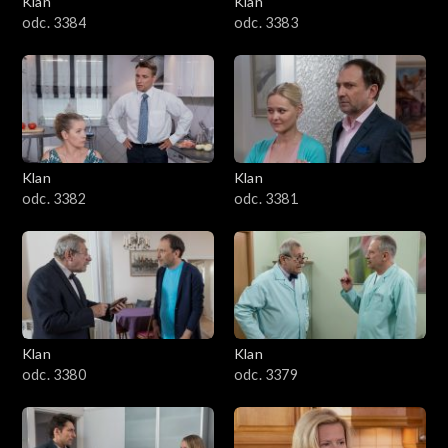
Klan
Klan
1601–1700
odc. 3384
odc. 3383
1501–1600
1401–1500
1301–1400
Klan
Klan
odc. 3382
odc. 3381
1201–1300
1101–1200
1001–1100
Klan
Klan
901–1000
odc. 3380
odc. 3379
801–900