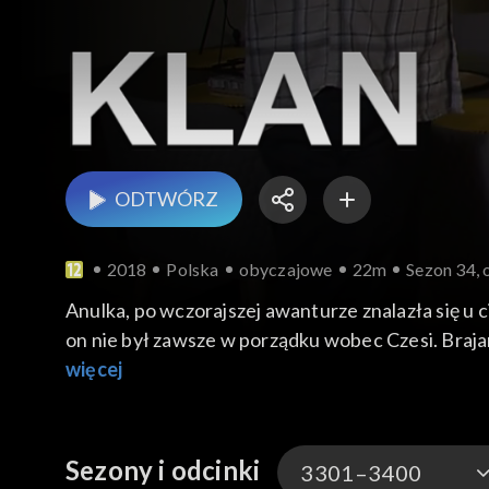
ODTWÓRZ
2018
Polska
obyczajowe
22m
Sezon 34, 
Anulka, po wczorajszej awanturze znalazła się u 
on nie był zawsze w porządku wobec Czesi. Brajan
Paulina przechodzą na ty.
więcej
Sezony i odcinki
3301–3400