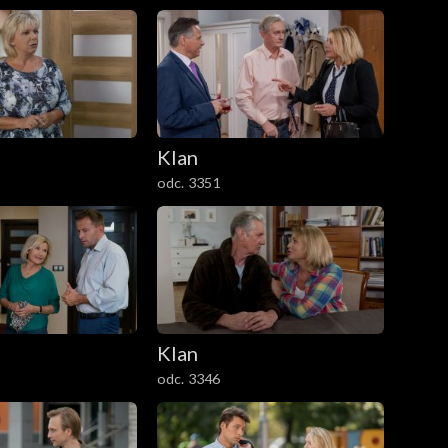
Klan
odc. 3351
Klan
odc. 3346