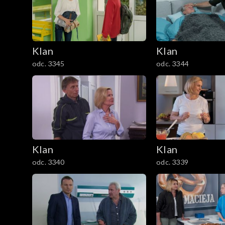
301–400
201–300
Klan
Klan
101–200
odc. 3345
odc. 3344
1–100
Klan
Klan
odc. 3340
odc. 3339