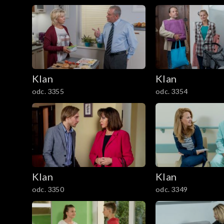
1201–1300
1101–1200
1001–1100
901–1000
Klan
Klan
odc. 3355
odc. 3354
801–900
701–800
601–700
Klan
Klan
501–600
odc. 3350
odc. 3349
401–500