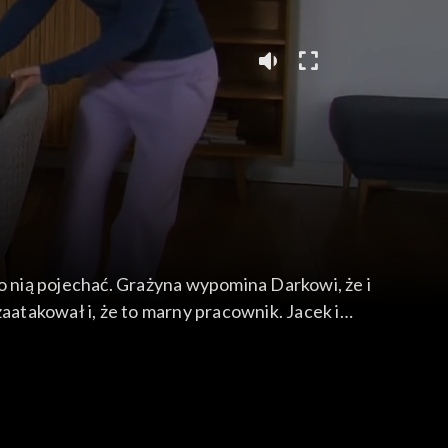
po nią pojechać. Grażyna wypomina Darkowi, że i
aatakował i, że to marny pracownik. Jacek i