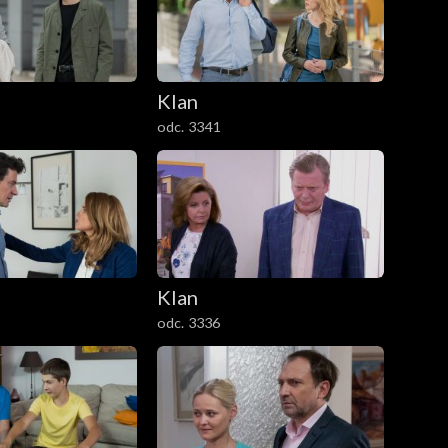
Klan
odc. 3341
Klan
odc. 3336