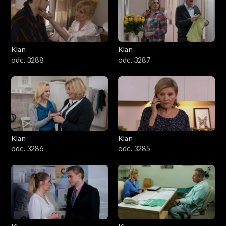
2501–2600
2401–2500
Klan
Klan
2301–2400
odc. 3288
odc. 3287
2201–2300
2101–2200
2001–2100
Klan
Klan
odc. 3286
odc. 3285
1901–2000
1801–1900
1701–1800