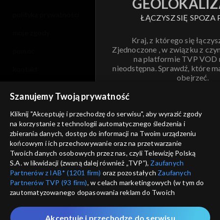
GEOLOKALIZ
polityka prywatności
ŁĄCZYSZ SIĘ SPOZA 
moje zgody
Kraj, z którego się łączys
Zjednoczone , w związku z czy
pomoc
na platformie TVP VOD
nieodstępna. Sprawdź, które m
kontakt
obejrzeć.
voucher
Szanujemy Twoją prywatność
Nie pokazuj pon
dostępność
Kliknij "Akceptuję i przechodzę do serwisu", aby wyrazić zgody
na korzystanie z technologii automatycznego śledzenia i
informacje o dostawcy usług
ANULUJ
SP
zbierania danych, dostęp do informacji na Twoim urządzeniu
końcowym i ich przechowywanie oraz na przetwarzanie
Twoich danych osobowych przez nas, czyli Telewizję Polską
S.A. w likwidacji (zwaną dalej również „TVP”),
Zaufanych
Partnerów z IAB* (1201 firm)
oraz pozostałych
Zaufanych
Partnerów TVP (93 firm)
, w celach marketingowych (w tym do
zautomatyzowanego dopasowania reklam do Twoich
zainteresowań i mierzenia ich skuteczności) i pozostałych,
które wskazujemy poniżej, a także zgody na udostępnianie
Akceptuję i przechodzę do serwisu