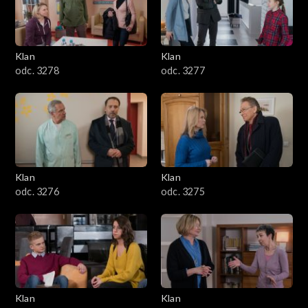
701–800
601–700
Klan
Klan
odc. 3278
odc. 3277
501–600
401–500
301–400
Klan
Klan
201–300
odc. 3276
odc. 3275
101–200
1–100
Klan
Klan