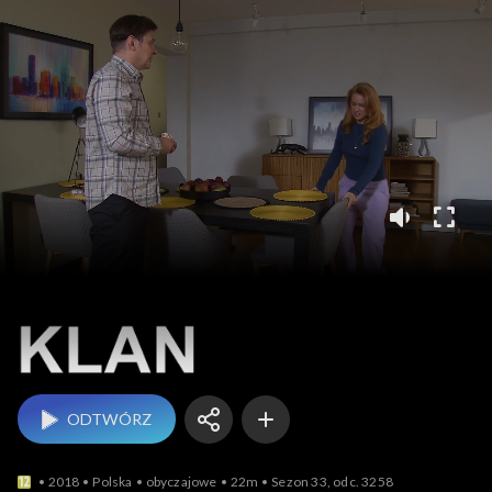
Klan
ODTWÓRZ
2018
Polska
obyczajowe
22m
Sezon 33, odc. 3258