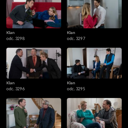
4301–4400
4201–4300
4101–4200
Klan
Klan
odc. 3298
odc. 3297
4001–4100
3901–4000
3801–3900
Klan
Klan
3701–3800
odc. 3296
odc. 3295
3601–3700
3501–3600