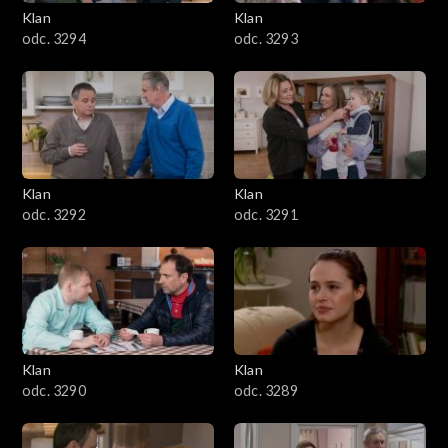
3401–3500
Klan
Klan
odc. 3294
odc. 3293
3301–3400
3201–3300
3101–3200
Klan
Klan
3001–3100
odc. 3292
odc. 3291
2901–3000
2801–2900
2701–2800
Klan
Klan
odc. 3290
odc. 3289
2601–2700