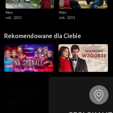
Klan
Klan
odc. 3202
odc. 3201
Rekomendowane dla Ciebie
© 2026 Telewizja Polska S.A. w likwidacji
regulamin serwisu
cennik