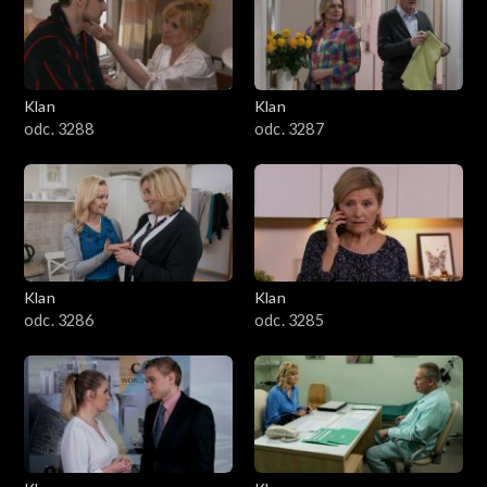
2501–2600
2401–2500
Klan
Klan
2301–2400
odc. 3288
odc. 3287
2201–2300
2101–2200
2001–2100
Klan
Klan
odc. 3286
odc. 3285
1901–2000
1801–1900
1701–1800