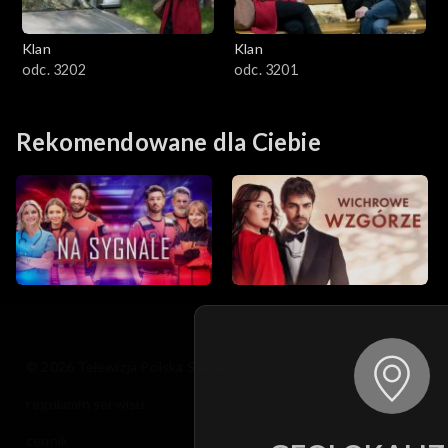
Klan
Klan
odc. 3202
odc. 3201
Rekomendowane dla Ciebie
© 2026 Telewizja Polska S.A. w likwidacji
regulamin serwisu
cennik