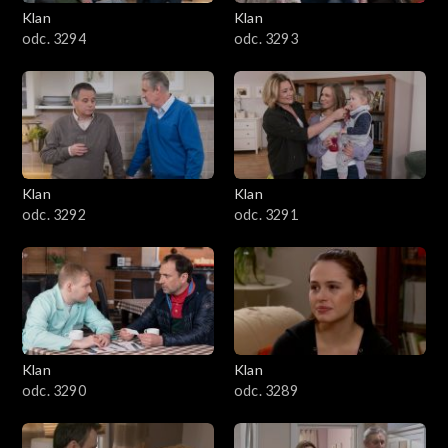
3401–3500
Klan
Klan
odc. 3294
odc. 3293
3301–3400
3201–3300
3101–3200
Klan
Klan
3001–3100
odc. 3292
odc. 3291
2901–3000
2801–2900
2701–2800
Klan
Klan
odc. 3290
odc. 3289
2601–2700