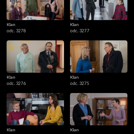
701–800
601–700
Klan
Klan
odc. 3278
odc. 3277
501–600
401–500
301–400
Klan
Klan
201–300
odc. 3276
odc. 3275
101–200
1–100
Klan
Klan