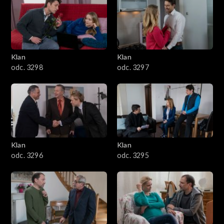
4301–4400
4201–4300
4101–4200
Klan
Klan
odc. 3298
odc. 3297
4001–4100
3901–4000
3801–3900
Klan
Klan
3701–3800
odc. 3296
odc. 3295
3601–3700
3501–3600