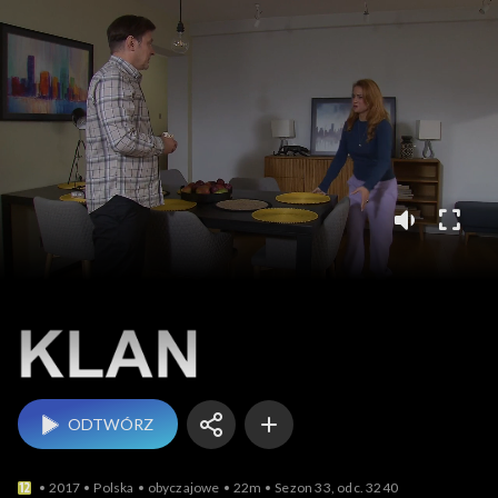
Klan
ODTWÓRZ
2017
Polska
obyczajowe
22m
Sezon 33, odc. 3240