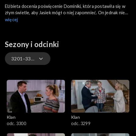
Elżbieta docenia poświęcenie Dominiki, która postawiła się w
złym świetle, aby Jasiek mógł o niej zapomnieć. On jednak nie
daje za wygraną i jeszcze raz prosi ją o rozmowę. Anna z
więcej
Tadeuszem urządzają pokój dziecinny dla Ilony i jej dziecka,
która ostatecznie zdecydowała się przyjąć ich ofertę pomocy.
Sezony i odcinki
3201–3300
4701–4800
4601–4700
4501–4600
Klan
Klan
4401–4500
odc. 3300
odc. 3299