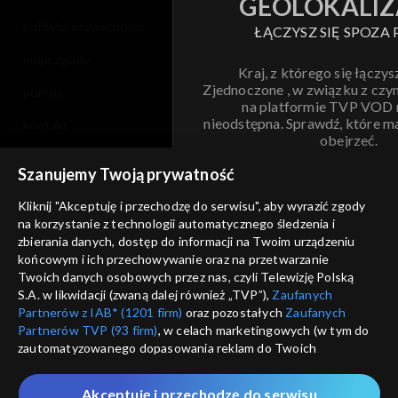
GEOLOKALIZ
polityka prywatności
ŁĄCZYSZ SIĘ SPOZA 
moje zgody
Kraj, z którego się łączys
Zjednoczone , w związku z czy
pomoc
na platformie TVP VOD
nieodstępna. Sprawdź, które m
kontakt
obejrzeć.
voucher
Szanujemy Twoją prywatność
Nie pokazuj pon
dostępność
Kliknij "Akceptuję i przechodzę do serwisu", aby wyrazić zgody
na korzystanie z technologii automatycznego śledzenia i
informacje o dostawcy usług
ANULUJ
SP
zbierania danych, dostęp do informacji na Twoim urządzeniu
końcowym i ich przechowywanie oraz na przetwarzanie
Twoich danych osobowych przez nas, czyli Telewizję Polską
S.A. w likwidacji (zwaną dalej również „TVP”),
Zaufanych
Partnerów z IAB* (1201 firm)
oraz pozostałych
Zaufanych
Partnerów TVP (93 firm)
, w celach marketingowych (w tym do
zautomatyzowanego dopasowania reklam do Twoich
zainteresowań i mierzenia ich skuteczności) i pozostałych,
które wskazujemy poniżej, a także zgody na udostępnianie
Akceptuję i przechodzę do serwisu