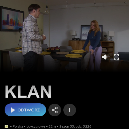
Klan
ODTWÓRZ
Polska
obyczajowe
22m
Sezon 33, odc. 3226