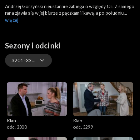
Andrzej Górzyński nieustannie zabiega o względy Oli. Z samego
rana zjawia się w jej biurze z pączkami i kawą, a po południu
zaprasza ją do swojego mieszkania na domowy rosół. Marysia
więcej
obchodzi urodziny. Na imprezę przybywają Norbert i Michał,
obaj identycznie przebrani za klauna.
Sezony i odcinki
3201–3300
4701–4800
4601–4700
4501–4600
Klan
Klan
4401–4500
odc. 3300
odc. 3299