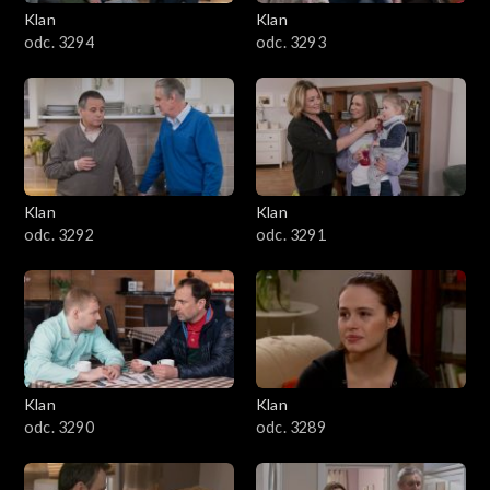
3401–3500
Klan
Klan
odc. 3294
odc. 3293
3301–3400
3201–3300
3101–3200
Klan
Klan
3001–3100
odc. 3292
odc. 3291
2901–3000
2801–2900
2701–2800
Klan
Klan
odc. 3290
odc. 3289
2601–2700