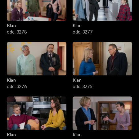
701–800
601–700
Klan
Klan
odc. 3278
odc. 3277
501–600
401–500
301–400
Klan
Klan
201–300
odc. 3276
odc. 3275
101–200
1–100
Klan
Klan