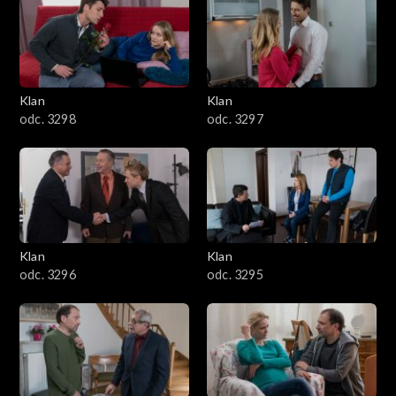
4301–4400
4201–4300
4101–4200
Klan
Klan
odc. 3298
odc. 3297
4001–4100
3901–4000
3801–3900
Klan
Klan
3701–3800
odc. 3296
odc. 3295
3601–3700
3501–3600