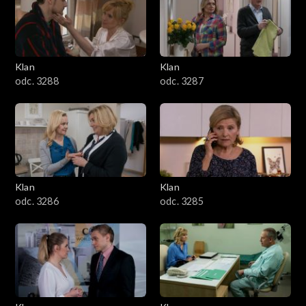
2501–2600
2401–2500
Klan
Klan
2301–2400
odc. 3288
odc. 3287
2201–2300
2101–2200
2001–2100
Klan
Klan
odc. 3286
odc. 3285
1901–2000
1801–1900
1701–1800