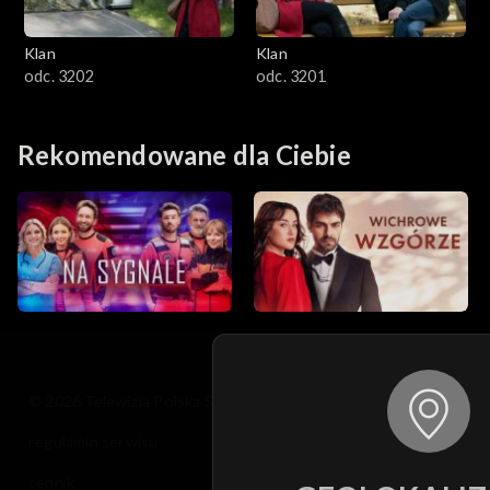
Klan
Klan
odc. 3202
odc. 3201
Rekomendowane dla Ciebie
© 2026 Telewizja Polska S.A. w likwidacji
regulamin serwisu
cennik