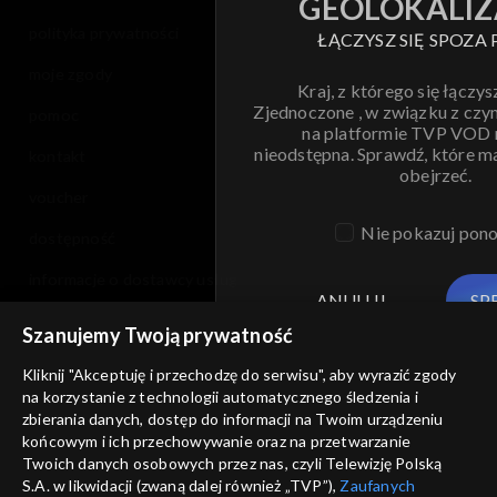
GEOLOKALIZ
polityka prywatności
ŁĄCZYSZ SIĘ SPOZA 
moje zgody
Kraj, z którego się łączys
Zjednoczone , w związku z czy
pomoc
na platformie TVP VOD
nieodstępna. Sprawdź, które m
kontakt
obejrzeć.
voucher
Nie pokazuj pon
dostępność
informacje o dostawcy usług
ANULUJ
SP
Szanujemy Twoją prywatność
Kliknij "Akceptuję i przechodzę do serwisu", aby wyrazić zgody
na korzystanie z technologii automatycznego śledzenia i
zbierania danych, dostęp do informacji na Twoim urządzeniu
końcowym i ich przechowywanie oraz na przetwarzanie
Twoich danych osobowych przez nas, czyli Telewizję Polską
S.A. w likwidacji (zwaną dalej również „TVP”),
Zaufanych