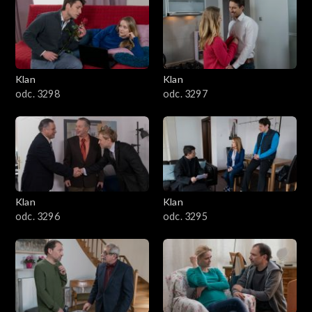
4301–4400
4201–4300
4101–4200
Klan
Klan
odc. 3298
odc. 3297
4001–4100
3901–4000
3801–3900
Klan
Klan
3701–3800
odc. 3296
odc. 3295
3601–3700
3501–3600