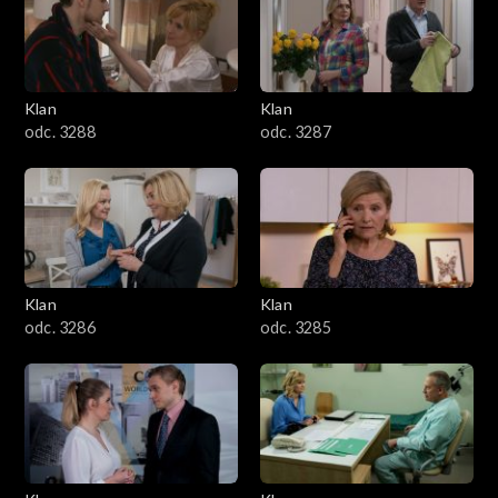
2501–2600
2401–2500
Klan
Klan
2301–2400
odc. 3288
odc. 3287
2201–2300
2101–2200
2001–2100
Klan
Klan
odc. 3286
odc. 3285
1901–2000
1801–1900
1701–1800