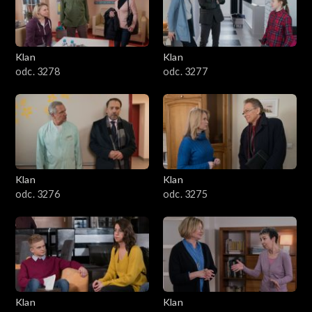
701–800
601–700
Klan
Klan
odc. 3278
odc. 3277
501–600
401–500
301–400
Klan
Klan
201–300
odc. 3276
odc. 3275
101–200
1–100
Klan
Klan