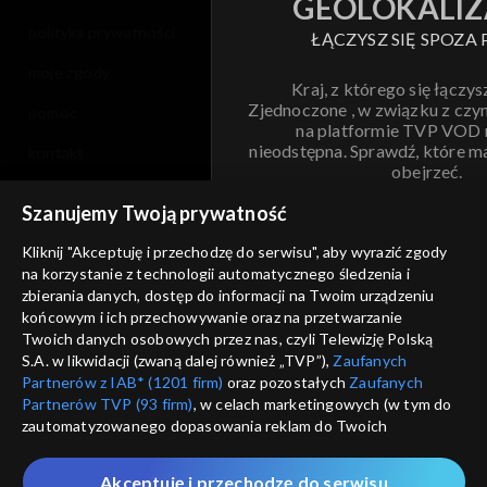
GEOLOKALIZ
polityka prywatności
ŁĄCZYSZ SIĘ SPOZA 
moje zgody
Kraj, z którego się łączys
Zjednoczone , w związku z czy
pomoc
na platformie TVP VOD
nieodstępna. Sprawdź, które m
kontakt
obejrzeć.
voucher
Szanujemy Twoją prywatność
Nie pokazuj pon
dostępność
Kliknij "Akceptuję i przechodzę do serwisu", aby wyrazić zgody
na korzystanie z technologii automatycznego śledzenia i
informacje o dostawcy usług
ANULUJ
SP
zbierania danych, dostęp do informacji na Twoim urządzeniu
końcowym i ich przechowywanie oraz na przetwarzanie
Twoich danych osobowych przez nas, czyli Telewizję Polską
S.A. w likwidacji (zwaną dalej również „TVP”),
Zaufanych
Partnerów z IAB* (1201 firm)
oraz pozostałych
Zaufanych
Partnerów TVP (93 firm)
, w celach marketingowych (w tym do
zautomatyzowanego dopasowania reklam do Twoich
zainteresowań i mierzenia ich skuteczności) i pozostałych,
które wskazujemy poniżej, a także zgody na udostępnianie
Akceptuję i przechodzę do serwisu