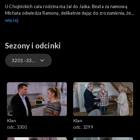
U Chojnickich cała rodzina ma żal do Jaśka. Beata za namową
Michała odwiedza Ramonę, delikatnie dając do zrozumienia, że
dla jej syna lepszy byłby związek z nią niż z jej przyrodnią
więcej
siostrą. Ola ponownie spotyka się z Górzyńskim.
Sezony i odcinki
3201–3300
4701–4800
4601–4700
4501–4600
Klan
Klan
4401–4500
odc. 3300
odc. 3299