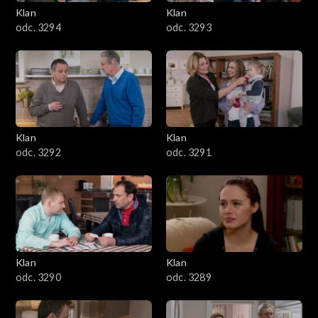
3401–3500
Klan
Klan
odc. 3294
odc. 3293
3301–3400
3201–3300
3101–3200
Klan
Klan
3001–3100
odc. 3292
odc. 3291
2901–3000
2801–2900
2701–2800
Klan
Klan
odc. 3290
odc. 3289
2601–2700