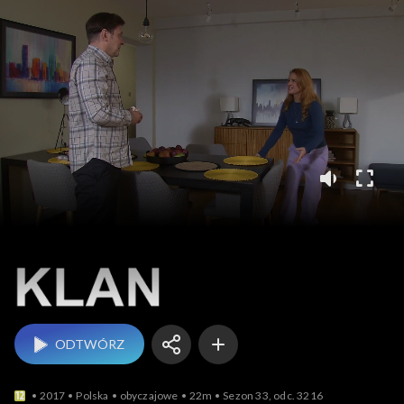
Klan
ODTWÓRZ
2017
Polska
obyczajowe
22m
Sezon 33, odc. 3216