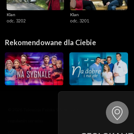
Klan
Klan
odc. 3202
odc. 3201
Rekomendowane dla Ciebie
© 2026 Telewizja Polska S.A. w likwidacji
regulamin serwisu
cennik