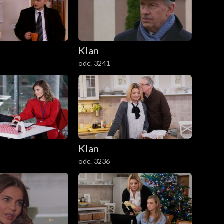
Klan
odc. 3241
Klan
odc. 3236