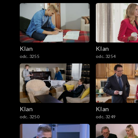
1201–1300
1101–1200
1001–1100
901–1000
Klan
Klan
odc. 3255
odc. 3254
801–900
701–800
601–700
Klan
Klan
501–600
odc. 3250
odc. 3249
401–500