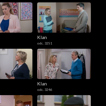
Klan
odc. 3251
Klan
odc. 3246