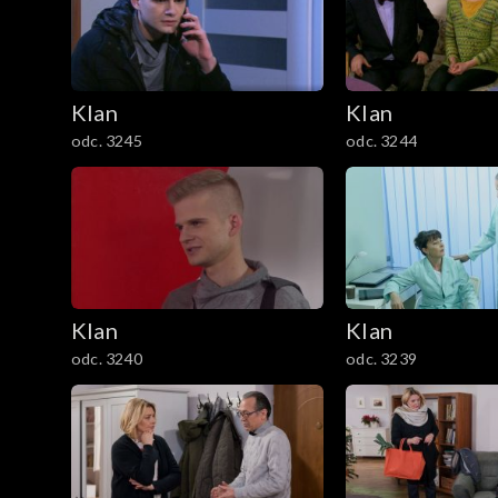
301–400
201–300
Klan
Klan
101–200
odc. 3245
odc. 3244
1–100
Klan
Klan
odc. 3240
odc. 3239