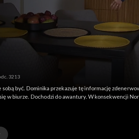
odc. 3213
e sobą być. Dominika przekazuje tę informację zdenerwow
 się w biurze. Dochodzi do awantury. W konsekwencji Norb
ża Kasjusza.