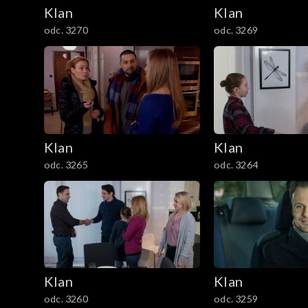
2101–2200
Klan
Klan
odc. 3270
odc. 3269
2001–2100
1901–2000
1801–1900
1701–1800
Klan
Klan
odc. 3265
odc. 3264
1601–1700
1501–1600
1401–1500
1301–1400
Klan
Klan
odc. 3260
odc. 3259