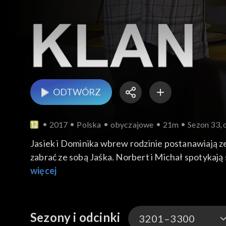
ODTWÓRZ
2017
Polska
obyczajowe
21m
Sezon 33, 
Jasiek i Dominika wbrew rodzinie postanawiają z
zabrać ze sobą Jaśka. Norbert i Michał spotykają
impreza andrzejkowa ze specjalnym udziałem wró
więcej
Sezony i odcinki
3201–3300