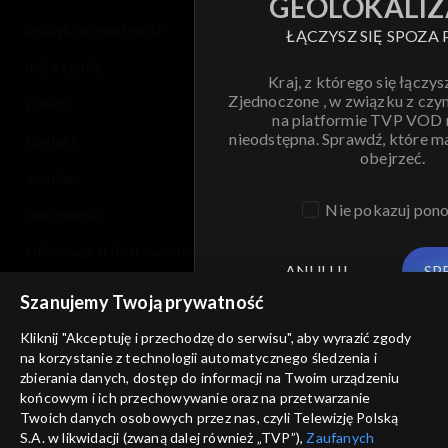
GEOLOKALIZ
polityka prywatności
ŁĄCZYSZ SIĘ SPOZA 
moje zgody
Kraj, z którego się łączys
Zjednoczone , w związku z czy
pomoc
na platformie TVP VOD
nieodstępna. Sprawdź, które m
kontakt
obejrzeć.
voucher
Nie pokazuj pon
dostępność
informacje o dostawcy usług
ANULUJ
SP
Szanujemy Twoją prywatność
Kliknij "Akceptuję i przechodzę do serwisu", aby wyrazić zgody
na korzystanie z technologii automatycznego śledzenia i
zbierania danych, dostęp do informacji na Twoim urządzeniu
końcowym i ich przechowywanie oraz na przetwarzanie
Twoich danych osobowych przez nas, czyli Telewizję Polską
S.A. w likwidacji (zwaną dalej również „TVP”),
Zaufanych