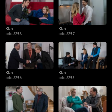
4301–4400
4201–4300
4101–4200
Klan
Klan
odc. 3298
odc. 3297
4001–4100
3901–4000
3801–3900
Klan
Klan
3701–3800
odc. 3296
odc. 3295
3601–3700
3501–3600