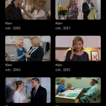
2501–2600
2401–2500
Klan
Klan
2301–2400
odc. 3288
odc. 3287
2201–2300
2101–2200
2001–2100
Klan
Klan
odc. 3286
odc. 3285
1901–2000
1801–1900
1701–1800