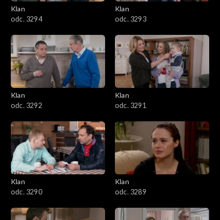
3401–3500
Klan
Klan
odc. 3294
odc. 3293
3301–3400
3201–3300
3101–3200
Klan
Klan
3001–3100
odc. 3292
odc. 3291
2901–3000
2801–2900
2701–2800
Klan
Klan
odc. 3290
odc. 3289
2601–2700