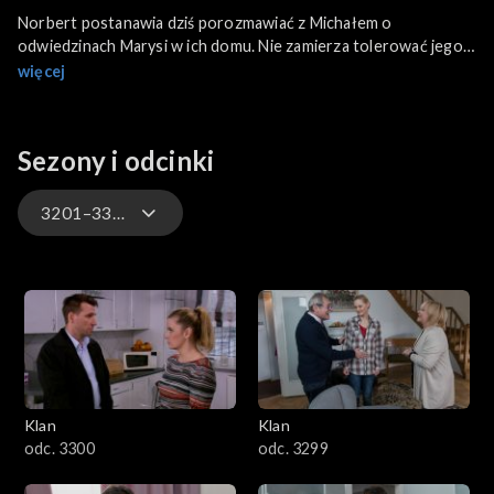
Norbert postanawia dziś porozmawiać z Michałem o
odwiedzinach Marysi w ich domu. Nie zamierza tolerować jego
niezapowiedzianych wizyt. Ramona żali się Paulinie na Jaśka.
więcej
Koleżanka radzi przygotować nastrojową kolację aby w ich
związku znowu zaiskrzyło. Tymczasem Jasiek wychodzi z
uczelni z Dominiką i jadą do jej mieszkania. Do Ramony dzwoni i
Sezony i odcinki
kłamie, że musi zostać w bibliotece.
3201–3300
4701–4800
4601–4700
4501–4600
Klan
Klan
4401–4500
odc. 3300
odc. 3299