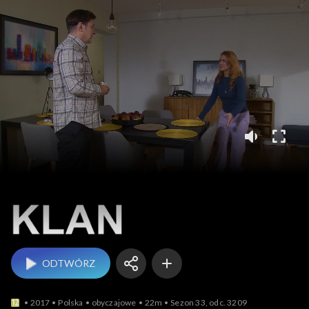
Klan
ODTWÓRZ
2017
Polska
obyczajowe
22m
Sezon 33, odc. 3209