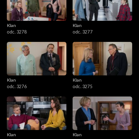
701–800
601–700
Klan
Klan
odc. 3278
odc. 3277
501–600
401–500
301–400
Klan
Klan
201–300
odc. 3276
odc. 3275
101–200
1–100
Klan
Klan