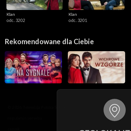
Klan
Klan
odc. 3202
odc. 3201
Rekomendowane dla Ciebie
© 2026 Telewizja Polska S.A. w likwidacji
regulamin serwisu
cennik