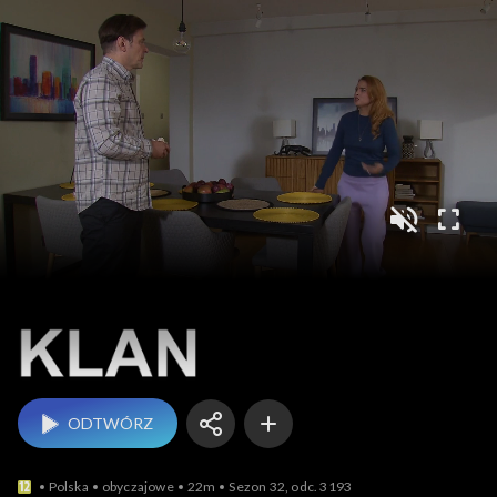
Klan
ODTWÓRZ
Polska
obyczajowe
22m
Sezon 32, odc. 3193