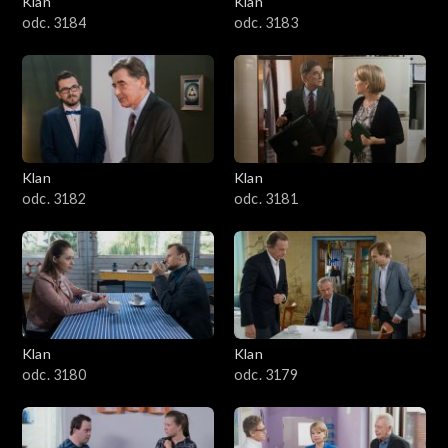
Klan
Klan
1601–1700
odc. 3184
odc. 3183
1501–1600
1401–1500
1301–1400
Klan
Klan
odc. 3182
odc. 3181
1201–1300
1101–1200
1001–1100
Klan
Klan
901–1000
odc. 3180
odc. 3179
801–900