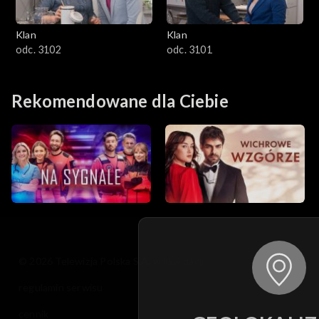
Klan
Klan
odc. 3102
odc. 3101
Rekomendowane dla Ciebie
© 2026 Telewizja Polska S.A. w likwidacji
regulamin serwisu
cennik