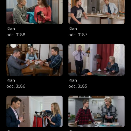
2501–2600
2401–2500
Klan
Klan
2301–2400
odc. 3188
odc. 3187
2201–2300
2101–2200
2001–2100
Klan
Klan
odc. 3186
odc. 3185
1901–2000
1801–1900
1701–1800