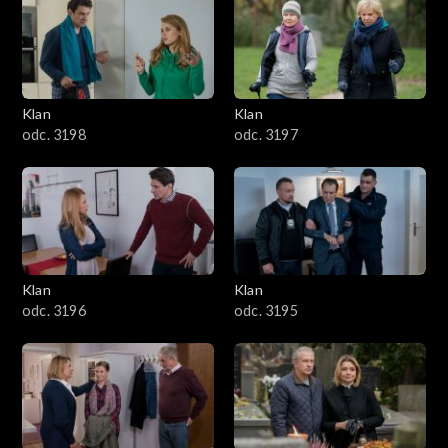
4301–4400
4201–4300
4101–4200
Klan
Klan
odc. 3198
odc. 3197
4001–4100
3901–4000
3801–3900
Klan
Klan
3701–3800
odc. 3196
odc. 3195
3601–3700
3501–3600