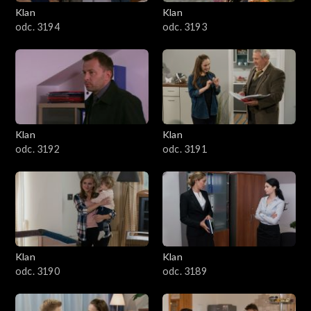
3401–3500
Klan
Klan
odc. 3194
odc. 3193
3301–3400
3201–3300
3101–3200
Klan
Klan
3001–3100
odc. 3192
odc. 3191
2901–3000
2801–2900
2701–2800
Klan
Klan
odc. 3190
odc. 3189
2601–2700