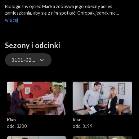
Biologiczny ojciec Maćka zdobywa jego obecny adres
zamieszkania, aby się z nim spotkać. Chłopak jednak nie
rozpoznaje go. Tadeusz z Anną nagle opuszczają dom Lubiczów,
więcej
gdzie zostali zaproszeni na kolację. Koziełło uświadamia sobie,
że nie zamknął sejfu, a w domu jest jego kuzyn, który ukrywa się
przed bandytami i policją. Ramona dostaje zlecenie
Sezony i odcinki
przeprowadzenia analizy kredytowej i prosi o pomoc Jaśka.
3101–3200
4701–4800
4601–4700
4501–4600
Klan
Klan
4401–4500
odc. 3200
odc. 3199