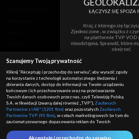
GEOLOKALIZ
polityka prywatności
ŁĄCZYSZ SIĘ SPOZA 
moje zgody
Kraj, z którego się łączys
Zjednoczone , w związku z czy
pomoc
na platformie TVP VOD
nieodstępna. Sprawdź, które m
kontakt
obejrzeć.
voucher
Szanujemy Twoją prywatność
Nie pokazuj pon
dostępność
Kliknij "Akceptuję i przechodzę do serwisu", aby wyrazić zgody
na korzystanie z technologii automatycznego śledzenia i
informacje o dostawcy usług
ANULUJ
SP
zbierania danych, dostęp do informacji na Twoim urządzeniu
końcowym i ich przechowywanie oraz na przetwarzanie
Twoich danych osobowych przez nas, czyli Telewizję Polską
S.A. w likwidacji (zwaną dalej również „TVP”),
Zaufanych
Partnerów z IAB* (1201 firm)
oraz pozostałych
Zaufanych
Partnerów TVP (93 firm)
, w celach marketingowych (w tym do
zautomatyzowanego dopasowania reklam do Twoich
zainteresowań i mierzenia ich skuteczności) i pozostałych,
które wskazujemy poniżej, a także zgody na udostępnianie
Akceptuję i przechodzę do serwisu