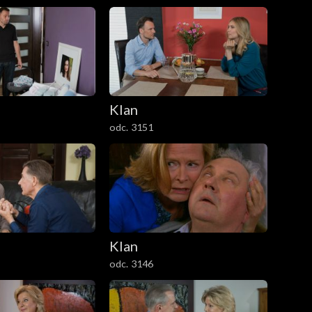
Klan
odc. 3151
Klan
odc. 3146