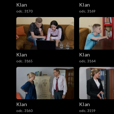
2101–2200
Klan
Klan
odc. 3170
odc. 3169
2001–2100
1901–2000
1801–1900
1701–1800
Klan
Klan
odc. 3165
odc. 3164
1601–1700
1501–1600
1401–1500
1301–1400
Klan
Klan
odc. 3160
odc. 3159